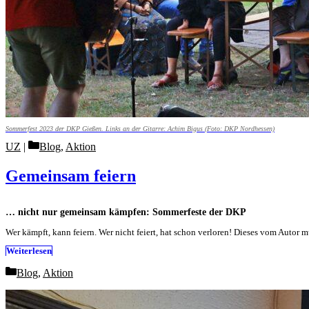
Sommerfest 2023 der DKP Gießen. Links an der Gitarre: Achim Bigus (Foto: DKP Nordhessen)
Categories
UZ
Blog
,
Aktion
Gemeinsam feiern
… nicht nur gemeinsam kämpfen: Sommerfeste der DKP
Wer kämpft, kann feiern. Wer nicht feiert, hat schon verloren! Dieses vom Autor 
Weiterlesen
Categories
Blog
,
Aktion