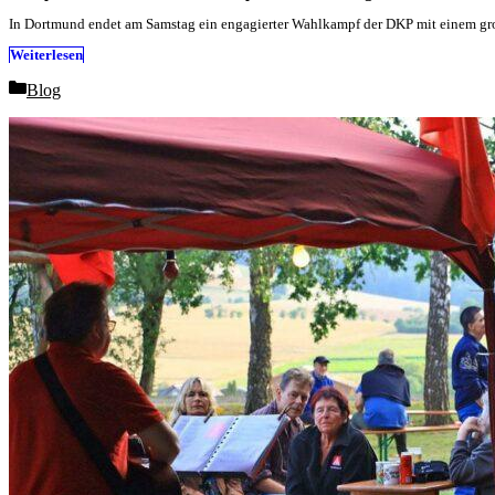
In Dortmund endet am Samstag ein engagierter Wahlkampf der DKP mit einem gr
Weiterlesen
Categories
Blog