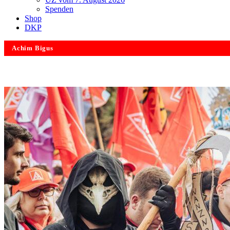
Spenden
Shop
DKP
Achim Bigus