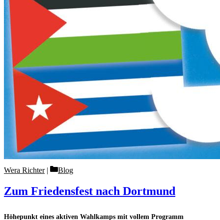
Categories
Wera Richter
Blog
Zum Friedensfest nach Dortmund
Höhepunkt eines aktiven Wahlkamps mit vollem Programm