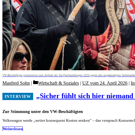
VW-Beschäftigte protestieren zum Auftakt der Tarifverhandlungen 2024 gegen den angekündigten Stellenabb
Categories
Manfred Sohn
Wirtschaft & Soziales
|
UZ vom 24. April 2026
|
In
„Sicher fühlt sich hier nieman
Zur Stimmung unter den VW-Beschäftigten
Volkswagen werde „weiter konsequent Kosten senken“ – das versprach Konzernche
Weiterlesen