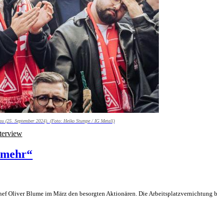
au (25. September 2024). (Foto: Heiko Stumpe / IG Metall)
terview
d mehr“
f Oliver Blume im März den besorgten Aktionären. Die Arbeitsplatzvernichtung be