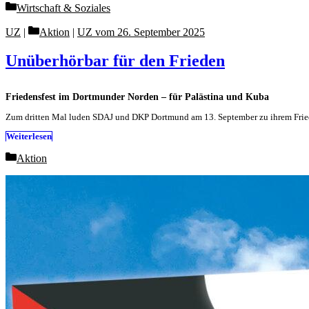
Categories
Wirtschaft & Soziales
Categories
UZ
Aktion
|
UZ vom 26. September 2025
Unüberhörbar für den Frieden
Friedensfest im Dortmunder Norden – für Palästina und Kuba
Zum dritten Mal luden SDAJ und DKP Dortmund am 13. September zu ihrem Fried
Weiterlesen
Categories
Aktion