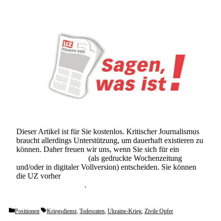
Dieser Artikel ist für Sie kostenlos. Kritischer Journalismus
braucht allerdings Unterstützung, um dauerhaft existieren zu
können. Daher freuen wir uns, wenn Sie sich für ein
Abonnement der UZ
(als gedruckte Wochenzeitung
und/oder in digitaler Vollversion) entscheiden. Sie können
die UZ vorher
6 Wochen lang kostenlos und
unverbindlich testen
.
Categories
Tags
Positionen
Kriegsdienst
,
Todesraten
,
Ukraine-Krieg
,
Zivile Opfer