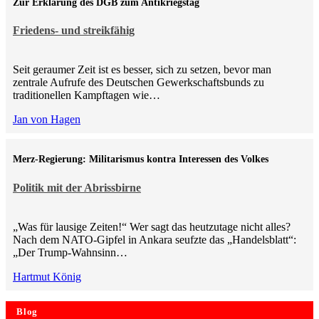
Zur Erklärung des DGB zum Antikriegstag
Friedens- und streikfähig
Seit geraumer Zeit ist es besser, sich zu setzen, bevor man
zentrale Aufrufe des Deutschen Gewerkschaftsbunds zu
traditionellen Kampftagen wie…
Jan von Hagen
Merz-Regierung: Militarismus kontra Inte­ressen des Volkes
Politik mit der Abrissbirne
„Was für lausige Zeiten!“ Wer sagt das heutzutage nicht alles?
Nach dem NATO-Gipfel in Ankara seufzte das „Handelsblatt“:
„Der Trump-Wahnsinn…
Hartmut König
Blog