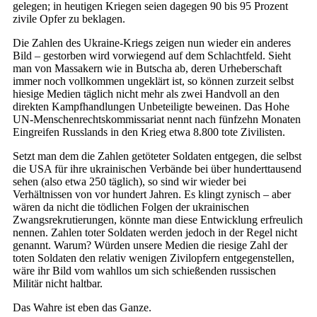
gelegen; in heutigen Kriegen seien dagegen 90 bis 95 Prozent
zivile Opfer zu beklagen.
Die Zahlen des Ukraine-Kriegs zeigen nun wieder ein anderes
Bild – gestorben wird vorwiegend auf dem Schlachtfeld. Sieht
man von Massakern wie in Butscha ab, deren Urheberschaft
immer noch vollkommen ungeklärt ist, so können zurzeit selbst
hiesige Medien täglich nicht mehr als zwei Handvoll an den
direkten Kampfhandlungen Unbeteiligte beweinen. Das Hohe
UN-Menschenrechtskommissariat nennt nach fünfzehn Monaten
Eingreifen Russlands in den Krieg etwa 8.800 tote Zivilisten.
Setzt man dem die Zahlen getöteter Soldaten entgegen, die selbst
die USA für ihre ukrainischen Verbände bei über hunderttausend
sehen (also etwa 250 täglich), so sind wir wieder bei
Verhältnissen von vor hundert Jahren. Es klingt zynisch – aber
wären da nicht die tödlichen Folgen der ukrainischen
Zwangsrekrutierungen, könnte man diese Entwicklung erfreulich
nennen. Zahlen toter Soldaten werden jedoch in der Regel nicht
genannt. Warum? Würden unsere Medien die riesige Zahl der
toten Soldaten den relativ wenigen Zivilopfern entgegenstellen,
wäre ihr Bild vom wahllos um sich schießenden russischen
Militär nicht haltbar.
Das Wahre ist eben das Ganze.