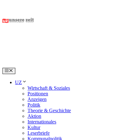
Skip
to
content
Menu
UZ
Wirtschaft & Soziales
Positionen
Anzeigen
Politik
Theorie & Geschichte
Aktion
Internationales
Kultur
Leserbriefe
Kommunalpolitik