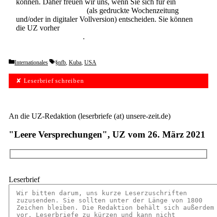
können. Daher freuen wir uns, wenn Sie sich für ein
Abonnement der UZ
(als gedruckte Wochenzeitung
und/oder in digitaler Vollversion) entscheiden. Sie können
die UZ vorher
6 Wochen lang kostenlos und
unverbindlich testen
.
Categories
Tags
Internationales
§nfb
,
Kuba
,
USA
✘ Leserbrief schreiben
An die UZ-Redaktion (leserbriefe (at) unsere-zeit.de)
"Leere Versprechungen", UZ vom 26. März 2021
Leserbrief