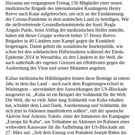
Havanna am vergangenen Freitag 156 Mitglieder einer neuen
medizinische Brigade des internationalen Kontingents Henry
Reeve nach Katar aufgebrochen, um sich an der Eindämmung
der Corona-Pandemie in dem arabischen Land zu beteiligen. Wie
die stellvertretende Gesundheitsministerin der Insel, Regla
Angulo Pardo, beim Abflug der medizinischen Helfer mitteilte,
haben mit dieser Gruppe weltweit bisher 57 Henry-Reeve-
Brigaden in 40 Ländern zum Kampf gegen die Krankheit
beigetragen. Damit gehört die sozialistische Inselrepublik, wie
schon bei den solidarischen Hilfseinsätzen während der Ebola-
Epidemie 2014 in Westafrika, zu den Ländern in der Welt, die
auch außerhalb der eigenen Grenzen am effektivsten gegen die
Ausbreitung des Virus und seiner Mutanten angehen.
Kubas medizinische Hilfsbrigaden leisten diese Beiträge in einem
Jahr, in dem das Land – auch nach dem Regierungswechsel in
Washington – unverändert den Auswirkungen der US-Blockade
ausgesetzt ist. „Kuba ist ein Beispiel der Solidarität für die Welt.
Die Welt, die so viele Jahre lang Solidarität von Kuba erhalten
hat, schuldet dem Land Dank, Anerkennung und Solidarität, die
sich jetzt in Aktionen manifestieren sollten“, ruft der spanische
Aktivist José Antonio Toledo, einer der Initiatoren der Kampagne
„Europa für Kuba“, zur Teilnahme an Aktionen im Rahmen einer
weltweiten Karawane für die Aufhebung der US-Blockade am
27. März auf. „Seit dem Einzug von Präsident Joseph Biden ins