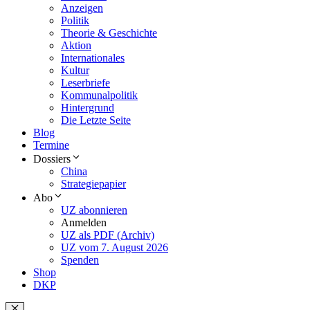
Anzeigen
Politik
Theorie & Geschichte
Aktion
Internationales
Kultur
Leserbriefe
Kommunalpolitik
Hintergrund
Die Letzte Seite
Blog
Termine
Dossiers
China
Strategiepapier
Abo
UZ abonnieren
Anmelden
UZ als PDF (Archiv)
UZ vom 7. August 2026
Spenden
Shop
DKP