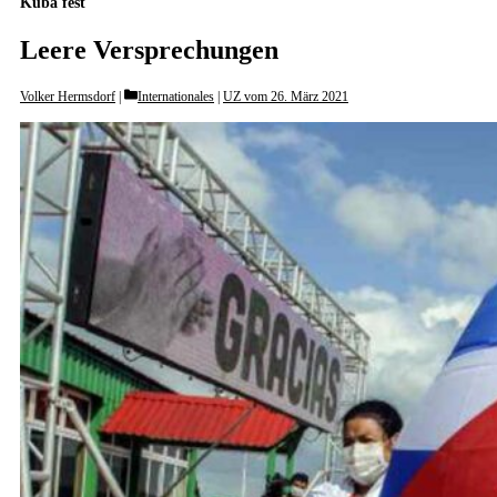
Kuba fest
Leere Versprechungen
Categories
Volker Hermsdorf
Internationales
|
UZ vom 26. März 2021