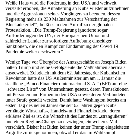
Weiße Haus wird die Forderung in den USA und weltweit
verstärkt erhoben, die Annäherung an Kuba wieder aufzunehmen
und die Aggressionen seines Vorgängers zu beenden, dessen
Regierung mehr als 230 Maßnahmen zur Verschärfung der
Blockade erließ“, heißt es in dem Aufruf zu der globalen
Protestaktion. „Die Trump-Regierung ignorierte sogar
Aufforderungen der UN, der Europäischen Union und
zahlreicher Länder zur sofortigen Aufhebung einseitiger
Sanktionen, die den Kampf zur Eindämmung der Covid-19-
Pandemie weiter erschweren.“
Wenige Tage vor Übergabe der Amtsgeschäfte an Joseph Biden
hatten Trump und seine Gefolgsleute die Maßnahmen abermals
ausgeweitet. Zeitgleich mit dem 62. Jahrestag der Kubanischen
Revolution hatte das US-Außenministerium am 1. Januar die
staatliche „Banco Financiero Internacional S. A.“ (BFI) auf eine
„schwarze Liste“ von Unternehmen gesetzt, deren Transaktionen
mit Personen und Firmen in den USA sowie deren Verbündeten
unter Strafe gestellt werden. Damit hatte Washington bereits am
ersten Tag des neuen Jahres die seit 62 Jahren gegen Kuba
verhängte Wirtschafts-, Handels- und Finanzblockade, deren
erklärtes Ziel es ist, die Wirtschaft des Landes zu „strangulieren“
und einen Regime-Change zu erzwingen, ein weiteres Mal
verschärft. Bisher hat Biden keinen der unter Trump eingeleiteten
Angriffe zurückgenommen, obwohl er das im Wahlkampf