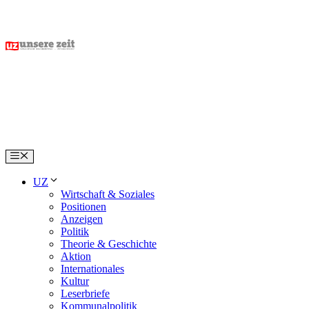
Skip
to
content
Menu
UZ
Wirtschaft & Soziales
Positionen
Anzeigen
Politik
Theorie & Geschichte
Aktion
Internationales
Kultur
Leserbriefe
Kommunalpolitik