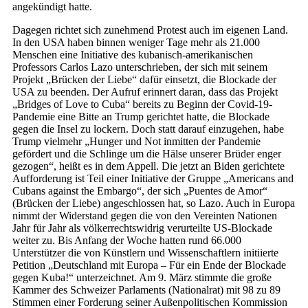
angekündigt hatte.
Dagegen richtet sich zunehmend Protest auch im eigenen Land.
In den USA haben binnen weniger Tage mehr als 21.000
Menschen eine Initiative des kubanisch-amerikanischen
Professors Carlos Lazo unterschrieben, der sich mit seinem
Projekt „Brücken der Liebe“ dafür einsetzt, die Blockade der
USA zu beenden. Der Aufruf erinnert daran, dass das Projekt
„Bridges of Love to Cuba“ bereits zu Beginn der Covid-19-
Pandemie eine Bitte an Trump gerichtet hatte, die Blockade
gegen die Insel zu lockern. Doch statt darauf einzugehen, habe
Trump vielmehr „Hunger und Not inmitten der Pandemie
gefördert und die Schlinge um die Hälse unserer Brüder enger
gezogen“, heißt es in dem Appell. Die jetzt an Biden gerichtete
Aufforderung ist Teil einer Initiative der Gruppe „Americans and
Cubans against the Embargo“, der sich „Puentes de Amor“
(Brücken der Liebe) angeschlossen hat, so Lazo. Auch in Europa
nimmt der Widerstand gegen die von den Vereinten Nationen
Jahr für Jahr als völkerrechtswidrig verurteilte US-Blockade
weiter zu. Bis Anfang der Woche hatten rund 66.000
Unterstützer die von Künstlern und Wissenschaftlern initiierte
Petition „Deutschland mit Europa – Für ein Ende der Blockade
gegen Kuba!“ unterzeichnet. Am 9. März stimmte die große
Kammer des Schweizer Parlaments (Nationalrat) mit 98 zu 89
Stimmen einer Forderung seiner Außenpolitischen Kommission