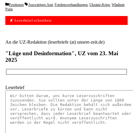
Categories
Tags
Positionen
Auswärtiges Amt
,
Friedensverhandlungen
,
Ukraine-Krieg
,
Wladimir
Putin
✘ Leserbrief schreiben
An die UZ-Redaktion (leserbriefe (at) unsere-zeit.de)
"Lüge und Desinformation", UZ vom 23. Mai
2025
Leserbrief