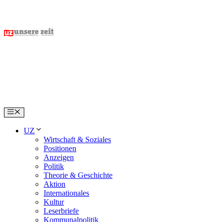
Skip
to
content
Menu
UZ
Wirtschaft & Soziales
Positionen
Anzeigen
Politik
Theorie & Geschichte
Aktion
Internationales
Kultur
Leserbriefe
Kommunalpolitik