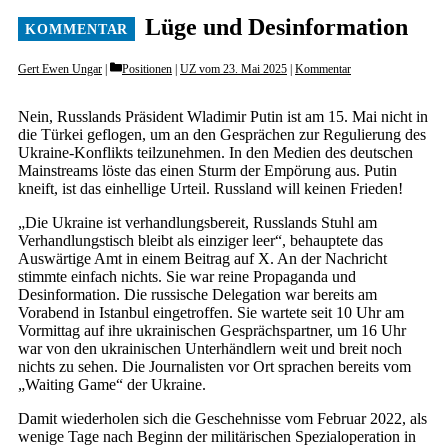
Lüge und Desinformation
Categories
Gert Ewen Ungar
Positionen
|
UZ vom 23. Mai 2025
|
Kommentar
Nein, Russlands Präsident Wladimir Putin ist am 15. Mai nicht in
die Türkei geflogen, um an den Gesprächen zur Regulierung des
Ukraine-Konflikts teilzunehmen. In den Medien des deutschen
Mainstreams löste das einen Sturm der Empörung aus. Putin
kneift, ist das einhellige Urteil. Russland will keinen Frieden!
„Die Ukraine ist verhandlungsbereit, Russlands Stuhl am
Verhandlungstisch bleibt als einziger leer“, behauptete das
Auswärtige Amt in einem Beitrag auf X. An der Nachricht
stimmte einfach nichts. Sie war reine Propaganda und
Desinformation. Die russische Delegation war bereits am
Vorabend in Istanbul eingetroffen. Sie wartete seit 10 Uhr am
Vormittag auf ihre ukrainischen Gesprächspartner, um 16 Uhr
war von den ukrainischen Unterhändlern weit und breit noch
nichts zu sehen. Die Journalisten vor Ort sprachen bereits vom
„Waiting Game“ der Ukraine.
Damit wiederholen sich die Geschehnisse vom Februar 2022, als
wenige Tage nach Beginn der militärischen Spezialoperation in