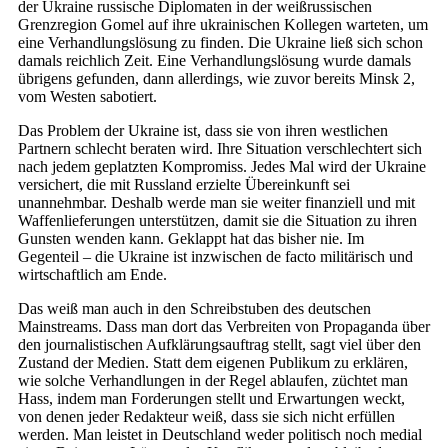
der Ukraine russische Diplomaten in der weißrussischen
Grenzregion Gomel auf ihre ukrainischen Kollegen warteten, um
eine Verhandlungslösung zu finden. Die Ukraine ließ sich schon
damals reichlich Zeit. Eine Verhandlungslösung wurde damals
übrigens gefunden, dann allerdings, wie zuvor bereits Minsk 2,
vom Westen sabotiert.
Das Problem der Ukraine ist, dass sie von ihren westlichen
Partnern schlecht beraten wird. Ihre Situation verschlechtert sich
nach jedem geplatzten Kompromiss. Jedes Mal wird der Ukraine
versichert, die mit Russland erzielte Übereinkunft sei
unannehmbar. Deshalb werde man sie weiter finanziell und mit
Waffenlieferungen unterstützen, damit sie die Situation zu ihren
Gunsten wenden kann. Geklappt hat das bisher nie. Im
Gegenteil – die Ukraine ist inzwischen de facto militärisch und
wirtschaftlich am Ende.
Das weiß man auch in den Schreibstuben des deutschen
Mainstreams. Dass man dort das Verbreiten von Propaganda über
den journalistischen Aufklärungsauftrag stellt, sagt viel über den
Zustand der Medien. Statt dem eigenen Publikum zu erklären,
wie solche Verhandlungen in der Regel ablaufen, züchtet man
Hass, indem man Forderungen stellt und Erwartungen weckt,
von denen jeder Redakteur weiß, dass sie sich nicht erfüllen
werden. Man leistet in Deutschland weder politisch noch medial