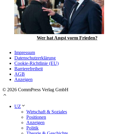
Wer hat Angst vorm Frieden?
Impressum
Datenschutzerklärung
Cookie-Richtlinie (EU)
Barrierefreiheit
AGB
Anzeigen
© 2026 CommPress Verlag GmbH
UZ
Wirtschaft & Soziales
Positionen
Anzeigen
Politik
Theorie & Geschichte