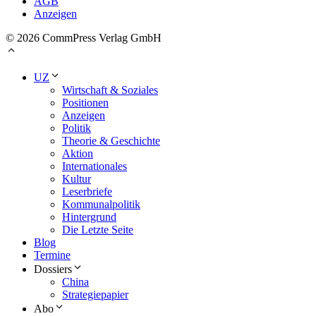
AGB
Anzeigen
© 2026 CommPress Verlag GmbH
UZ
Wirtschaft & Soziales
Positionen
Anzeigen
Politik
Theorie & Geschichte
Aktion
Internationales
Kultur
Leserbriefe
Kommunalpolitik
Hintergrund
Die Letzte Seite
Blog
Termine
Dossiers
China
Strategiepapier
Abo