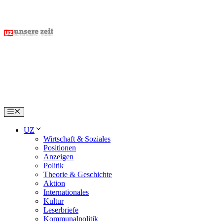
Skip
to
content
Menu
UZ
Wirtschaft & Soziales
Positionen
Anzeigen
Politik
Theorie & Geschichte
Aktion
Internationales
Kultur
Leserbriefe
Kommunalpolitik