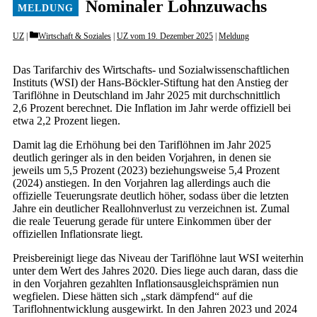
Nominaler ­Lohnzuwachs
Categories
UZ
Wirtschaft & Soziales
|
UZ vom 19. Dezember 2025
|
Meldung
Das Tarifarchiv des Wirtschafts- und Sozialwissenschaftlichen
Instituts (WSI) der Hans-Böckler-Stiftung hat den Anstieg der
Tariflöhne in Deutschland im Jahr 2025 mit durchschnittlich
2,6 Prozent berechnet. Die Inflation im Jahr werde offiziell bei
etwa 2,2 Prozent liegen.
Damit lag die Erhöhung bei den Tariflöhnen im Jahr 2025
deutlich geringer als in den beiden Vorjahren, in denen sie
jeweils um 5,5 Prozent (2023) beziehungsweise 5,4 Prozent
(2024) anstiegen. In den Vorjahren lag allerdings auch die
offizielle Teuerungsrate deutlich höher, sodass über die letzten
Jahre ein deutlicher Reallohnverlust zu verzeichnen ist. Zumal
die reale Teuerung gerade für untere Einkommen über der
offiziellen Inflationsrate liegt.
Preisbereinigt liege das Niveau der Tariflöhne laut WSI weiterhin
unter dem Wert des Jahres 2020. Dies liege auch daran, dass die
in den Vorjahren gezahlten Inflationsausgleichsprämien nun
wegfielen. Diese hätten sich „stark dämpfend“ auf die
Tariflohnentwicklung ausgewirkt. In den Jahren 2023 und 2024