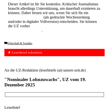
Dieser Artikel ist für Sie kostenlos. Kritischer Journalismus
braucht allerdings Unterstützung, um dauerhaft existieren zu
können. Daher freuen wir uns, wenn Sie sich für ein
Abonnement der UZ
(als gedruckte Wochenzeitung
und/oder in digitaler Vollversion) entscheiden. Sie können
die UZ vorher
6 Wochen lang kostenlos und
unverbindlich testen
.
Categories
Wirtschaft & Soziales
✘ Leserbrief schreiben
An die UZ-Redaktion (leserbriefe (at) unsere-zeit.de)
"Nominaler ­Lohnzuwachs", UZ vom 19.
Dezember 2025
Leserbrief