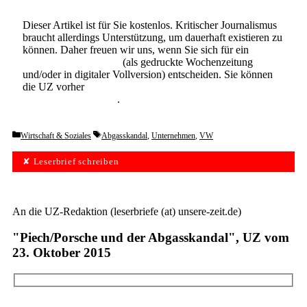
Dieser Artikel ist für Sie kostenlos. Kritischer Journalismus
braucht allerdings Unterstützung, um dauerhaft existieren zu
können. Daher freuen wir uns, wenn Sie sich für ein
Abonnement der UZ
(als gedruckte Wochenzeitung
und/oder in digitaler Vollversion) entscheiden. Sie können
die UZ vorher
6 Wochen lang kostenlos und
unverbindlich testen
.
Categories
Tags
Wirtschaft & Soziales
Abgasskandal
,
Unternehmen
,
VW
✘ Leserbrief schreiben
An die UZ-Redaktion (leserbriefe (at) unsere-zeit.de)
"Piech/Porsche und der Abgasskandal", UZ vom
23. Oktober 2015