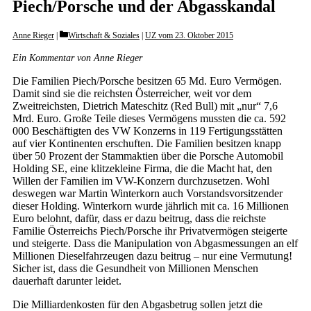
Piech/Porsche und der Abgasskandal
Categories
Anne Rieger
Wirtschaft & Soziales
|
UZ vom 23. Oktober 2015
Ein Kommentar von Anne Rieger
Die Familien Piech/Porsche besitzen 65 Md. Euro Vermögen.
Damit sind sie die reichsten Österreicher, weit vor dem
Zweitreichsten, Dietrich Mateschitz (Red Bull) mit „nur“ 7,6
Mrd. Euro. Große Teile dieses Vermögens mussten die ca. 592
000 Beschäftigten des VW Konzerns in 119 Fertigungsstätten
auf vier Kontinenten erschuften. Die Familien besitzen knapp
über 50 Prozent der Stammaktien über die Porsche Automobil
Holding SE, eine klitzekleine Firma, die die Macht hat, den
Willen der Familien im VW-Konzern durchzusetzen. Wohl
deswegen war Martin Winterkorn auch Vorstandsvorsitzender
dieser Holding. Winterkorn wurde jährlich mit ca. 16 Millionen
Euro belohnt, dafür, dass er dazu beitrug, dass die reichste
Familie Österreichs Piech/Porsche ihr Privatvermögen steigerte
und steigerte. Dass die Manipulation von Abgasmessungen an elf
Millionen Dieselfahrzeugen dazu beitrug – nur eine Vermutung!
Sicher ist, dass die Gesundheit von Millionen Menschen
dauerhaft darunter leidet.
Die Milliardenkosten für den Abgasbetrug sollen jetzt die