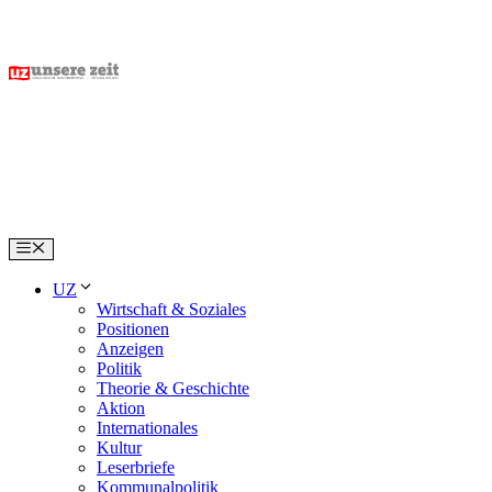
Skip
to
content
Menu
UZ
Wirtschaft & Soziales
Positionen
Anzeigen
Politik
Theorie & Geschichte
Aktion
Internationales
Kultur
Leserbriefe
Kommunalpolitik