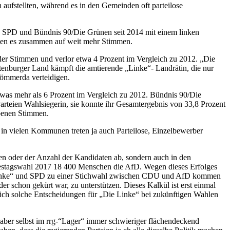
aufstellten, während es in den Gemeinden oft parteilose
ke“, SPD und Bündnis 90/Die Grünen seit 2014 mit einem linken
hten es zusammen auf weit mehr Stimmen.
 der Stimmen und verlor etwa 4 Prozent im Vergleich zu 2012. „Die
ltenburger Land kämpft die amtierende „Linke“- Landrätin, die nur
Sömmerda verteidigen.
etwas mehr als 6 Prozent im Vergleich zu 2012. Bündnis 90/Die
arteien Wahlsiegerin, sie konnte ihr Gesamtergebnis von 33,8 Prozent
ebenen Stimmen.
d in vielen Kommunen treten ja auch Parteilose, Einzelbewerber
men oder der Anzahl der Kandidaten ab, sondern auch in den
ndestagswahl 2017 18 400 Menschen die AfD. Wegen dieses Erfolges
ie Linke“ und SPD zu einer Stichwahl zwischen CDU und AfD kommen
 schon gekürt war, zu unterstützen. Dieses Kalkül ist erst einmal
ich solche Entscheidungen für „Die Linke“ bei zukünftigen Wahlen
h aber selbst im rrg-“Lager“ immer schwieriger flächendeckend