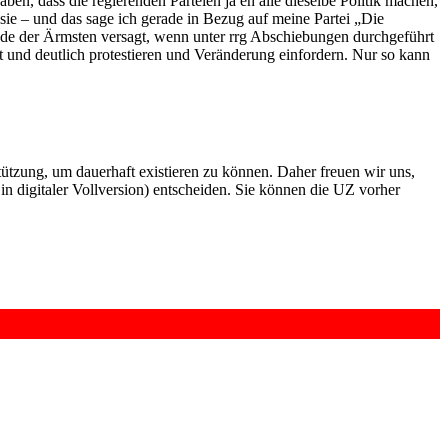
en, dass die regierenden Parteien ja eh alle dieselbe Politik machen,
sie – und das sage ich gerade in Bezug auf meine Partei „Die
ände der Ärmsten versagt, wenn unter rrg Abschiebungen durchgeführt
 und deutlich protestieren und Veränderung einfordern. Nur so kann
rstützung, um dauerhaft existieren zu können. Daher freuen wir uns,
n digitaler Vollversion) entscheiden. Sie können die UZ vorher
6