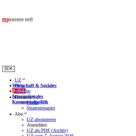
Skip
to
content
Menu
UZ
Wirtschaft & Soziales
Blog
Politik
Termine
Internationales
Dossiers
Kommunalpolitik
China
Strategiepapier
Abo
UZ abonnieren
Anmelden
UZ als PDF (Archiv)
UZ vom 7. August 2026