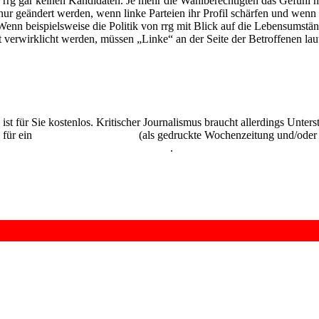
rrg gar keinen Kandidaten. Je mehr die Wahlberechtigten das Gefühl hab
ur geändert werden, wenn linke Parteien ihr Profil schärfen und wenn 
 Wenn beispielsweise die Politik von rrg mit Blick auf die Lebensumst
verwirklicht werden, müssen „Linke“ an der Seite der Betroffenen laut
 ist für Sie kostenlos. Kritischer Journalismus braucht allerdings Unte
 für ein
Abonnement der UZ
(als gedruckte Wochenzeitung und/oder i
kostenlos und unverbindlich testen
.