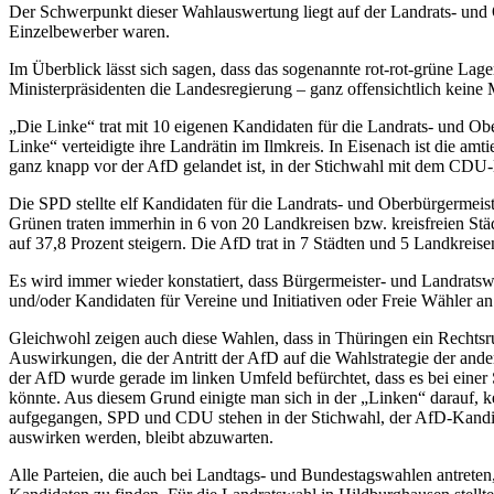
Der Schwerpunkt dieser Wahlauswertung liegt auf der Landrats- und O
Einzelbewerber waren.
Im Überblick lässt sich sagen, dass das sogenannte rot-rot-grüne Lag
Ministerpräsidenten die Landesregierung – ganz offensichtlich kein
„Die Linke“ trat mit 10 eigenen Kandidaten für die Landrats- und Ob
Linke“ verteidigte ihre Landrätin im Ilmkreis. In Eisenach ist die a
ganz knapp vor der AfD gelandet ist, in der Stichwahl mit dem CDU-
Die SPD stellte elf Kandidaten für die Landrats- und Oberbürgermeist
Grünen traten immerhin in 6 von 20 Landkreisen bzw. kreisfreien Stä
auf 37,8 Prozent steigern. Die AfD trat in 7 Städten und 5 Landkrei
Es wird immer wieder konstatiert, dass Bürgermeister- und Landratswa
und/oder Kandidaten für Vereine und Initiativen oder Freie Wähler an
Gleichwohl zeigen auch diese Wahlen, dass in Thüringen ein Rechtsruc
Auswirkungen, die der Antritt der AfD auf die Wahlstrategie der an
der AfD wurde gerade im linken Umfeld befürchtet, dass es bei ei
könnte. Aus diesem Grund einigte man sich in der „Linken“ darauf, k
aufgegangen, SPD und CDU stehen in der Stichwahl, der AfD-Kandida
auswirken werden, bleibt abzuwarten.
Alle Parteien, die auch bei Landtags- und Bundestagswahlen antreten,