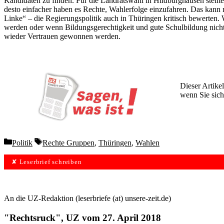
Kandidaten zu finden. Für die Landratswahl in Hildburghausen stellte 
desto einfacher haben es Rechte, Wahlerfolge einzufahren. Das kann n
Linke“ – die Regierungspolitik auch in Thüringen kritisch bewerten.
werden oder wenn Bildungsgerechtigkeit und gute Schulbildung nicht 
wieder Vertrauen gewonnen werden.
Dieser Artikel
wenn Sie sich
Wochen lang 
Categories
Tags
Politik
Rechte Gruppen
,
Thüringen
,
Wahlen
✘ Leserbrief schreiben
An die UZ-Redaktion (leserbriefe (at) unsere-zeit.de)
"Rechtsruck", UZ vom 27. April 2018