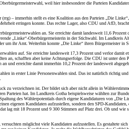
berbürgermeisterwahl, weil hier insbesondere die Parteien Kandidaten 
er (rrg) – immerhin stellt es eine Koalition aus den Parteien „Die Lin
e Mehrheit erringen konnte. Das rechte Lager, also CDU und AfD, brac
erbürgermeisterwahlen an. Sie erreichte damit landesweit 11,6 Prozent
mtierende „Linke“-Oberbürgermeisterin in der Stichwahl. Im Landkreis A
ler um ihr Amt. Weiterhin konnte „Die Linke“ ihren Bürgermeister in 
erwahlen auf. Sie erreichte landesweit 17,3 Prozent und verlor damit 
dten an, schafften aber keine Achtungserfolge. Die CDU ist unter den P
sen an und erreichte damit immerhin 10,2 Prozent der landesweit abgeg
hlen in erster Linie Personenwahlen sind. Das ist natürlich richtig un
.
k zu verzeichnen ist. Der bildet sich aber nicht allein in Wählerstim
deren Parteien hat. Im Landkreis Gotha beispielsweise wählten zur Bu
ner Spaltung des Wählerpotentials durch eigene Kandidaturen von „D
einen eigenen Kandidaten aufzustellen, sondern den SPD-Kandidaten, der
t lag mit 18 Prozent und 9 300 Stimmen auf Platz drei. Ob und wie s
 versuchten möglichst viele Kandidaten aufzustellen. Es gestaltete sic