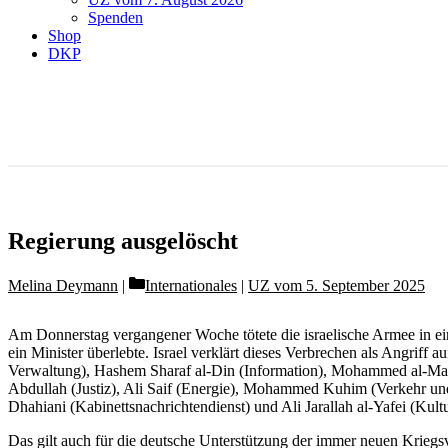
Spenden
Shop
DKP
Regierung ausgelöscht
Categories
Melina Deymann
Internationales
|
UZ vom 5. September 2025
Am Donnerstag vergangener Woche tötete die israelische Armee in ein
ein Minister überlebte. Israel verklärt dieses Verbrechen als Angrif
Verwaltung), Hashem Sharaf al-Din (Information), Mohammed al-Mawl
Abdullah (Justiz), Ali Saif (Energie), Mohammed Kuhim (Verkehr und ö
Dhahiani (Kabinettsnachrichtendienst) und Ali Jarallah al-Yafei (Kult
Das gilt auch für die deutsche Unterstützung der immer neuen Kriegs