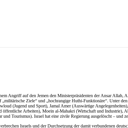
em Angriff auf den Jemen den Ministerpräsidenten der Ansar Allah, Ah
f auf „militärische Ziele“ und „hochrangige Huthi-Funktionäre“. Unter 
oud (Jugend und Sport), Jamal Amer (Auswärtige Angelegenheiten), H
ffentliche Arbeiten), Moein al-Mahakri (Wirtschaft und Industrie), Abd
ur und Tourismus). Israel hat eine zivile Regierung ausgelöscht – und z
verbrechen Israels und der Durchsetzung der damit verbundenen deutsc