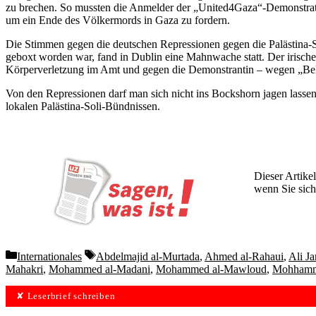
zu brechen. So mussten die Anmelder der „United4Gaza“-Demonstrati
um ein Ende des Völkermords in Gaza zu fordern.
Die Stimmen gegen die deutschen Repressionen gegen die Palästina-S
geboxt worden war, fand in Dublin eine Mahnwache statt. Der irische
Körperverletzung im Amt und gegen die Demonstrantin – wegen „Be
Von den Repressionen darf man sich nicht ins Bockshorn jagen lassen
lokalen Palästina-Soli-Bündnissen.
Dieser Artikel
wenn Sie sich
Wochen lang 
Categories
Tags
Internationales
Abdelmajid al-Murtada
,
Ahmed al-Rahaui
,
Ali Ja
Mahakri
,
Mohammed al-Madani
,
Mohammed al-Mawloud
,
Mohhamm
✘ Leserbrief schreiben