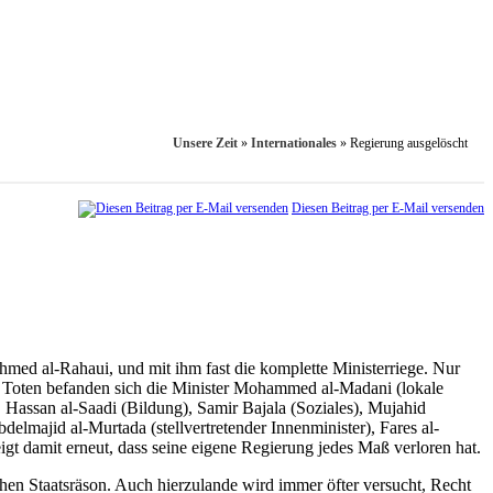
Unsere Zeit
»
Internationales
»
Regierung ausgelöscht
Diesen Beitrag per E-Mail versenden
med al-Rahaui, und mit ihm fast die komplette Ministerriege. Nur
den Toten befanden sich die Minister Mohammed al-Madani (lokale
assan al-Saadi (Bildung), Samir Bajala (Soziales), Mujahid
elmajid al-Murtada (stellvertretender Innenminister), Fares al-
eigt damit erneut, dass seine eigene Regierung jedes Maß verloren hat.
hen Staatsräson. Auch hierzulande wird immer öfter versucht, Recht