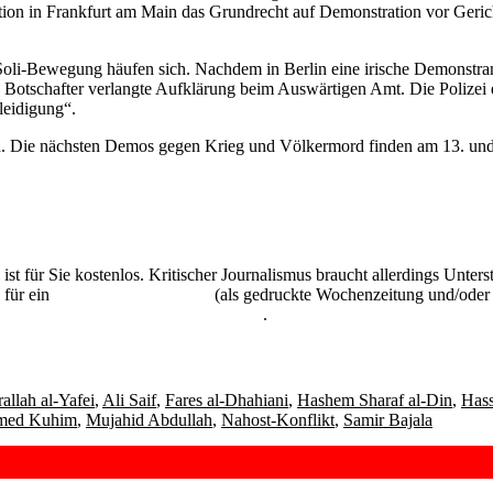
on in Frankfurt am Main das Grundrecht auf Demonstration vor Gerich
oli-Bewegung häufen sich. Nachdem in Berlin eine irische Demonstranti
 Botschafter verlangte Aufklärung beim Auswärtigen Amt. Die Polizei 
leidigung“.
. Die nächsten Demos gegen Krieg und Völkermord finden am 13. und 27
 ist für Sie kostenlos. Kritischer Journalismus braucht allerdings Unte
 für ein
Abonnement der UZ
(als gedruckte Wochenzeitung und/oder i
kostenlos und unverbindlich testen
.
rallah al-Yafei
,
Ali Saif
,
Fares al-Dhahiani
,
Hashem Sharaf al-Din
,
Hass
ed Kuhim
,
Mujahid Abdullah
,
Nahost-Konflikt
,
Samir Bajala