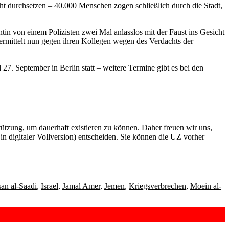
t durchsetzen – 40.000 Menschen zogen schließlich durch die Stadt,
n von einem Polizisten zwei Mal anlasslos mit der Faust ins Gesicht
ermittelt nun gegen ihren Kollegen wegen des Verdachts der
. September in Berlin statt – weitere Termine gibt es bei den
rstützung, um dauerhaft existieren zu können. Daher freuen wir uns,
n digitaler Vollversion) entscheiden. Sie können die UZ vorher
6
an al-Saadi
,
Israel
,
Jamal Amer
,
Jemen
,
Kriegsverbrechen
,
Moein al-