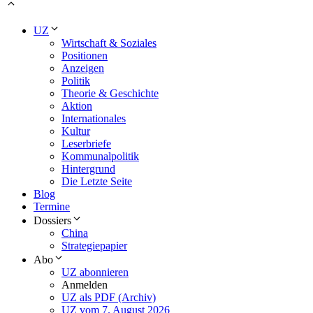
UZ
Wirtschaft & Soziales
Positionen
Anzeigen
Politik
Theorie & Geschichte
Aktion
Internationales
Kultur
Leserbriefe
Kommunalpolitik
Hintergrund
Die Letzte Seite
Blog
Termine
Dossiers
China
Strategiepapier
Abo
UZ abonnieren
Anmelden
UZ als PDF (Archiv)
UZ vom 7. August 2026