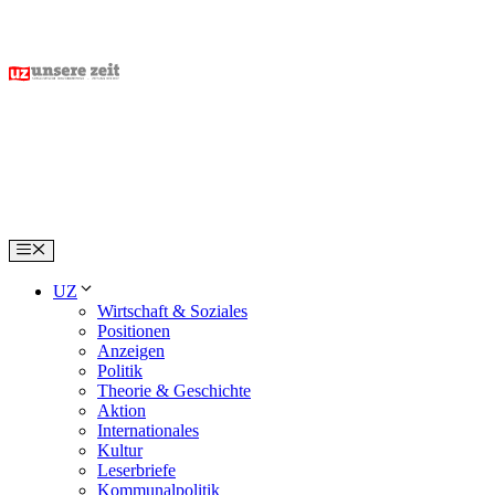
Skip
to
content
Menu
UZ
Wirtschaft & Soziales
Positionen
Anzeigen
Politik
Theorie & Geschichte
Aktion
Internationales
Kultur
Leserbriefe
Kommunalpolitik