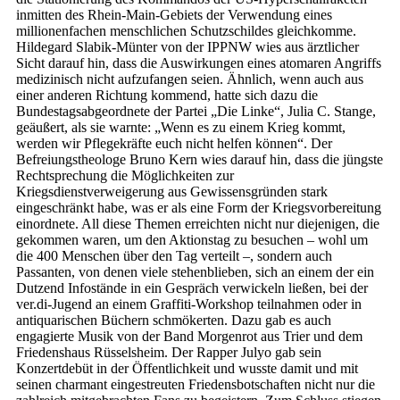
inmitten des Rhein-Main-Gebiets der Verwendung eines
millionenfachen menschlichen Schutzschildes gleichkomme.
Hildegard Slabik-Münter von der IPPNW wies aus ärztlicher
Sicht darauf hin, dass die Auswirkungen eines atomaren Angriffs
medizinisch nicht aufzufangen seien. Ähnlich, wenn auch aus
einer anderen Richtung kommend, hatte sich dazu die
Bundestagsabgeordnete der Partei „Die Linke“, Julia C. Stange,
geäußert, als sie warnte: „Wenn es zu einem Krieg kommt,
werden wir Pflegekräfte euch nicht helfen können“. Der
Befreiungstheologe Bruno Kern wies darauf hin, dass die jüngste
Rechtsprechung die Möglichkeiten zur
Kriegsdienstverweigerung aus Gewissensgründen stark
eingeschränkt habe, was er als eine Form der Kriegsvorbereitung
einordnete. All diese Themen erreichten nicht nur diejenigen, die
gekommen waren, um den Aktionstag zu besuchen – wohl um
die 400 Menschen über den Tag verteilt –, sondern auch
Passanten, von denen viele stehenblieben, sich an einem der ein
Dutzend Infostände in ein Gespräch verwickeln ließen, bei der
ver.di-Jugend an einem Graffiti-Workshop teilnahmen oder in
antiquarischen Büchern schmökerten. Dazu gab es auch
engagierte Musik von der Band Morgenrot aus Trier und dem
Friedenshaus Rüsselsheim. Der Rapper Julyo gab sein
Konzertdebüt in der Öffentlichkeit und wusste damit und mit
seinen charmant eingestreuten Friedensbotschaften nicht nur die