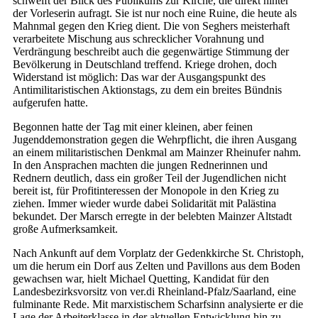
schweift der Blick des Publikums zur Kirche, die direkt hinter
der Vorleserin aufragt. Sie ist nur noch eine Ruine, die heute als
Mahnmal gegen den Krieg dient. Die von Seghers meisterhaft
verarbeitete Mischung aus schrecklicher Vorahnung und
Verdrängung beschreibt auch die gegenwärtige Stimmung der
Bevölkerung in Deutschland treffend. Kriege drohen, doch
Widerstand ist möglich: Das war der Ausgangspunkt des
Antimilitaristischen Aktionstags, zu dem ein breites Bündnis
aufgerufen hatte.
Begonnen hatte der Tag mit einer kleinen, aber feinen
Jugenddemonstration gegen die Wehrpflicht, die ihren Ausgang
an einem militaristischen Denkmal am Mainzer Rheinufer nahm.
In den Ansprachen machten die jungen Rednerinnen und
Rednern deutlich, dass ein großer Teil der Jugendlichen nicht
bereit ist, für Profitinteressen der Monopole in den Krieg zu
ziehen. Immer wieder wurde dabei Solidarität mit Palästina
bekundet. Der Marsch erregte in der belebten Mainzer Altstadt
große Aufmerksamkeit.
Nach Ankunft auf dem Vorplatz der Gedenkkirche St. Christoph,
um die herum ein Dorf aus Zelten und Pavillons aus dem Boden
gewachsen war, hielt Michael Quetting, Kandidat für den
Landesbezirksvorsitz von ver.di Rheinland-Pfalz/Saarland, eine
fulminante Rede. Mit marxistischem Scharfsinn analysierte er die
Lage der Arbeiterklasse in der aktuellen Entwicklung hin zu