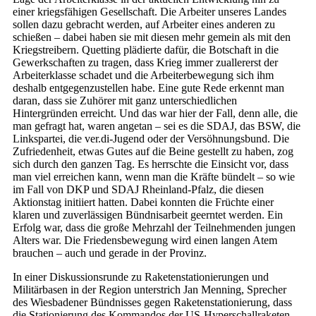
einer kriegsfähigen Gesellschaft. Die Arbeiter unseres Landes
sollen dazu gebracht werden, auf Arbeiter eines anderen zu
schießen – dabei haben sie mit diesen mehr gemein als mit den
Kriegstreibern. Quetting plädierte dafür, die Botschaft in die
Gewerkschaften zu tragen, dass Krieg immer zuallererst der
Arbeiterklasse schadet und die Arbeiterbewegung sich ihm
deshalb entgegenzustellen habe. Eine gute Rede erkennt man
daran, dass sie Zuhörer mit ganz unterschiedlichen
Hintergründen erreicht. Und das war hier der Fall, denn alle, die
man gefragt hat, waren angetan – sei es die SDAJ, das BSW, die
Linkspartei, die ver.di-Jugend oder der Versöhnungsbund. Die
Zufriedenheit, etwas Gutes auf die Beine gestellt zu haben, zog
sich durch den ganzen Tag. Es herrschte die Einsicht vor, dass
man viel erreichen kann, wenn man die Kräfte bündelt – so wie
im Fall von DKP und SDAJ Rheinland-Pfalz, die diesen
Aktionstag initiiert hatten. Dabei konnten die Früchte einer
klaren und zuverlässigen Bündnisarbeit geerntet werden. Ein
Erfolg war, dass die große Mehrzahl der Teilnehmenden jungen
Alters war. Die Friedensbewegung wird einen langen Atem
brauchen – auch und gerade in der Provinz.
In einer Diskussionsrunde zu Raketenstationierungen und
Militärbasen in der Region unterstrich Jan Menning, Sprecher
des Wiesbadener Bündnisses gegen Raketenstationierung, dass
die Stationierung des Kommandos der US-Hyperschallraketen