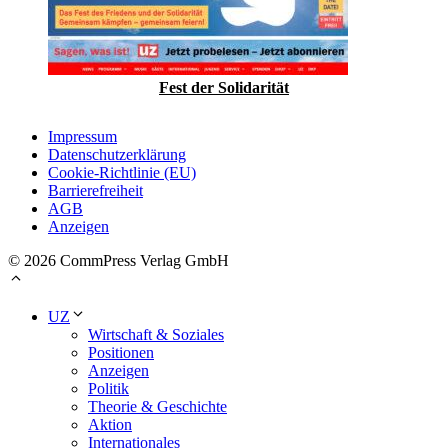
Fest der Solidarität
Impressum
Datenschutzerklärung
Cookie-Richtlinie (EU)
Barrierefreiheit
AGB
Anzeigen
© 2026 CommPress Verlag GmbH
UZ
Wirtschaft & Soziales
Positionen
Anzeigen
Politik
Theorie & Geschichte
Aktion
Internationales