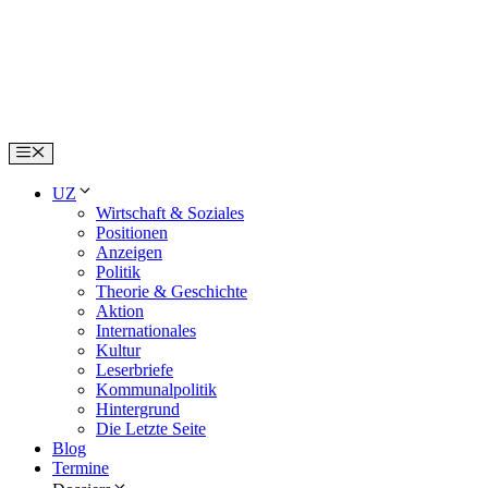
Skip
to
content
Menu
UZ
Wirtschaft & Soziales
Positionen
Anzeigen
Politik
Theorie & Geschichte
Aktion
Internationales
Kultur
Leserbriefe
Kommunalpolitik
Hintergrund
Die Letzte Seite
Blog
Termine