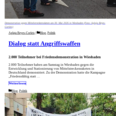
Demonstration gegen Mittelstreckenraketen am 30. Mai 2026 in Wiesbaden (Foto: Aglaja Beyes-
Corleis)
Categories
Aglaja Beyes-Corleis
Blog
,
Politik
Dialog statt Angriffswaffen
2.000 Teilnehmer bei Friedensdemonstration in Wiesbaden
2.000 Teilnehmer haben am Samstag in Wiesbaden gegen die
Entwicklung und Stationierung von Mittelstreckenraketen in
Deutschland demonstriert. Zu der Demonstration hatte die Kampagne
„Friedensfähig statt …
Weiterlesen
Categories
Blog
,
Politik