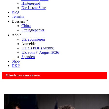
Hintergrund
Die Letzte Seite
Blog
Termine
Dossiers
China
Strategiepapier
Abo
UZ abonnieren
Anmelden
UZ als PDF (Archiv)
UZ vom 7. August 2026
Spenden
Shop
DKP
Mittelstreckenraketen