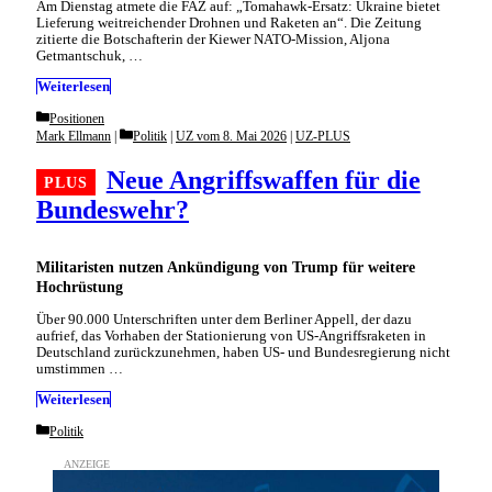
Am Dienstag atmete die FAZ auf: „Tomahawk-Ersatz: Ukraine bietet
Lieferung weitreichender Drohnen und Raketen an“. Die Zeitung
zitierte die Botschafterin der Kiewer NATO-Mission, Aljona
Getmantschuk, …
Weiterlesen
Categories
Positionen
Categories
Mark Ellmann
Politik
|
UZ vom 8. Mai 2026
|
UZ-PLUS
Neue Angriffswaffen für die
Bundeswehr?
Militaristen nutzen Ankündigung von Trump für weitere
Hochrüstung
Über 90.000 Unterschriften unter dem Berliner Appell, der dazu
aufrief, das Vorhaben der Stationierung von US-Angriffsraketen in
Deutschland zurückzunehmen, haben US- und Bundesregierung nicht
umstimmen …
Weiterlesen
Categories
Politik