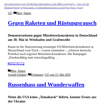
Die Stationierung von US-Mittelstreckenraketen in der BRD ist abgesagt – jetzt will die
Bundesregierung eigene bauen. Friedensdemonstration in Stuttgart (Foto: privat)
Categories
UZ
Blog
,
Aktion
Gegen Raketen und Rüstungsrausch
Demonstrationen gegen Mittelstreckenraketen in Deutschland
am 30. Mai in Wiesbaden und Grafenwöhr
Kaum ist die Stationierung neuartiger US-Mittelstreckenraketen in
Deutschland vom Tisch – vorerst zumindest –, schreien deutsche
Politiker nach eigenen Mittelstreckenraketen. Die Kampagne
„Friedensfähig statt erstschlagsfähig. …
Weiterlesen
Categories
Blog
,
Aktion
Categories
Arnold Schölzel
Positionen
|
UZ vom 15. Mai 2026
Russenhass und Wunderwaffen
Wenn die USA keine „Tomahawk“ liefern, kommt Ersatz aus
der Ukraine