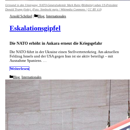
Grinsend in den Untergang: NATO-Generalsekretär Mark Rutte (Bildmitte) neben US-Präsident
Donald Trump (links). (Foto:
Stenbocki maja / Wikimedia Commons /
CC BY 4.0
)
Categories
Arnold Schölzel
Blog
,
Internationales
Eskalationsgipfel
Die NATO erhöht in Ankara erneut die Kriegsgefahr
Die NATO führt in der Ukraine einen Stellvertreterkrieg. Am aktuellen
Feldzug Israels und der USA gegen Iran ist sie aktiv beteiligt – mit
Ausnahme Spaniens. …
Weiterlesen
Categories
Blog
,
Internationales