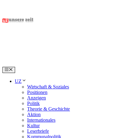
Skip
to
content
Menu
UZ
Wirtschaft & Soziales
Positionen
Anzeigen
Politik
Theorie & Geschichte
Aktion
Internationales
Kultur
Leserbriefe
Kommunalpolitik