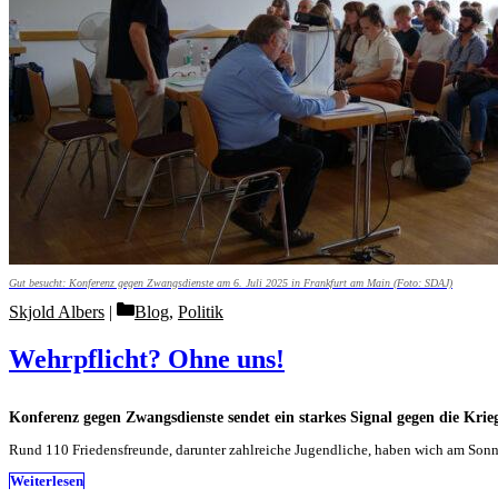
Gut besucht: Konferenz gegen Zwangsdienste am 6. Juli 2025 in Frankfurt am Main (Foto: SDAJ)
Categories
Skjold Albers
Blog
,
Politik
Wehrpflicht? Ohne uns!
Konferenz gegen Zwangsdienste sendet ein starkes Signal gegen die Krie
Rund 110 Friedensfreunde, darunter zahlreiche Jugendliche, haben wich am Son
Weiterlesen