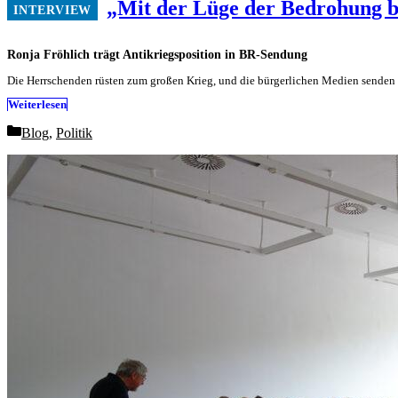
„Mit der Lüge der Bedrohung 
Ronja Fröhlich trägt Antikriegsposition in BR-Sendung
Die Herrschenden rüsten zum großen Krieg, und die bürgerlichen Medien senden 
Weiterlesen
Categories
Blog
,
Politik