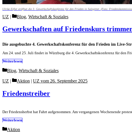
Ulrike Eifler eröffnet die 3. Gewerkschaftskonferenz für den Frieden in Salzgitter. (Foto: Friedenskommiss
Categories
UZ
Blog
,
Wirtschaft & Soziales
Gewerkschaften auf Friedenskurs trimme
Die ausgebuchte 4. Gewerkschaftskonferenz für den Frieden im Live-St
Am 24. und 25. Juli findet in Würzburg die 4. Gewerkschaftskonferenz für den Fr
Weiterlesen
Categories
Blog
,
Wirtschaft & Soziales
Categories
UZ
Aktion
|
UZ vom 26. September 2025
Friedenstreiber
Der Friedensherbst hat Fahrt aufgenommen. Am vergangenen Wochenende protest
Weiterlesen
Categories
Aktion