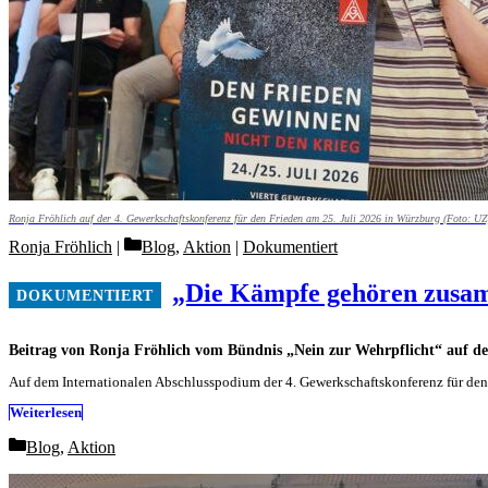
Ronja Fröhlich auf der 4. Gewerkschaftskonferenz für den Frieden am 25. Juli 2026 in Würzburg (Foto: UZ
Categories
Ronja Fröhlich
Blog
,
Aktion
|
Dokumentiert
„Die Kämpfe gehören zus
Beitrag von Ronja Fröhlich vom Bündnis „Nein zur Wehrpflicht“ auf d
Auf dem Internationalen Abschlusspodium der 4. Gewerkschaftskonferenz für de
Weiterlesen
Categories
Blog
,
Aktion