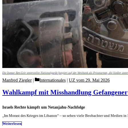
Die Itamar Ben-Gvir unterstellte Nationalgarde fungiert auf der Westbank als Privatarmee, die Siedler ­unter
Categories
Manfred Ziegler
Internationales
|
UZ vom 29. Mai 2026
Wahlkampf mit Misshandlung Gefangener
Israels Rechte kämpft um Netanjahu-Nachfolge
„Im Morast des Krieges im Libanon“ – so sehen viele Beobachter und Medien in I
Weiterlesen