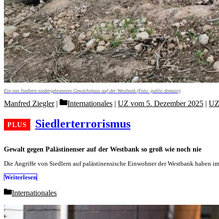
Ein von Siedlern niedergebranntes Gewächshaus auf der Westbank (Foto: public domain)
Categories
Manfred Ziegler
Internationales
|
UZ vom 5. Dezember 2025
|
UZ
Siedlerterrorismus
Gewalt gegen Palästinenser auf der Westbank so groß wie noch nie
Die Angriffe von Siedlern auf palästinensische Einwohner der Westbank haben i
Weiterlesen
Categories
Internationales