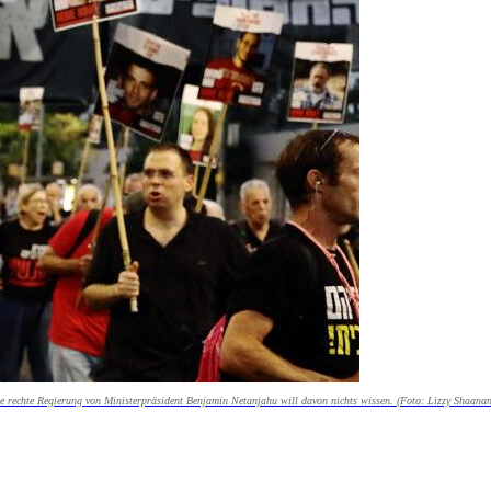
ie rechte Regierung von Ministerpräsident Benjamin Netanjahu will davon nichts wissen. (Foto: Lizzy Shaanan 