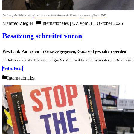
Auch auf der Westbank agiert die israelische Armee als Besatzungsmacht. (Foto: IDF)
Categories
Manfred Ziegler
Internationales
|
UZ vom 31. Oktober 2025
Besatzung schreitet voran
Westbank-Annexion in Gesetze gegossen, Gaza soll gespalten werden
Im Juli stimmte die Knesset mit großer Mehrheit für eine symbolische Resolutio
Weiterlesen
Categories
Internationales