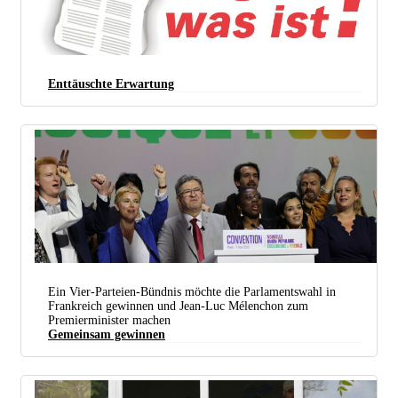
Enttäuschte Erwartung
Ein Vier-Parteien-Bündnis möchte die Parlamentswahl in
Frankreich gewinnen und Jean-Luc Mélenchon zum
Premierminister machen
Gemeinsam gewinnen
Der Zukunft zugewandt: Jean-Luc Mélenchon mit Kampfgefährtinnen beim Wahlkampfauftakt von
NUPES am 7. Mai in Aubervilliers. (Foto: melenchon2022.fr)