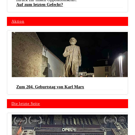
Auf zum letzten Gefecht?
Mitglieder der Linkspartei auf dem Ostermarsch 2022 in Thüringen. (Foto: DIE LINKE.
Aktion
Thüringen)
Zum 204. Geburtstag von Karl Marx
Die letzte Seite
(Foto: DKP Trier)