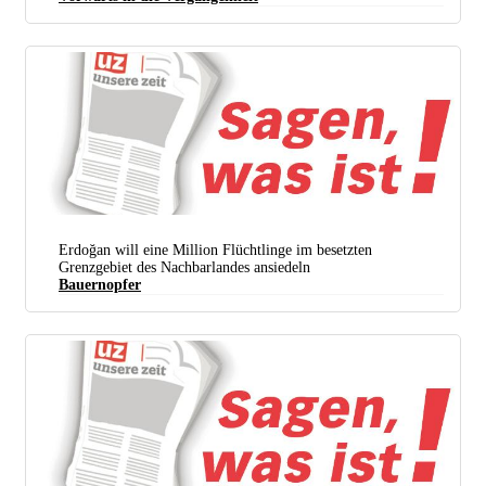
Sie wollen das mühsam erkämpfte Recht auf Abtreibung erhalten: Demonstranten am 3. Mai in
Pittsburgh. (Foto:
Mark Dixon / Flickr /
CC BY 2.0
)
Erdoğan will eine Million Flüchtlinge im besetzten
Grenzgebiet des Nachbarlandes ansiedeln
Bauernopfer