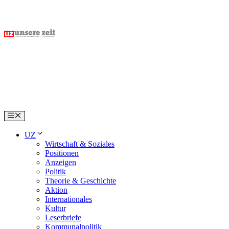
Skip
to
content
Menu
UZ
Wirtschaft & Soziales
Positionen
Anzeigen
Politik
Theorie & Geschichte
Aktion
Internationales
Kultur
Leserbriefe
Kommunalpolitik