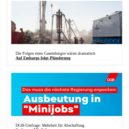
Die Folgen eines Gasembargos wären dramatisch
Auf Embargo folgt Plünderung
Made in USA: Feld zur Gewinnung von Frackinggas (Hydraulic Fracturing) des US-
Unternehmens Heyco in Texas. (Foto: Irekia - Eusko Jaurlaritza /
CC BY SA 2.0
)
DGB-Umfrage: Mehrheit für Abschaffung