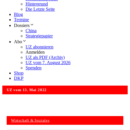
Hintergrund
Die Letzte Seite
Blog
Termine
Dossiers
China
Strategiepapier
Abo
UZ abonnieren
Anmelden
UZ als PDF (Archiv)
UZ vom 7. August 2026
Spenden
Shop
DKP
UZ vom 13. Mai 2022
Wirtschaft & Soziales