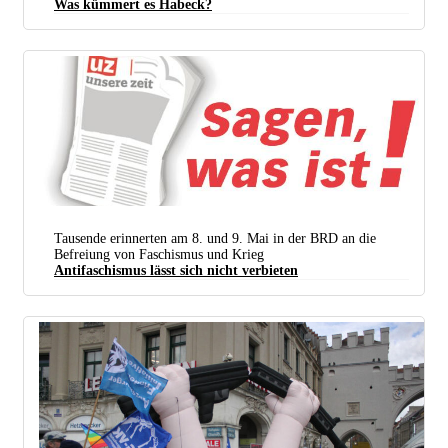
Was kümmert es Habeck?
Es hätte auch „lauter und eierwerferiger“ ausgehen können, sagte Habeck nach seinem Besuch der
Raffinerie PCK in Schwedt, wo er der Belegschaft keinen „rosaroten Himmel“ malen wollte. Der
Mann weiß, was er tut. (Foto:
Heinrich-Böll-Stiftung / Flickr /
CC BY-SA 2.0
| Collage: UZ)
Tausende erinnerten am 8. und 9. Mai in der BRD an die
Befreiung von Faschismus und Krieg
Antifaschismus lässt sich nicht verbieten