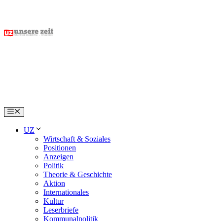
Skip
to
content
Menu
UZ
Wirtschaft & Soziales
Positionen
Anzeigen
Politik
Theorie & Geschichte
Aktion
Internationales
Kultur
Leserbriefe
Kommunalpolitik