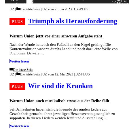
Categories
UZ
Die letzte Seite
|
UZ vom 2. Juni 2023
|
UZ-PLUS
Triumph als Herausforderung
Warum Union jetzt vor einer schweren Aufgabe steht
Nach der Wende hatte ich den Fußball an den Nagel gehängt. Die
Konterrevolution waberte durchs Land und noch dazu eine Welle von
Pogromen. Da wäre …
Weiterlesen
Categories
Die letzte Seite
Categories
UZ
Die letzte Seite
|
UZ vom 12. Mai 2023
|
UZ-PLUS
Wir sind die Kranken
Warum Union auch musikalisch etwas aus der Reihe fällt
Seit Jahrzehnten haben sich die Freunde des runden Leders zur
Gewohnheit gemacht, ihren jeweiligen Herzensverein gesanglich zu
supporten. In diesen Liedern werden Kraft und Ausstrahlung …
Weiterlesen