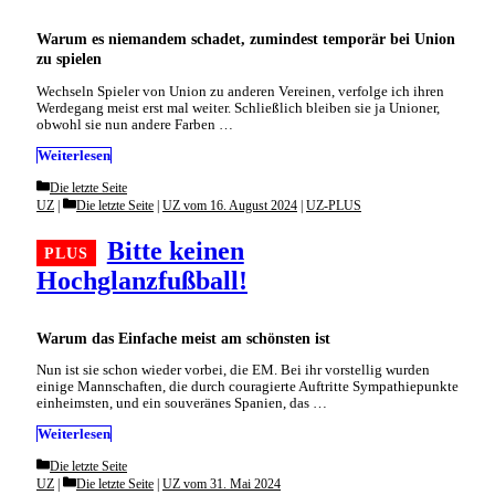
Warum es niemandem schadet, zumindest temporär bei Union
zu spielen
Wechseln Spieler von Union zu anderen Vereinen, verfolge ich ihren
Werdegang meist erst mal weiter. Schließlich bleiben sie ja Unioner,
obwohl sie nun andere Farben …
Weiterlesen
Categories
Die letzte Seite
Categories
UZ
Die letzte Seite
|
UZ vom 16. August 2024
|
UZ-PLUS
Bitte keinen
Hochglanzfußball!
Warum das Einfache meist am schönsten ist
Nun ist sie schon wieder vorbei, die EM. Bei ihr vorstellig wurden
einige Mannschaften, die durch couragierte Auftritte Sympathiepunkte
einheimsten, und ein souveränes Spanien, das …
Weiterlesen
Categories
Die letzte Seite
Categories
UZ
Die letzte Seite
|
UZ vom 31. Mai 2024