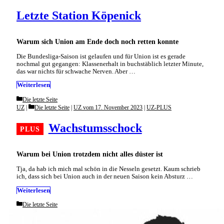
Letzte Station Köpenick
Warum sich Union am Ende doch noch retten konnte
Die Bundesliga-Saison ist gelaufen und für Union ist es gerade
nochmal gut gegangen: Klassenerhalt in buchstäblich letzter Minute,
das war nichts für schwache Nerven. Aber …
Weiterlesen
Categories
Die letzte Seite
Categories
UZ
Die letzte Seite
|
UZ vom 17. November 2023
|
UZ-PLUS
Wachstumsschock
Warum bei Union trotzdem nicht alles düster ist
Tja, da hab ich mich mal schön in die Nesseln gesetzt. Kaum schrieb
ich, dass sich bei Union auch in der neuen Saison kein Absturz …
Weiterlesen
Categories
Die letzte Seite