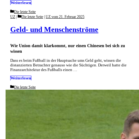
Weiterlesen
Categories
Die letzte Seite
Categories
UZ
Die letzte Seite
|
UZ vom 21. Februar 2025
Geld- und Menschenströme
Wie Union damit klarkommt, nur einen Chinesen bei sich zu
wissen
Dass es beim Fußball in der Hauptsache ums Geld geht, wissen die
distanzierten Betrachter genauso wie die Süchtigen. Derweil hatte die
Finanzarchitektur des Fußballs einen …
Weiterlesen
Categories
Die letzte Seite