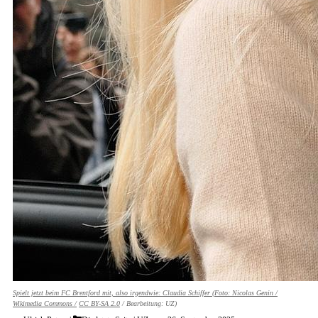
Spielt jetzt beim FC Brentford mit, also irgendwie: Claudia Schiffer (Foto:
Nicolas Genin /
Wikimedia Commons /
CC BY-SA 2.0
/ Bearbeitung: UZ)