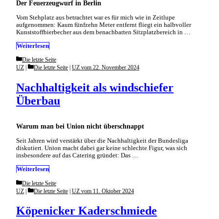
Der Feuerzeugwurf in Berlin
Vom Stehplatz aus betrachtet war es für mich wie in Zeitlupe
aufgenommen: Kaum fünfzehn Meter entfernt fliegt ein halbvoller
Kunststoffbierbecher aus dem benachbarten Sitzplatzbereich in …
Weiterlesen
Categories
Die letzte Seite
Categories
UZ
Die letzte Seite
|
UZ vom 22. November 2024
Nachhaltigkeit als windschiefer
Überbau
Warum man bei Union nicht überschnappt
Seit Jahren wird verstärkt über die Nachhaltigkeit der Bundesliga
diskutiert. Union macht dabei gar keine schlechte Figur, was sich
insbesondere auf das Catering gründet: Das …
Weiterlesen
Categories
Die letzte Seite
Categories
UZ
Die letzte Seite
|
UZ vom 11. Oktober 2024
Köpenicker Kaderschmiede