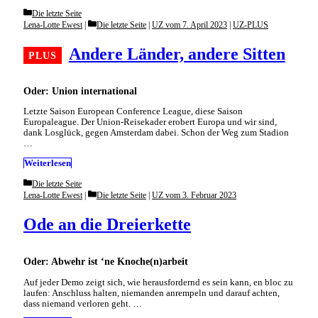
Categories
Die letzte Seite
Categories
Lena-Lotte Ewest
Die letzte Seite
|
UZ vom 7. April 2023
|
UZ-PLUS
Andere Länder, andere Sitten
Oder: Union international
Letzte Saison European Conference League, diese Saison
Europaleague. Der Union-Reisekader erobert Europa und wir sind,
dank Losglück, gegen Amsterdam dabei. Schon der Weg zum Stadion
…
Weiterlesen
Categories
Die letzte Seite
Categories
Lena-Lotte Ewest
Die letzte Seite
|
UZ vom 3. Februar 2023
Ode an die Dreierkette
Oder: Abwehr ist ‘ne Knoche(n)arbeit
Auf jeder Demo zeigt sich, wie herausfordernd es sein kann, en bloc zu
laufen: Anschluss halten, niemanden anrempeln und darauf achten,
dass niemand verloren geht. …