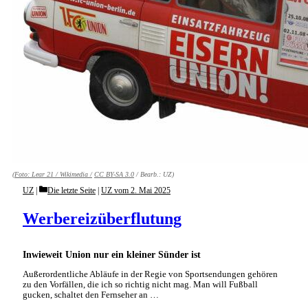
(Foto:
Lear 21 / Wikimedia /
CC BY-SA 3.0
/ Bearb.: UZ)
Categories
UZ
Die letzte Seite
|
UZ vom 2. Mai 2025
Werbereizüberflutung
Inwieweit Union nur ein kleiner Sünder ist
Außerordentliche Abläufe in der Regie von Sportsendungen gehören
zu den Vorfällen, die ich so richtig nicht mag. Man will Fußball
gucken, schaltet den Fernseher an …