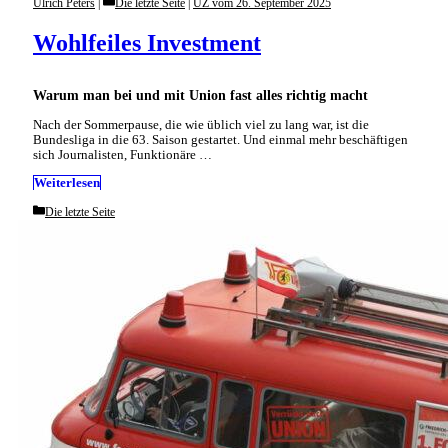
Categories
Ulrich Peters
Die letzte Seite
|
UZ vom 26. September 2025
Wohlfeiles Investment
Warum man bei und mit Union fast alles richtig macht
Nach der Sommerpause, die wie üblich viel zu lang war, ist die
Bundesliga in die 63. Saison gestartet. Und einmal mehr beschäftigen
sich Journalisten, Funktionäre …
Weiterlesen
Categories
Die letzte Seite