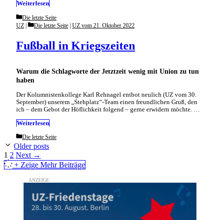
Weiterlesen
Categories
Die letzte Seite
Categories
UZ
Die letzte Seite
|
UZ vom 21. Oktober 2022
Fußball in Kriegszeiten
Warum die Schlagworte der Jetztzeit wenig mit Union zu tun
haben
Der Kolumnistenkollege Karl Rehnagel entbot neulich (UZ vom 30.
September) unserem „Stehplatz“-Team einen freundlichen Gruß, den
ich – dem Gebot der Höflichkeit folgend – gerne erwidern möchte. …
Weiterlesen
Categories
Die letzte Seite
Older posts
Page
Page
1
2
Next
→
+ Zeige Mehr Beiträge