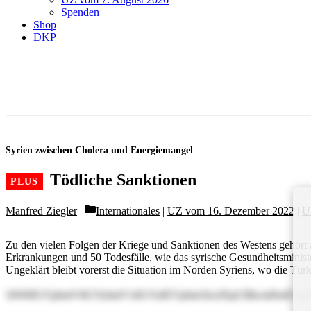
Spenden
Shop
DKP
Syrien zwischen Cholera und Energiemangel
Tödliche Sanktionen
Categories
Manfred Ziegler
Internationales
|
UZ vom 16. Dezember 2022
|
U
Zu den vielen Folgen der Kriege und Sanktionen des Westens gehört au
Erkrankungen und 50 Todesfälle, wie das syrische Gesundheitsminist
Ungeklärt bleibt vorerst die Situation im Norden Syriens, wo die Türke
bWl0IGVpbmVtIGVybmV1dGVuIEVpbm1hcnNjaCBkcm9odC4g