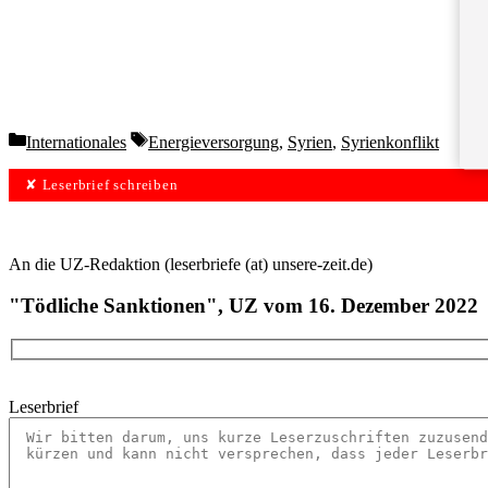
Categories
Tags
Internationales
Energieversorgung
,
Syrien
,
Syrienkonflikt
✘ Leserbrief schreiben
An die UZ-Redaktion (leserbriefe (at) unsere-zeit.de)
"Tödliche Sanktionen", UZ vom 16. Dezember 2022
Leserbrief