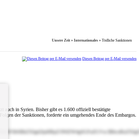
Unsere Zeit
»
Internationales
»
Tödliche Sanktionen
Diesen Beitrag per E-Mail versenden
uch in Syrien. Bisher gibt es 1.600 offiziell bestätigte
n Folgen der Sanktionen, forderte ein umgehendes Ende des Embargos.
BlaW5lbSBkZXIgd2ljaHRpZ3N0ZW4gSGFuZGVsc3BhcnRuZXIg