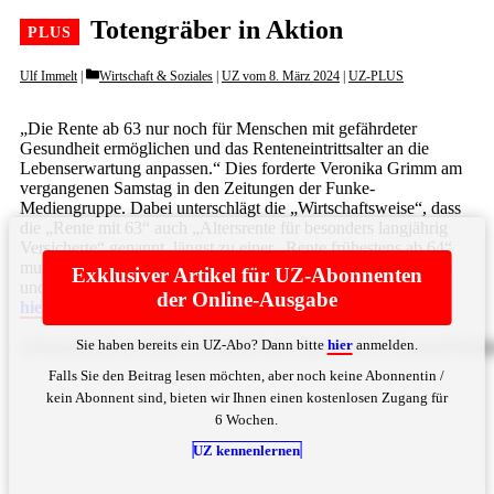
Totengräber in Aktion
Categories
Ulf Immelt
Wirtschaft & Soziales
|
UZ vom 8. März 2024
|
UZ-PLUS
„Die Rente ab 63 nur noch für Menschen mit gefährdeter
Gesundheit ermöglichen und das Renteneintrittsalter an die
Lebenserwartung anpassen.“ Dies forderte Veronika Grimm am
vergangenen Samstag in den Zeitungen der Funke-
Mediengruppe. Dabei unterschlägt die „Wirtschaftsweise“, dass
die „Rente mit 63“ auch „Altersrente für besonders langjährig
Versicherte“ genannt, längst zu einer „Rente frühestens ab 64“
mutiert ist. Nur Lohnabhängige, die vor 1953 geboren wurden
Exklusiver Artikel für UZ-Abonnenten
und eine Versicherungszeit von 45 Jahren aufweisen, ... Bitte
der Online-Ausgabe
hier
anmelden
Sie haben bereits ein UZ-Abo? Dann bitte
hier
anmelden.
a29ubnRlbiBvaG5lIEFic2NobMOkZ2UgbWl0IDYzIEphaHJ
Falls Sie den Beitrag lesen möchten, aber noch keine Abonnentin /
kein Abonnent sind, bieten wir Ihnen einen kostenlosen Zugang für
6 Wochen.
UZ kennenlernen