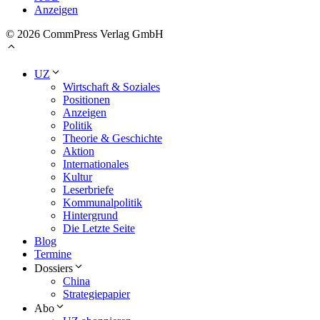
Anzeigen
© 2026 CommPress Verlag GmbH
UZ
Wirtschaft & Soziales
Positionen
Anzeigen
Politik
Theorie & Geschichte
Aktion
Internationales
Kultur
Leserbriefe
Kommunalpolitik
Hintergrund
Die Letzte Seite
Blog
Termine
Dossiers
China
Strategiepapier
Abo