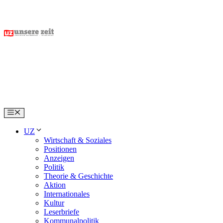
Skip
to
content
Menu
UZ
Wirtschaft & Soziales
Positionen
Anzeigen
Politik
Theorie & Geschichte
Aktion
Internationales
Kultur
Leserbriefe
Kommunalpolitik