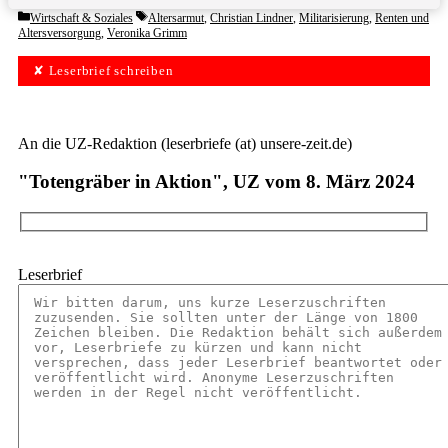
Categories
Tags
Wirtschaft & Soziales
Altersarmut
,
Christian Lindner
,
Militarisierung
,
Renten und
Altersversorgung
,
Veronika Grimm
✘ Leserbrief schreiben
An die UZ-Redaktion (leserbriefe (at) unsere-zeit.de)
"Totengräber in Aktion", UZ vom 8. März 2024
Leserbrief