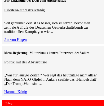
Zur Erklärung des DGB zum Antikriegstag
Friedens- und streikfähig
Seit geraumer Zeit ist es besser, sich zu setzen, bevor man
zentrale Aufrufe des Deutschen Gewerkschaftsbunds zu
traditionellen Kampftagen wie…
Jan von Hagen
Merz-Regierung: Militarismus kontra Inte­ressen des Volkes
Politik mit der Abrissbirne
„Was für lausige Zeiten!“ Wer sagt das heutzutage nicht alles?
Nach dem NATO-Gipfel in Ankara seufzte das „Handelsblatt“:
„Der Trump-Wahnsinn…
Hartmut König
Blog