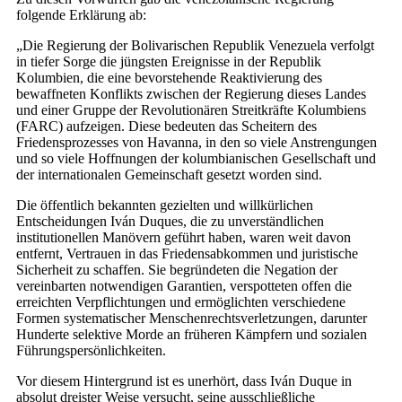
folgende Erklärung ab:
„Die Regierung der Bolivarischen Republik Venezuela verfolgt
in tiefer Sorge die jüngsten Ereignisse in der Republik
Kolumbien, die eine bevorstehende Reaktivierung des
bewaffneten Konflikts zwischen der Regierung dieses Landes
und einer Gruppe der Revolutionären Streitkräfte Kolumbiens
(FARC) aufzeigen. Diese bedeuten das Scheitern des
Friedensprozesses von Havanna, in den so viele Anstrengungen
und so viele Hoffnungen der kolumbianischen Gesellschaft und
der internationalen Gemeinschaft gesetzt worden sind.
Die öffentlich bekannten gezielten und willkürlichen
Entscheidungen Iván Duques, die zu unverständlichen
institutionellen Manövern geführt haben, waren weit davon
entfernt, Vertrauen in das Friedensabkommen und juristische
Sicherheit zu schaffen. Sie begründeten die Negation der
vereinbarten notwendigen Garantien, verspotteten offen die
erreichten Verpflichtungen und ermöglichten verschiedene
Formen systematischer Menschenrechtsverletzungen, darunter
Hunderte selektive Morde an früheren Kämpfern und sozialen
Führungspersönlichkeiten.
Vor diesem Hintergrund ist es unerhört, dass Iván Duque in
absolut dreister Weise versucht, seine ausschließliche