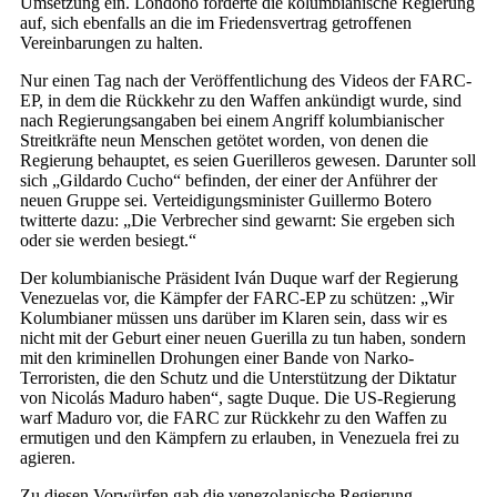
Umsetzung ein. Londoño forderte die kolumbianische Regierung
auf, sich ebenfalls an die im Friedensvertrag getroffenen
Vereinbarungen zu halten.
Nur einen Tag nach der Veröffentlichung des Videos der FARC-
EP, in dem die Rückkehr zu den Waffen ankündigt wurde, sind
nach Regierungsangaben bei einem Angriff kolumbianischer
Streitkräfte neun Menschen getötet worden, von denen die
Regierung behauptet, es seien Guerilleros gewesen. Darunter soll
sich „Gildardo Cucho“ befinden, der einer der Anführer der
neuen Gruppe sei. Verteidigungsminister Guillermo Botero
twitterte dazu: „Die Verbrecher sind gewarnt: Sie ergeben sich
oder sie werden besiegt.“
Der kolumbianische Präsident Iván Duque warf der Regierung
Venezuelas vor, die Kämpfer der FARC-EP zu schützen: „Wir
Kolumbianer müssen uns darüber im Klaren sein, dass wir es
nicht mit der Geburt einer neuen Guerilla zu tun haben, sondern
mit den kriminellen Drohungen einer Bande von Narko-
Terroristen, die den Schutz und die Unterstützung der Diktatur
von Nicolás Maduro haben“, sagte Duque. Die US-Regierung
warf Maduro vor, die FARC zur Rückkehr zu den Waffen zu
ermutigen und den Kämpfern zu erlauben, in Venezuela frei zu
agieren.
Zu diesen Vorwürfen gab die venezolanische Regierung