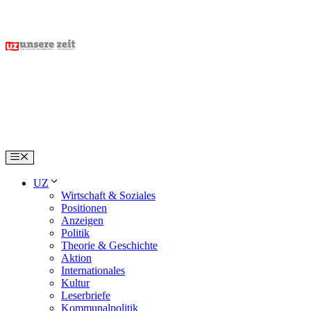
Skip
to
content
Menu
UZ
Wirtschaft & Soziales
Positionen
Anzeigen
Politik
Theorie & Geschichte
Aktion
Internationales
Kultur
Leserbriefe
Kommunalpolitik