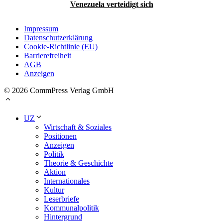
Venezuela verteidigt sich
Impressum
Datenschutzerklärung
Cookie-Richtlinie (EU)
Barrierefreiheit
AGB
Anzeigen
© 2026 CommPress Verlag GmbH
UZ
Wirtschaft & Soziales
Positionen
Anzeigen
Politik
Theorie & Geschichte
Aktion
Internationales
Kultur
Leserbriefe
Kommunalpolitik
Hintergrund