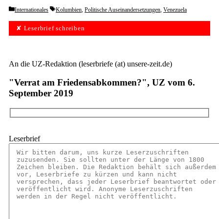
Categories
Tags
Internationales
Kolumbien
,
Politische Auseinandersetzungen
,
Venezuela
✘ Leserbrief schreiben
An die UZ-Redaktion (leserbriefe (at) unsere-zeit.de)
"Verrat am Friedensabkommen?", UZ vom 6.
September 2019
Leserbrief