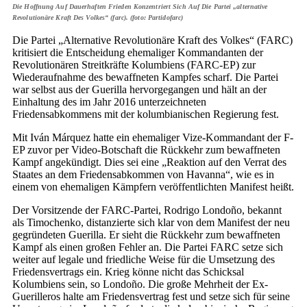
Die Hoffnung Auf Dauerhaften Frieden Konzentriert Sich Auf Die Partei „alternative
Revolutionäre Kraft Des Volkes“ (farc). (foto: Partidofarc)
Die Partei „Alternative Revolutionäre Kraft des Volkes“ (FARC)
kritisiert die Entscheidung ehemaliger Kommandanten der
Revolutionären Streitkräfte Kolumbiens (FARC-EP) zur
Wiederaufnahme des bewaffneten Kampfes scharf. Die Partei
war selbst aus der Guerilla hervorgegangen und hält an der
Einhaltung des im Jahr 2016 unterzeichneten
Friedensabkommens mit der kolumbianischen Regierung fest.
Mit Iván Márquez hatte ein ehemaliger Vize-Kommandant der F-
EP zuvor per Video-Botschaft die Rückkehr zum bewaffneten
Kampf angekündigt. Dies sei eine „Reaktion auf den Verrat des
Staates an dem Friedensabkommen von Havanna“, wie es in
einem von ehemaligen Kämpfern veröffentlichten Manifest heißt.
Der Vorsitzende der FARC-Partei, Rodrigo Londoño, bekannt
als Timochenko, distanzierte sich klar von dem Manifest der neu
gegründeten Guerilla. Er sieht die Rückkehr zum bewaffneten
Kampf als einen großen Fehler an. Die Partei FARC setze sich
weiter auf legale und friedliche Weise für die Umsetzung des
Friedensvertrags ein. Krieg könne nicht das Schicksal
Kolumbiens sein, so Londoño. Die große Mehrheit der Ex-
Guerilleros halte am Friedensvertrag fest und setze sich für seine