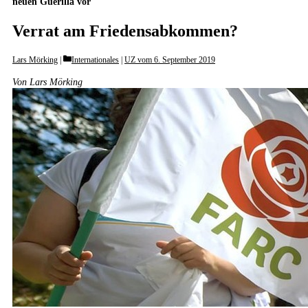
neuen Guerilla vor
Verrat am Friedensabkommen?
Categories
Lars Mörking
Internationales
|
UZ vom 6. September 2019
Von Lars Mörking