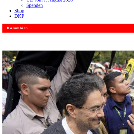
Spenden
Shop
DKP
Kolumbien