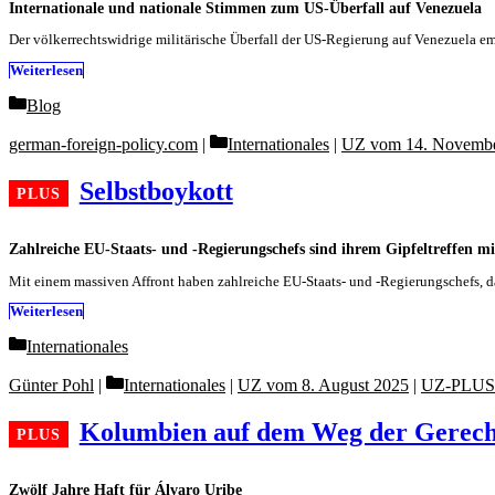
Internationale und nationale Stimmen zum US-Überfall auf Venezuela
Der völkerrechtswidrige militärische Überfall der US-Regierung auf Venezuela
Weiterlesen
Categories
Blog
Categories
german-foreign-policy.com
Internationales
|
UZ vom 14. Novembe
Selbstboykott
Zahlreiche EU-Staats- und -Regierungschefs sind ihrem Gipfeltreffen
Mit einem massiven Affront haben zahlreiche EU-Staats- und -Regierungschefs,
Weiterlesen
Categories
Internationales
Categories
Günter Pohl
Internationales
|
UZ vom 8. August 2025
|
UZ-PLUS
Kolumbien auf dem Weg der Gerech
Zwölf Jahre Haft für Álvaro Uribe