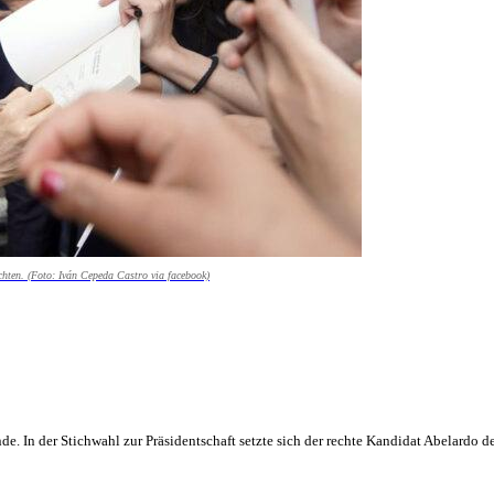
hten. (Foto: Iván Cepeda Castro via facebook)
e. In der Stichwahl zur Präsidentschaft setzte sich der rechte Kandidat Abelardo d