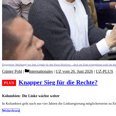
Engagierter Wahlkampf von Iván Cepeda für den Pacto Histórico – doch am Ende triumphieren wohl die Rec
Categories
Günter Pohl
Internationales
|
UZ vom 26. Juni 2026
|
UZ-PLUS
Knapper Sieg für die Rechte?
Kolumbien: Die Linke wächst weiter
In Kolumbien geht nach nur vier Jahren die Linksregierung möglicherweise zu End
Weiterlesen