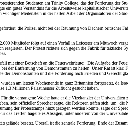
rotestierenden Studenten am Trinity College, das der Forderung der Stu
igte ein gutes Verständnis für die Arbeitsweise kapitalistischer Universi
in wichtiger Meilenstein in der harten Arbeit der Organisatoren der St
fordert, die Polizei nicht bei der Räumung von Dächern britischer Fabr
2.000 Mitglieder folgt auf einen Vorfall in Leicester am Mittwoch ver
reagierten. Der Protest richtete sich gegen die Fabrik für taktische S
hes.
ll mit einer Botschaft an die Feuerwehrleute: „Die Aufgabe der Feuer
bei der Entfernung von Demonstranten zu helfen. Unser Rat ist klar: Fe
te der Demonstranten und die Forderung nach Frieden und Gerechtigke
rn, wurden am letzten Wochenende in ganz Britannien fortgesetzt, da Isr
ise 1,3 Millionen Palästinenser Zuflucht gesucht haben.
t. Für die vergangene Woche hatte er die Vizekanzler der Universitäten
n, sein offizieller Sprecher sagte, die Rektoren träfen sich, um „die 
Räumung der Protestcamps hinzugezogen werden könnte, sagte der Sprech
 Für das Treffen hagelte es Absagen, unter anderem von der Universitä
tätsgelände besetzt. Überall ist die zentrale Forderung: Ende der Zusamm