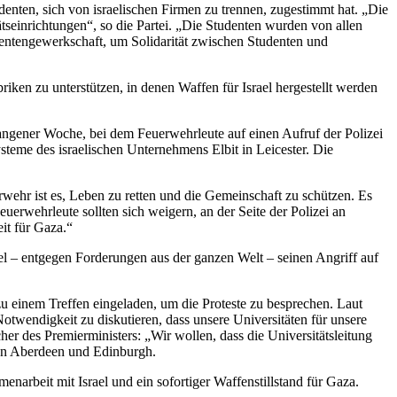
denten, sich von israelischen Firmen zu trennen, zugestimmt hat. „Die
tätseinrichtungen“, so die Partei. „Die Studenten wurden von allen
udentengewerkschaft, um Solidarität zwischen Studenten und
iken zu unterstützen, in denen Waffen für Israel hergestellt werden
gangener Woche, bei dem Feuerwehrleute auf einen Aufruf der Polizei
ysteme des israelischen Unternehmens Elbit in Leicester. Die
wehr ist es, Leben zu retten und die Gemeinschaft zu schützen. Es
uerwehrleute sollten sich weigern, an der Seite der Polizei an
it für Gaza.“
ael – entgegen Forderungen aus der ganzen Welt – seinen Angriff auf
 zu einem Treffen eingeladen, um die Proteste zu besprechen. Laut
Notwendigkeit zu diskutieren, dass unsere Universitäten für unsere
er des Premierministers: „Wir wollen, dass die Universitätsleitung
ten Aberdeen und Edinburgh.
enarbeit mit Israel und ein sofortiger Waffenstillstand für Gaza.