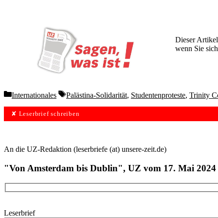
Dieser Artikel
wenn Sie sich
Wochen lang 
Categories
Tags
Internationales
Palästina-Solidarität
,
Studentenproteste
,
Trinity C
✘ Leserbrief schreiben
An die UZ-Redaktion (leserbriefe (at) unsere-zeit.de)
"Von Amsterdam bis Dublin", UZ vom 17. Mai 2024
Leserbrief