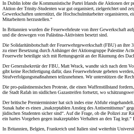
In Dublin lobte die Kommunistische Partei Irlands die Aktionen der p
Aktion der Trinity-Studenten war gut organisiert, zielgerichtet und ze
Gewerkschaften unterstützt, die Hochschulmitarbeiter organisieren, e
Mitarbeitern herzustellen.“
In Britannien wurden die Feuerwehrleute von ihrer Gewerkschaft aufge
und die deswegen von Palästina-Aktivisten besetzt sind.
Die Solidaritätsbotschaft der Feuerwehrgewerkschaft (FBU) an ihre 3
zu einer Besetzung durch Anhänger der Aktionsgruppe Palestine Action 
Feuerwehr beteiligte sich mit Rettungsgerät an der Räumung des Dac
Der Generalsekretär der FBU, Matt Wrack, wandte sich nach dem Vorfa
gibt keine Rechtfertigung dafür, dass Feuerwehrleute gebeten werden, 
Strafverfolgungsmaßnahmen teilzunehmen. Wir unterstützen die Rech
Die pro-palästinensischen Proteste, die einen Waffenstillstand forde
die Stadt Rafah im südlichen Gazastreifen fortsetzt, wo schätzungswe
Der britische Premierminister hat sich indes eine Abfuhr eingehandel
Sunak habe es einen „inakzeptablen Anstieg des Antisemitismus“ gegebe
jüdischen Studenten sicher sind“. Auf die Frage, ob die Polizei zur 
ein hartes Vorgehen gegen inakzeptables Verhalten an den Tag legt.“
In Britannien, Belgien, Frankreich und Italien sind weiterhin Universi