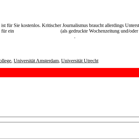
 ist für Sie kostenlos. Kritischer Journalismus braucht allerdings Unte
 für ein
Abonnement der UZ
(als gedruckte Wochenzeitung und/oder i
kostenlos und unverbindlich testen
.
ollege
,
Universität Amsterdam
,
Universität Utrecht