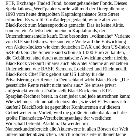
ETF, Exchange Traded Fund, börsengehandelter Fonds. Dieses
Spekulations-„Wert“papier wurde während der Deregulierung
1993 vom heute drittgrößten Kapitalorganisator State Street
erfunden. Es war für Großanleger gedacht, wurde aber von
BlackRock zum Massenprodukt gemacht. Das ist keine Aktie,
sondern ein Anteilschein an einem Kapitalfonds, der
Unternehmensanteile kauft. Eine besonders „volksnahe“ Variante
von ETF sind iShares. Sie sind eine Wette auf die Entwicklung
von Aktien-Indizes wie dem deutschen DAX und dem US-Index
S&P500. Solche Scheine sind schon ab 1 000 Euro zu kaufen,
die Gebühren sind durch automatische Abwicklung sehr niedrig.
BlackRock verkauft iShares auch als Anteilscheine an einzelnen
Unternehmen wie BASF, Siemens, Lockheed und Rheinmetall.
BlackRock-Chef Fink gehört zur US-Lobby für die
Privatisierung der Rente. In Deutschland wirbt BlackRock: „Die
gesetzliche Rente reicht nicht mehr aus.“ Sie müsse privat
aufgestockt werden. Dafür stellt BlackRock einen ETF-
Sparplan-Rechner bereit, in dem jeder und jede ausrechnen kann:
Wie viel muss ich monatlich einzahlen, wie viel ETFs muss ich
kaufen? BlackRock ist gegenüber Konkurrenten auf diesem
Gebiet weiter im Vorteil, weil die größte Schattenbank auch die
größte Finanzdaten-Verarbeitungsanlage der westlichen
Wirtschaft betreibt: Aladdin. Da werden im
Nanosekundenbereich alle Aktienwerte in allen Börsen der Welt
untereinander abgeglichen. Durch roboterisierte millionenfache