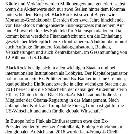
Käufe und Verkäufe werden Millionengewinne generiert, selbst
wenn die Aktienwerte sich nur zwei Stellen hinter dem Komma
unterscheiden. Beispiel: BlackRock ist sowohl Bayer- wie
Monsanto-Großaktionär. Der sich über zwei Jahre hinziehende,
von BlackRock mitorganisierte Fusionsprozess mit seinem Auf
und Ab war ein ideales Spielfeld für Aktienspekulationen. Da
kommt keine westliche Finanzaufsicht mit, um die Einhaltung
gesetzlicher Meldepflichten zu kontrollieren. Aladdin übernimmt
auch Aufträge für andere Kapitalorganisatoren, Banken,
Versicherungen und auch Zentralbanken, im Gesamtumfang von
12 Billionen US-Dollar.
BlackRock betätigt sich in allen wichtigen Staaten und bei
internationalen Institutionen als Lobbyist. Der Kapitalorganisator
holt renommierte Ex-Politiker und Ex-Banker in seine Gremien,
baut politische Einflussnetzwerke in allen wichtigen Staaten aus.
2013 berief Fink die Stabschefin der damaligen Außenministerin
Hillary Clinton in den BlackRock-Aufsichtsrat und holte sich
Mitglieder der Obama-Regierung in das Management. Nach
anfänglicher Kritik an Trump lobte Fink: „Trump ist gut für die
US-Wirtschaft und auch für die globale Wirtschaft.“
In Europa holte Fink als Einflussagenten etwa den Ex-
Präsidenten der Schweizer Zentralbank, Philipp Hildebrand, in
den globalen Aufsichtsrat. 2016 wurde Jean-François Cirelli