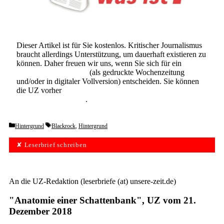
Dieser Artikel ist für Sie kostenlos. Kritischer Journalismus
braucht allerdings Unterstützung, um dauerhaft existieren zu
können. Daher freuen wir uns, wenn Sie sich für ein
Abonnement der UZ
(als gedruckte Wochenzeitung
und/oder in digitaler Vollversion) entscheiden. Sie können
die UZ vorher
6 Wochen lang kostenlos und
unverbindlich testen
.
Categories
Tags
Hintergrund
Blackrock
,
Hintergrund
✘ Leserbrief schreiben
An die UZ-Redaktion (leserbriefe (at) unsere-zeit.de)
"Anatomie einer Schattenbank", UZ vom 21.
Dezember 2018