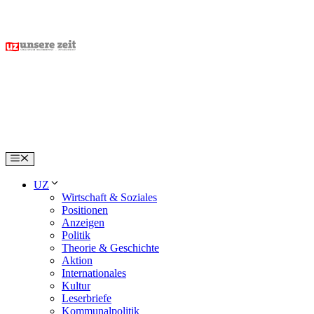
Skip
to
content
Menu
UZ
Wirtschaft & Soziales
Positionen
Anzeigen
Politik
Theorie & Geschichte
Aktion
Internationales
Kultur
Leserbriefe
Kommunalpolitik