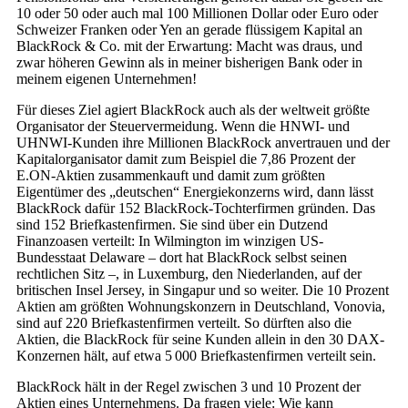
10 oder 50 oder auch mal 100 Millionen Dollar oder Euro oder
Schweizer Franken oder Yen an gerade flüssigem Kapital an
BlackRock & Co. mit der Erwartung: Macht was draus, und
zwar höheren Gewinn als in meiner bisherigen Bank oder in
meinem eigenen Unternehmen!
Für dieses Ziel agiert BlackRock auch als der weltweit größte
Organisator der Steuervermeidung. Wenn die HNWI- und
UHNWI-Kunden ihre Millionen BlackRock anvertrauen und der
Kapitalorganisator damit zum Beispiel die 7,86 Prozent der
E.ON-Aktien zusammenkauft und damit zum größten
Eigentümer des „deutschen“ Energiekonzerns wird, dann lässt
BlackRock dafür 152 BlackRock-Tochterfirmen gründen. Das
sind 152 Briefkastenfirmen. Sie sind über ein Dutzend
Finanzoasen verteilt: In Wilmington im winzigen US-
Bundesstaat Delaware – dort hat BlackRock selbst seinen
rechtlichen Sitz –, in Luxemburg, den Niederlanden, auf der
britischen Insel Jersey, in Singapur und so weiter. Die 10 Prozent
Aktien am größten Wohnungskonzern in Deutschland, Vonovia,
sind auf 220 Briefkastenfirmen verteilt. So dürften also die
Aktien, die BlackRock für seine Kunden allein in den 30 DAX-
Konzernen hält, auf etwa 5 000 Briefkastenfirmen verteilt sein.
BlackRock hält in der Regel zwischen 3 und 10 Prozent der
Aktien eines Unternehmens. Da fragen viele: Wie kann