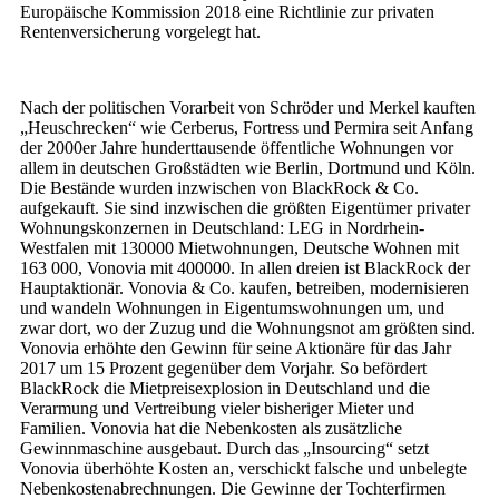
Europäische Kommission 2018 eine Richtlinie zur privaten
Rentenversicherung vorgelegt hat.
Nach der politischen Vorarbeit von Schröder und Merkel kauften
„Heuschrecken“ wie Cerberus, Fortress und Permira seit Anfang
der 2000er Jahre hunderttausende öffentliche Wohnungen vor
allem in deutschen Großstädten wie Berlin, Dortmund und Köln.
Die Bestände wurden inzwischen von BlackRock & Co.
aufgekauft. Sie sind inzwischen die größten Eigentümer privater
Wohnungskonzernen in Deutschland: LEG in Nordrhein-
Westfalen mit 130000 Mietwohnungen, Deutsche Wohnen mit
163 000, Vonovia mit 400000. In allen dreien ist BlackRock der
Hauptaktionär. Vonovia & Co. kaufen, betreiben, modernisieren
und wandeln Wohnungen in Eigentumswohnungen um, und
zwar dort, wo der Zuzug und die Wohnungsnot am größten sind.
Vonovia erhöhte den Gewinn für seine Aktionäre für das Jahr
2017 um 15 Prozent gegenüber dem Vorjahr. So befördert
BlackRock die Mietpreisexplosion in Deutschland und die
Verarmung und Vertreibung vieler bisheriger Mieter und
Familien. Vonovia hat die Nebenkosten als zusätzliche
Gewinnmaschine ausgebaut. Durch das „Insourcing“ setzt
Vonovia überhöhte Kosten an, verschickt falsche und unbelegte
Nebenkostenabrechnungen. Die Gewinne der Tochterfirmen