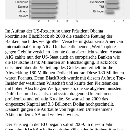
Im Auftrag der US-Regierung unter Präsident Obama
koordinierte BlackRock ab 2008 die staatliche Rettung der
Banken, auch des weltgrößten Versicherungskonzerns American
International Group AIG: Der hatte die neuen „Wert“papiere
gegen Gebühr versichert, konnte dann aber nicht zahlen. Anstatt
AIG zahlte nun der US-Staat auch an europäische Banken wie
die Deutsche Bank Milliarden an Entschädigung. BlackRock
entschied über die Verteilung des Geldes und erhielt für die
Abwicklung 180 Millionen Dollar Honorar. Diese 180 Millionen
waren Peanuts. Denn BlackRock wurde mit diesem Auftrag Top-
Insider der westlichen Wirtschaft und kaufte den Pleitebanken
mit hohen Abschlägen Wertpapiere ab, die sie abgeben mussten.
Dafür bekam das staats- und systemtragende Unternehmen
problemlos und günstig Kredite. So war schon 2009 das
eingesetzte Kapital auf 3,3 Billionen Dollar hochgeschnellt.
Danach gingen die Aufkäufe von regulären Unternehmens-
Aktien in den USA und weltweit weiter.
Der Einstieg in der EU begann sofort 2009. In diesem Jahr
übernahm BlackRock die deutsche Filiale der britischen Barclays