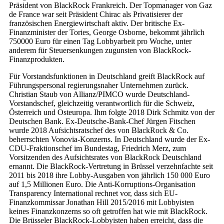
Präsident von BlackRock Frankreich. Der Topmanager von Gaz
de France war seit Präsident Chirac als Privatisierer der
französischen Energiewirtschaft aktiv. Der britische Ex-
Finanzminister der Tories, George Osborne, bekommt jährlich
750000 Euro für einen Tag Lobbyarbeit pro Woche, unter
anderem für Steuersenkungen zugunsten von BlackRock-
Finanzprodukten.
Für Vorstandsfunktionen in Deutschland greift BlackRock auf
Führungspersonal regierungsnaher Unternehmen zurück.
Christian Staub von Allianz/PIMCO wurde Deutschland-
Vorstandschef, gleichzeitig verantwortlich für die Schweiz,
Österreich und Osteuropa. Ihm folgte 2018 Dirk Schmitz von der
Deutschen Bank. Ex-Deutsche-Bank-Chef Jürgen Fitschen
wurde 2018 Aufsichtsratschef des von BlackRock & Co.
beherrschten Vonovia-Konzerns. In Deutschland wurde der Ex-
CDU-Fraktionschef im Bundestag, Friedrich Merz, zum
Vorsitzenden des Aufsichtsrates von BlackRock Deutschland
ernannt. Die BlackRock-Vertretung in Brüssel verzehnfachte seit
2011 bis 2018 ihre Lobby-Ausgaben von jährlich 150 000 Euro
auf 1,5 Millionen Euro. Die Anti-Korruptions-Organisation
Transparency International rechnet vor, dass sich EU-
Finanzkommissar Jonathan Hill 2015/2016 mit Lobbyisten
keines Finanzkonzerns so oft getroffen hat wie mit BlackRock.
Die Brüsseler BlackRock-Lobbyisten haben erreicht, dass die