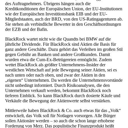
des Auftragnehmers. Übrigens hängen auch die
Kreditkonditionen der Europäischen Union, der EU-Institutionen
wie der Europäischen Investitionsbank EIB und der EU-
Mitgliedstaaten, auch der BRD, von den US-Ratingagenturen ab.
Sie stehen als verbindliche Bewerter in den Geschäftsordnungen
der EZB und der Bafin.
BlackRock wartet nicht wie die Quandts bei BMW auf die
jährliche Dividende. Für BlackRock sind Aktien die Basis für
ganz andere Geschäfte. Dazu gehört das Verleihen im großen Stil
gegen Gebühr an Banken und andere Großkunden. Damit
wurden etwa die Cum-Ex-Betrügereien ermöglicht. Zudem
wettet BlackRock als größter Unternehmens-Insider der
westlichen Wirtschaft auf jede Bewegung seiner Aktien, sei es
nach unten oder nach oben, und zwar der Aktien in den
„eigenen“ Unternehmen. Da werden die Unternehmensvorstände
nicht unbedingt informiert. Durch Risikoanalysen, die den
Unternehmen verkauft werden, bekommt BlackRock noch
tieferen Einblick. So kann BlackRock durch dosierte Käufe und
Verkäufe die Bewegung der Aktienwerte selbst verstärken.
Mittlerweile haben BlackRock & Co. auch etwas für das „Volk“
entwickelt, das Volk soll für Notlagen vorsorgen. Alle Bürger
sollen Aktionäre werden – so auch die schon lange erhobene
Forderung von Merz. Das populistische Finanzprodukt heißt