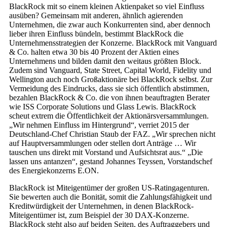
BlackRock mit so einem kleinen Aktienpaket so viel Einfluss
ausüben? Gemeinsam mit anderen, ähnlich agierenden
Unternehmen, die zwar auch Konkurrenten sind, aber dennoch
lieber ihren Einfluss bündeln, bestimmt BlackRock die
Unternehmensstrategien der Konzerne. BlackRock mit Vanguard
& Co. halten etwa 30 bis 40 Prozent der Aktien eines
Unternehmens und bilden damit den weitaus größten Block.
Zudem sind Vanguard, State Street, Capital World, Fidelity und
Wellington auch noch Großaktionäre bei BlackRock selbst. Zur
Vermeidung des Eindrucks, dass sie sich öffentlich abstimmen,
bezahlen BlackRock & Co. die von ihnen beauftragten Berater
wie ISS Corporate Solutions und Glass Lewis. BlackRock
scheut extrem die Öffentlichkeit der Aktionärsversammlungen.
„Wir nehmen Einfluss im Hintergrund“, verriet 2015 der
Deutschland-Chef Christian Staub der FAZ. „Wir sprechen nicht
auf Hauptversammlungen oder stellen dort Anträge … Wir
tauschen uns direkt mit Vorstand und Aufsichtsrat aus.“ „Die
lassen uns antanzen“, gestand Johannes Teyssen, Vorstandschef
des Energiekon­zerns E.ON.
BlackRock ist Miteigentümer der großen US-Ratingagenturen.
Sie bewerten auch die Bonität, somit die Zahlungsfähigkeit und
Kreditwürdigkeit der Unternehmen, in denen BlackRock-
Miteigentümer ist, zum Beispiel der 30 DAX-Konzerne.
BlackRock steht also auf beiden Seiten, des Auftraggebers und