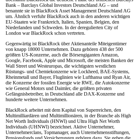
Bank – Barclays Global Investors Deutschland AG – und
benannte sie in BlackRock Asset Management Deutschland AG
um. Ähnlich verfuhr BlackRock auch in den anderen wichtigen
EU-Staaten wie Frankreich, Italien, Spanien, Belgien, den
Niederlanden und Schweden. In der deregulierten City of
London war BlackRock schon vertreten.
Gegenwärtig ist BlackRock über Aktienanteile Miteigentümer
von knapp 18000 Unternehmen. Dazu gehören 438 der 500
größten US-Konzerne, auch die Börsengiganten Amazon,
Google, Facebook, Apple und Microsoft, die meisten Banken der
Wall Street und Westeuropas, die wichtigsten westlichen
Rüstungs- und Chemiekonzerne wie Lockheed, BAE-Systems,
Rheinmetall und Bayer, Fluglinien wie Lufthansa und Ryan Air,
die Konzerne der fossilen Energie wie RWE, die Autokonzerne
wie General Motors und Daimler, die größten privaten
Gefängnisbetreiber, in Deutschland alle DAX-Konzerne und
hunderte weitere Unternehmen.
BlackRock arbeitet mit dem Kapital von Superreichen, den
Multimilliardären und Multimillionären, in der Branche als High
Net Worth Individuals (HNWI) und Ultra High Net Worth
Individuals (UHNWI) bezeichnet. Aktive Unternehmer,
Unternehmerclans, Topmanager, auch Unternehmensstiftungen,
Pensionsfonds und Versicherungen gehören dazu. Sie geben die