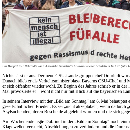
Ein Beispiel Für Dobrindts „anti Abschiebe Industrie“: Antirassistischer Schulstreik In Kiel (foto: 
Nichts lässt er aus. Der neue CSU-Landesgruppenchef Dobrindt war al
Danach blieb er als Verkehrsminister blass, Bayerns CSU-Chef und Mini
er sich offenbar wieder wohl. Zu Beginn des Jahres schrieb er in de
Mai provozierte er – wohl nicht nur mit Blick auf die bayerischen L
In seinem Interview mit der „Bild am Sonntag“ am 6. Mai behauptet e
gesellschaftlichen Frieden. Es sei „nicht akzeptabel“, wenn dadurch 
Asylsuchenden, deren Bescheide abgelehnt wurden und die sich gegen i
Am Wochenende legte Dobrindt in der „Bild am Sonntag“ noch einmal 
Klagewellen versucht, Abschiebungen zu verhindern und die Durchsetzu