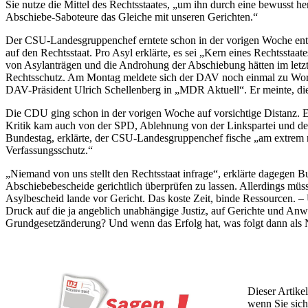
Sie nutze die Mittel des Rechtsstaates, „um ihn durch eine bewusst 
Abschiebe-Saboteure das Gleiche mit unseren Gerichten.“
Der CSU-Landesgruppenchef erntete schon in der vorigen Woche ent
auf den Rechtsstaat. Pro Asyl erklärte, es sei „Kern eines Rechtsst
von Asylanträgen und die Androhung der Abschiebung hätten im letzte
Rechtsschutz. Am Montag meldete sich der DAV noch einmal zu Wort: 
DAV-Präsident Ulrich Schellenberg in „MDR Aktuell“. Er meinte, d
Die CDU ging schon in der vorigen Woche auf vorsichtige Distanz. E
Kritik kam auch von der SPD, Ablehnung von der Linkspartei und den
Bundestag, erklärte, der CSU-Landesgruppenchef fische „am extrem re
Verfassungsschutz.“
„Niemand von uns stellt den Rechtsstaat infrage“, erklärte dagegen
Abschiebebescheide gerichtlich überprüfen zu lassen. Allerdings müs
Asylbescheid lande vor Gericht. Das koste Zeit, binde Ressourcen.
Druck auf die ja angeblich unabhängige Justiz, auf Gerichte und An
Grundgesetzänderung? Und wenn das Erfolg hat, was folgt dann als 
Dieser Artikel
wenn Sie sich