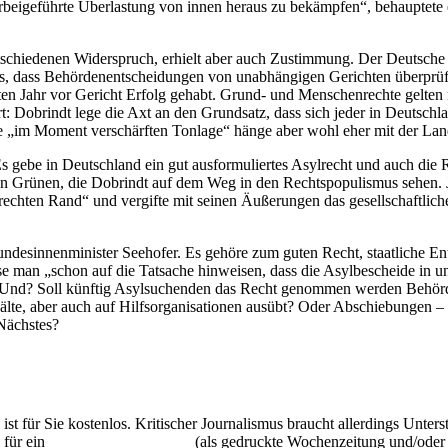
herbeigeführte Überlastung von innen heraus zu bekämpfen“, behauptete
schiedenen Widerspruch, erhielt aber auch Zustimmung. Der Deutsche
aates, dass Behördenentscheidungen von unabhängigen Gerichten überpr
n Jahr vor Gericht Erfolg gehabt. Grund- und Menschenrechte gelten n
Dobrindt lege die Axt an den Grundsatz, dass sich jeder in Deutschlan
ie „im Moment verschärften Tonlage“ hänge aber wohl eher mit der La
s gebe in Deutschland ein gut ausformuliertes Asylrecht und auch di
 Grünen, die Dobrindt auf dem Weg in den Rechtspopulismus sehen. Ja
chten Rand“ und vergifte mit seinen Äußerungen das gesellschaftliche 
 Bundesinnenminister Seehofer. Es gehöre zum guten Recht, staatliche
se man „schon auf die Tatsache hinweisen, dass die Asylbescheide in u
 – Und? Soll künftig Asylsuchenden das Recht genommen werden Behör
wälte, aber auch auf Hilfsorganisationen ausübt? Oder Abschiebungen –
Nächstes?
 ist für Sie kostenlos. Kritischer Journalismus braucht allerdings Unte
 für ein
Abonnement der UZ
(als gedruckte Wochenzeitung und/oder i