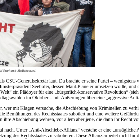
Ulf Stephan/r Mediabase.eu)
s CSU-Generalsekretär laut. Da brachte er seine Partei – wenigstens 
sterpräsident Seehofer, dessen Maut-Pläne er umsetzen wollte, und der A
r „Welt“ ein Plädoyer für eine „bürgerlich-konservative Revolution“ (
andtagswahlen im Oktober – mit Äußerungen über eine „aggressive Anti
r, wer mit Klagen versuche, die Abschiebung von Kriminellen zu verhin
„die Bemühungen des Rechtsstaates sabotiert und eine weitere Gefährdun
hre Abschiebung wehren, vor allem aber jene, die dann ihr Recht vor G
nach. Unter „Anti-Abschiebe-Allianz“ verstehe er eine „unsägliche A
ng des Rechtsstaates zu sabotieren. Diese Allianz arbeitet nicht für d