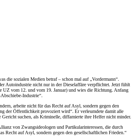
was die sozialen Medien betraf – schon mal auf „Vordermann“.
utoindustrie nicht nur in der Dieselaffäre verpflichtet. Jetzt fühlt
siehe UZ vom 12. und vom 19. Januar) und wies die Richtung. Anfang
-Abschiebe-Industrie“.
dern, arbeite nicht für das Recht auf Asyl, sondern gegen den
g der Öffentlichkeit provoziert wird“. Er verleumdete damit alle
ericht suchen, als Kriminelle, diffamierte ihre Helfer nicht minder.
llianz von Zwangsideologen und Partikularinteressen, die durch
as Recht auf Asyl, sondern gegen den gesellschaftlichen Frieden.“