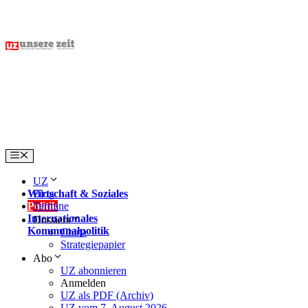
Skip
to
content
Menu
UZ
Wirtschaft & Soziales
Blog
Politik
Termine
Internationales
Dossiers
Kommunalpolitik
China
Strategiepapier
Abo
UZ abonnieren
Anmelden
UZ als PDF (Archiv)
UZ vom 7. August 2026