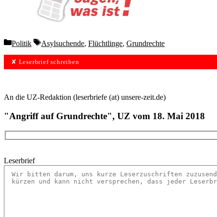
Wochen lang 
Categories
Tags
Politik
Asylsuchende
,
Flüchtlinge
,
Grundrechte
✘ Leserbrief schreiben
An die UZ-Redaktion (leserbriefe (at) unsere-zeit.de)
"Angriff auf Grundrechte", UZ vom 18. Mai 2018
Leserbrief