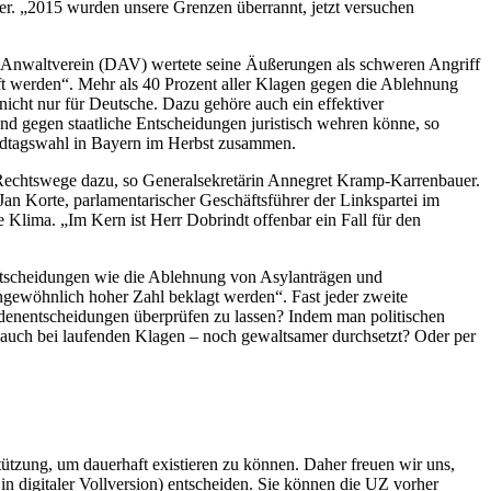
 er. „2015 wurden unsere Grenzen überrannt, jetzt versuchen
 Anwaltverein (DAV) wertete seine Äußerungen als schweren Angriff
üft werden“. Mehr als 40 Prozent aller Klagen gegen die Ablehnung
icht nur für Deutsche. Dazu gehöre auch ein effektiver
d gegen staatliche Entscheidungen juristisch wehren könne, so
ndtagswahl in Bayern im Herbst zusammen.
e Rechtswege dazu, so Generalsekretärin Annegret Kramp-Karrenbauer.
n Korte, parlamentarischer Geschäftsführer der Linkspartei im
Klima. „Im Kern ist Herr Dobrindt offenbar ein Fall für den
 Entscheidungen wie die Ablehnung von Asylanträgen und
ngewöhnlich hoher Zahl beklagt werden“. Fast jeder zweite
denentscheidungen überprüfen zu lassen? Indem man politischen
 auch bei laufenden Klagen – noch gewaltsamer durchsetzt? Oder per
rstützung, um dauerhaft existieren zu können. Daher freuen wir uns,
n digitaler Vollversion) entscheiden. Sie können die UZ vorher
6