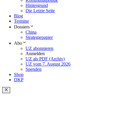
Kommunalpolitik
Hintergrund
Die Letzte Seite
Blog
Termine
Dossiers
China
Strategiepapier
Abo
UZ abonnieren
Anmelden
UZ als PDF (Archiv)
UZ vom 7. August 2026
Spenden
Shop
DKP
Schließen