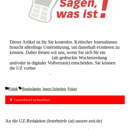
Dieser Artikel ist für Sie kostenlos. Kritischer Journalismus
braucht allerdings Unterstützung, um dauerhaft existieren zu
können. Daher freuen wir uns, wenn Sie sich für ein
Abonnement der UZ
(als gedruckte Wochenzeitung
und/oder in digitaler Vollversion) entscheiden. Sie können
die UZ vorher
6 Wochen lang kostenlos und
unverbindlich testen
.
Categories
Tags
Politik
Bundesländer
,
Innere Sicherheit
,
Polizei
✘ Leserbrief schreiben
An die UZ-Redaktion (leserbriefe (at) unsere-zeit.de)