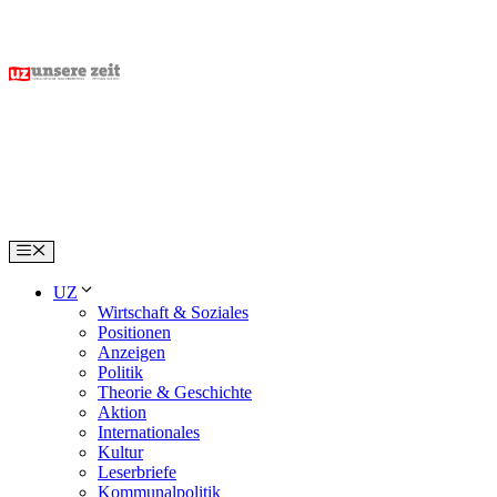
Skip
to
content
Menu
UZ
Wirtschaft & Soziales
Positionen
Anzeigen
Politik
Theorie & Geschichte
Aktion
Internationales
Kultur
Leserbriefe
Kommunalpolitik