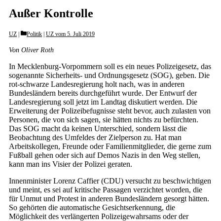
Außer Kontrolle
Categories
UZ
Politik
|
UZ vom 5. Juli 2019
Von Oliver Roth
In Mecklenburg-Vorpommern soll es ein neues Polizeigesetz, das
sogenannte Sicherheits- und Ordnungsgesetz (SOG), geben. Die
rot-schwarze Landesregierung holt nach, was in anderen
Bundesländern bereits durchgeführt wurde. Der Entwurf der
Landesregierung soll jetzt im Landtag diskutiert werden. Die
Erweiterung der Polizeibefugnisse steht bevor, auch zulasten von
Personen, die von sich sagen, sie hätten nichts zu befürchten.
Das SOG macht da keinen Unterschied, sondern lässt die
Beobachtung des Umfeldes der Zielperson zu. Hat man
Arbeitskollegen, Freunde oder Familienmitglieder, die gerne zum
Fußball gehen oder sich auf Demos Nazis in den Weg stellen,
kann man ins Visier der Polizei geraten.
Innenminister Lorenz Caffier (CDU) versucht zu beschwichtigen
und meint, es sei auf kritische Passagen verzichtet worden, die
für Unmut und Protest in anderen Bundesländern gesorgt hätten.
So gehörten die automatische Gesichtserkennung, die
Möglichkeit des verlängerten Polizeigewahrsams oder der