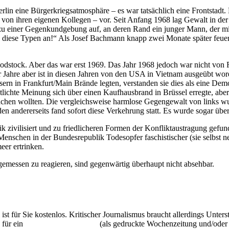
tberlin eine Bürgerkriegsatmosphäre – es war tatsächlich eine Frontsta
t von ihren eigenen Kollegen – vor. Seit Anfang 1968 lag Gewalt in 
 zu einer Gegenkundgebung auf, an deren Rand ein junger Mann, der m
h diese Typen an!“ Als Josef Bachmann knapp zwei Monate später feuert
odstock. Aber das war erst 1969. Das Jahr 1968 jedoch war nicht von 
 Jahre aber ist in diesen Jahren von den USA in Vietnam ausgeübt wor
rn in Frankfurt/Main Brände legten, verstanden sie dies als eine Dem
ntlichte Meinung sich über einen Kaufhausbrand in Brüssel erregte, abe
achen wollten. Die vergleichsweise harmlose Gegengewalt von links wu
n andererseits fand sofort diese Verkehrung statt. Es wurde sogar über
k zivilisiert und zu friedlicheren Formen der Konfliktaustragung gefu
nschen in der Bundesrepublik Todesopfer faschistischer (sie selbst 
eer ertrinken.
messen zu reagieren, sind gegenwärtig überhaupt nicht absehbar.
 ist für Sie kostenlos. Kritischer Journalismus braucht allerdings Unte
 für ein
Abonnement der UZ
(als gedruckte Wochenzeitung und/oder i