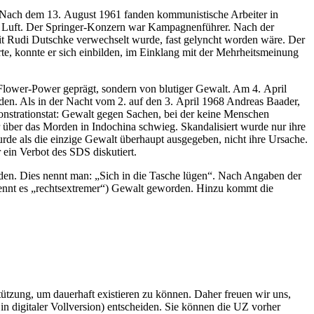
dt. Nach dem 13. August 1961 fanden kommunistische Arbeiter in
der Luft. Der Springer-Konzern war Kampagnenführer. Nach der
it Rudi Dutschke verwechselt wurde, fast gelyncht worden wäre. Der
e, konnte er sich einbilden, im Einklang mit der Mehrheitsmeinung
Flower-Power geprägt, sondern von blutiger Gewalt. Am 4. April
den. Als in der Nacht vom 2. auf den 3. April 1968 Andreas Baader,
onstrationstat: Gewalt gegen Sachen, bei der keine Menschen
r über das Morden in Indochina schwieg. Skandalisiert wurde nur ihre
rde als die einzige Gewalt überhaupt ausgegeben, nicht ihre Ursache.
 ein Verbot des SDS diskutiert.
nden. Dies nennt man: „Sich in die Tasche lügen“. Nach Angaben der
nennt es „rechtsextremer“) Gewalt geworden. Hinzu kommt die
rstützung, um dauerhaft existieren zu können. Daher freuen wir uns,
n digitaler Vollversion) entscheiden. Sie können die UZ vorher
6