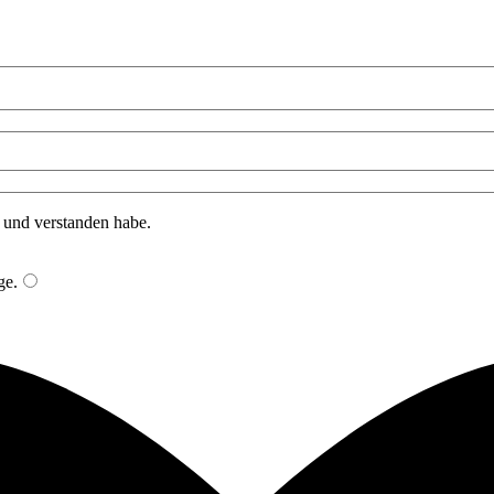
n und verstanden habe.
ge
.