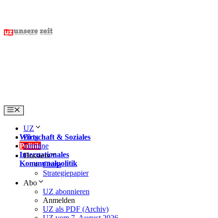
Skip
to
content
Menu
UZ
Wirtschaft & Soziales
Blog
Politik
Termine
Internationales
Dossiers
Kommunalpolitik
China
Strategiepapier
Abo
UZ abonnieren
Anmelden
UZ als PDF (Archiv)
UZ vom 7. August 2026