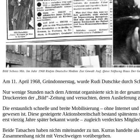
Bild Schoss Mit. Im Jahr 1968 Riefen Deutsche Medien Zur Gewalt Auf. (foto: Stiftung Haus Der Ge
Am 11. April 1968, Gründonnerstag, wurde Rudi Dutschke durch Schü
Nur wenige Stunden nach dem Attentat organisierte sich in der gesa
Druckereien der „Bild“-Zeitung und versuchten, deren Auslieferung 
Die erstaunlich schnelle und breite Mobilisierung – ohne Internet und 
gewesen ist. Diese gesteigerte Aktionsbereitschaft bestand spätesten
erst vierzig Jahre später bekannt wurde – zugleich verdecktes Mitglie
Beide Tatsachen haben nichts miteinander zu tun. Kurras handelte a
Zusammenhang nicht mit Verschweigen vorübergehen.