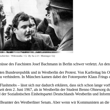
schichte / Wikimedia / Cc By Sa 2.0 / Montage: Uz)
sse des Faschisten Josef Bachmann in Berlin schwer verletzt. An den
mten Bundesrepublik und in Westberlin der Protest. Von Karfreitag bi
zu verhindern. In München kamen dabei der Fotoreporter Klaus Frings
Flashmobs – lässt sich nur dadurch erklären, dass sich schon lange vorh
s seit dem 2. Juni 1967, als in Westberlin der Student Benno Ohnesorg 
d der Sozialistischen Einheitspartei Deutschlands Westberlin und Infor
ls Beamter des Westberliner Senats. Aber wenn wir Kommunisten an die