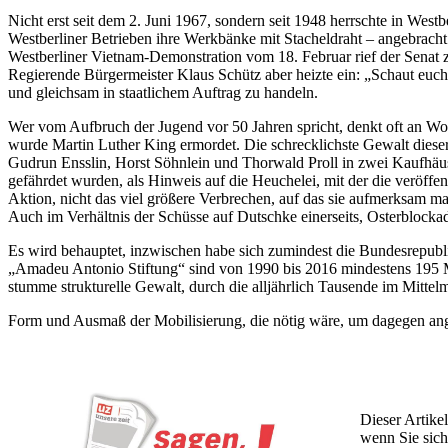
Nicht erst seit dem 2. Juni 1967, sondern seit 1948 herrschte in Wes
Westberliner Betrieben ihre Werkbänke mit Stacheldraht – angebrach
Westberliner Vietnam-Demonstration vom 18. Februar rief der Senat
Regierende Bürgermeister Klaus Schütz aber heizte ein: „Schaut euc
und gleichsam in staatlichem Auftrag zu handeln.
Wer vom Aufbruch der Jugend vor 50 Jahren spricht, denkt oft an Wo
wurde Martin Luther King ermordet. Die schrecklichste Gewalt dieser
Gudrun Ensslin, Horst Söhnlein und Thorwald Proll in zwei Kaufhäuse
gefährdet wurden, als Hinweis auf die Heuchelei, mit der die veröffe
Aktion, nicht das viel größere Verbrechen, auf das sie aufmerksam m
Auch im Verhältnis der Schüsse auf Dutschke einerseits, Osterblockade
Es wird behauptet, inzwischen habe sich zumindest die Bundesrepubli
„Amadeu Antonio Stiftung“ sind von 1990 bis 2016 mindestens 195 Me
stumme strukturelle Gewalt, durch die alljährlich Tausende im Mittelm
Form und Ausmaß der Mobilisierung, die nötig wäre, um dagegen ange
Dieser Artikel
wenn Sie sich