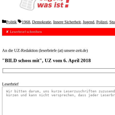
Wochen lang 
Categories
Tags
Politik
1968
,
Demokratie
,
Innere Sicherheit
,
Jugend
,
Polizei
,
Stu
✘ Leserbrief schreiben
An die UZ-Redaktion (leserbriefe (at) unsere-zeit.de)
"BILD schoss mit", UZ vom 6. April 2018
Leserbrief