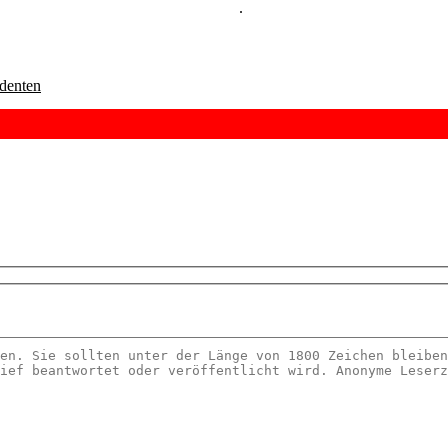
kostenlos und unverbindlich testen
.
denten