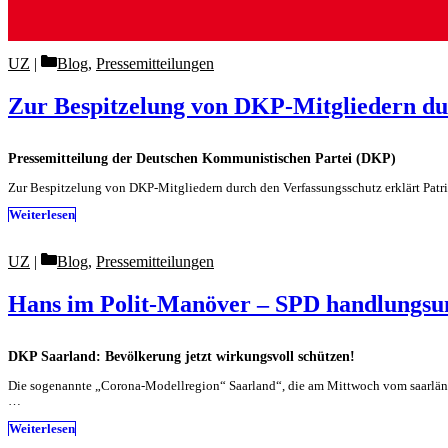
Categories
UZ
Blog
,
Pressemitteilungen
Zur Bespitzelung von DKP-Mitgliedern du
Pressemitteilung der Deutschen Kommunistischen Partei (DKP)
Zur Bespitzelung von DKP-Mitgliedern durch den Verfassungsschutz erklärt Patrik
Weiterlesen
Categories
UZ
Blog
,
Pressemitteilungen
Hans im Polit-Manöver – SPD handlungsun
DKP Saarland: Bevölkerung jetzt wirkungsvoll schützen!
Die sogenannte „Corona-Modellregion“ Saarland“, die am Mittwoch vom saarländi
…
Weiterlesen