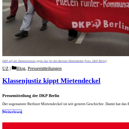
DKP auf der Demonstration gegen Aus für den Berliner Mietendeckel (Foto: DKP Berlin)
Categories
UZ
Blog
,
Pressemitteilungen
Klassenjustiz kippt Mietendeckel
Pressemitteilung der DKP Berlin
Der sogenannte Berliner Mietendeckel ist seit gestern Geschichte. Damit hat das
Weiterlesen