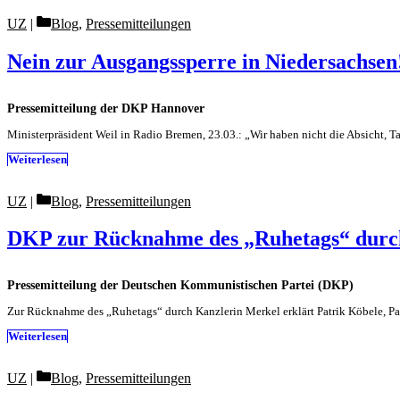
Categories
UZ
Blog
,
Pressemitteilungen
Nein zur Ausgangssperre in Niedersachsen
Pressemitteilung der DKP Hannover
Ministerpräsident Weil in Radio Bremen, 23.03.: „Wir haben nicht die Absicht, 
Weiterlesen
Categories
UZ
Blog
,
Pressemitteilungen
DKP zur Rücknahme des „Ruhetags“ durc
Pressemitteilung der Deutschen Kommunistischen Partei (DKP)
Zur Rücknahme des „Ruhetags“ durch Kanzlerin Merkel erklärt Patrik Köbele, 
Weiterlesen
Categories
UZ
Blog
,
Pressemitteilungen