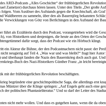
des ARD-Podcasts „Alles Geschichte“ der frühbürgerlichen Revolution
ichael Zametzer) durchaus hören lassen. Unter den Titeln „Der große A
olgen. Vom Auslöser des Aufstands gegen die Knechtschaft, als Graf v
und Waldbeeren zu sammeln, über den als Bauernjörg bekannten Schläc
die Verwicklungen von Götz von Berlichingen in den Aufstand der Bauern
 führt als Erzählerin durch den Podcast, vorangetrieben wird die Ges
), von Historikern und denjenigen, die heute an den Orten der Gesche
htengetümmel dafür sorgt, dass der Podcast wie ein Hörbuch klingt.
tt ein Akteur die Bühne, der den Podcastmachern nicht passt: der Pr
nicht neugierig auf Teil 4. „Was war und was bleibt?“ fragt hier Auto
r!) und überhaupt fanden die Nazis den Bauernkrieg doch auch gut. U
auernkriegs-Buch des Nazi-Historikers Günther Franz „in leicht bereini
k mit der frühbürgerlichen Revolution beschäftigten.
ieg begründete eine geschichtspolitische Saga, die allerdings erst k
Thomas Müntzer über die Klinge springen: „Auf Engels geht auch eine 
ch der politischen Phantasieliteratur.“ Und so darf der Leiter des Sta
 unten nicht mehr wollen. Und dass es gutgehen kann, wenn die da obe