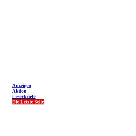
Anzeigen
Aktion
Leserbriefe
Die Letzte Seite