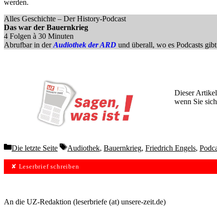
werden.
Alles Geschichte – Der History-Podcast
Das war der Bauernkrieg
4 Folgen à 30 Minuten
Abrufbar in der
Audiothek der ARD
und überall, wo es Podcasts gibt
Dieser Artikel
wenn Sie sich
Wochen lang 
Categories
Tags
Die letzte Seite
Audiothek
,
Bauernkrieg
,
Friedrich Engels
,
Podca
✘ Leserbrief schreiben
An die UZ-Redaktion (leserbriefe (at) unsere-zeit.de)