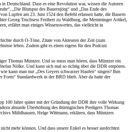
 in Deutschland. Dass es eine Revolution war, wissen die Autoren
ufruhr“, „Die Blutspur des Bauernjörg“ und „Das Ende des
on Lupfen am 23. Juni 1524 den Befehl erlassen hatte, die Bauern
hter Georg Truchsess Freiherr zu Waldburg, die Memminger Artikel,
, erfährt man einiges Wissenswertes, das vielleicht in
chichte durch O-Töne, Zitate von Akteuren der Zeit (zum
hnisse leben. Zudem gibt es einen eigens für den Podcast
ediger Thomas Müntzer. Und so muss man hören, dass Müntzer ein
r Stefan Nölke. Und kann sich mal so richtig über die DDR empören.
nd wie kann man nur „Des Geyers schwarzer Haufen“ singen? Ihm
gter Form“ Standardwerk in der BRD blieb. Aber da hatte der
napp 100 Jahre später mit der Gründung der DDR ihre volle Wirkung
geradezu absurde Überhöhung des thüringischen Predigers Thomas
dtarchivs Mühlhausen, Helge Wittmann, erklären, dass Müntzers
n nicht mehr können. Und dass unsere Enkel es besser ausfechten