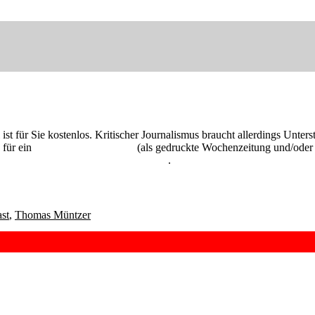
 ist für Sie kostenlos. Kritischer Journalismus braucht allerdings Unte
 für ein
Abonnement der UZ
(als gedruckte Wochenzeitung und/oder i
kostenlos und unverbindlich testen
.
st
,
Thomas Müntzer