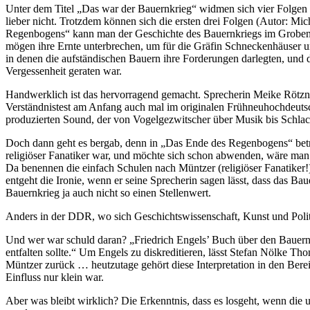
Unter dem Titel „Das war der Bauernkrieg“ widmen sich vier Folgen 
lieber nicht. Trotzdem können sich die ersten drei Folgen (Autor: M
Regenbogens“ kann man der Geschichte des Bauernkriegs im Groben f
mögen ihre Ernte unterbrechen, um für die Gräfin Schneckenhäuser 
in denen die aufständischen Bauern ihre Forderungen darlegten, und 
Vergessenheit geraten war.
Handwerklich ist das hervorragend gemacht. Sprecherin Meike Rötzner
Verständnistest am Anfang auch mal im originalen Frühneuhochdeutsch
produzierten Sound, der von Vogelgezwitscher über Musik bis Schlac
Doch dann geht es bergab, denn in „Das Ende des Regenbogens“ betri
religiöser Fanatiker war, und möchte sich schon abwenden, wäre man 
Da benennen die einfach Schulen nach Müntzer (religiöser Fanatike
entgeht die Ironie, wenn er seine Sprecherin sagen lässt, dass das B
Bauernkrieg ja auch nicht so einen Stellenwert.
Anders in der DDR, wo sich Geschichtswissenschaft, Kunst und Politi
Und wer war schuld daran? „Friedrich Engels’ Buch über den Bauernkr
entfalten sollte.“ Um Engels zu diskreditieren, lässt Stefan Nölke 
Müntzer zurück … heutzutage gehört diese Interpretation in den Berei
Einfluss nur klein war.
Aber was bleibt wirklich? Die Erkenntnis, dass es losgeht, wenn die