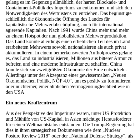
gelang es im Gegenzug allmählich, der harten Blockade- und
Containment-Politik des Imperiums zu entkommen und sich den
Notwendigkeiten des Wettrüstens zu entziehen. Das begünstigte
schließlich die ökonomische Öffnung des Landes für
kapitalistische Mehrwertabschöpfung, auch für international
agierende Kapitalien. Nach 1991 wurde China mehr und mehr
zu einem Hotspot der nun globalisierten Mehrwertproduktion.
Das Land konnte allerdings einen erheblichen Teil des im Land
erarbeiteten Mehrwerts sowohl nationalisieren als auch privat
akkumulieren. In einem bemerkenswerten Aufholprozess gelang
es, das Land zu industrialisieren, Millionen aus bitterer Armut zu
befreien und eine moderne Infrastruktur zu schaffen. China
konnte sich zur zweitgrößten Ökonomie der Erde entwickeln.
Allerdings unter der Akzeptanz einer gewissermaßen „Neuen
Ökonomischen Politik, NÖP 4.0“, um es positiv zu formulieren,
oder nüchterner, einer ähnlichen Vermögens­ungleichheit wie in
den USA.
Ein neues Kraftzentrum
Aus der Perspektive des Imperiums waren, unter US-Protektion
und Mithilfe von US-Kapital, in Asien mächtige Herausforderer
für seinen Weltmachtstatus entstanden. Die Trump-Regierung hat
dies in ihren strategischen Dokumenten wie dem „Nuclear
Posture Review 2018“ oder der „National Defense Strategy“, als