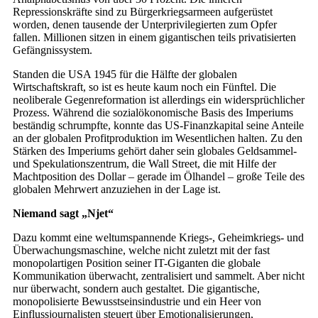
Repressionskräfte sind zu Bürgerkriegsarmeen aufgerüstet
worden, denen tausende der Unterprivilegierten zum Opfer
fallen. Millionen sitzen in einem gigantischen teils privatisierten
Gefängnissystem.
Standen die USA 1945 für die Hälfte der globalen
Wirtschaftskraft, so ist es heute kaum noch ein Fünftel. Die
neoliberale Gegenreformation ist allerdings ein widersprüchlicher
Prozess. Während die sozialökonomische Basis des Imperiums
beständig schrumpfte, konnte das US-Finanzkapital seine Anteile
an der globalen Profitproduktion im Wesentlichen halten. Zu den
Stärken des Imperiums gehört daher sein globales Geldsammel-
und Spekulationszentrum, die Wall Street, die mit Hilfe der
Machtposition des Dollar – gerade im Ölhandel – große Teile des
globalen Mehrwert anzuziehen in der Lage ist.
Niemand sagt „Njet“
Dazu kommt eine weltumspannende Kriegs-, Geheimkriegs- und
Überwachungsmaschine, welche nicht zuletzt mit der fast
monopolartigen Position seiner IT-Giganten die globale
Kommunikation überwacht, zentralisiert und sammelt. Aber nicht
nur überwacht, sondern auch gestaltet. Die gigantische,
monopolisierte Bewusstseinsindustrie und ein Heer von
Einflussjournalisten steuert über Emotionalisierungen,