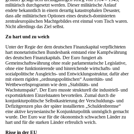
militärisch durchgesetzt werden. Dieser militärische Anlauf
endete bekanntlich in einem derartig katastrophalen Desaster,
dass alle militärischen Optionen eines deutsch-dominierten
zentraleuropäischen Machtgebildes erst einmal vom Tisch waren.
Nicht allerdings das Ziel selbst.
Zu hart und zu weich
Unter der Regie der dem deutschen Finanzkapital verpflichteten
hart monetaristischen Bundesbank entstand eine Kampfwährung
des deutschen Finanzkapitals. Der Euro fungiert als
Gemeinschaftswährung ohne reale parlamentarische Legislative,
ohne eine funktionierende und hinreichende wirtschafts- und
sozialpolitische Ausgleichs- und Entwicklungsstruktur, dafür aber
mit einem rigiden „ordnungspolitischen“ Austeritäts- und
Wettbewerbs­programm wie dem „Stabilitäts- und
Wachstumspakt“. Der Euro musste strukturell die industriell- und
exportstärksten Einzelstaaten bevorteilen. Zumal durch die
konjunkturpolitische Selbstkastrierung der Verschuldungs- und
Defizitgrenzen plus der später in­stallierten „Schuldenbremse“
eine aktive keynesianische Konjunkturpolitik unmöglich gemacht
wurde. Der Euro war für die ökonomisch schwachen Länder zu
hart und für die starken Länder erfreulich weich.
Risse in der EU