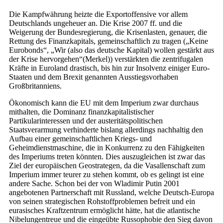
Die Kampfwährung heizte die Export­offensive vor allem
Deutschlands ungeheuer an. Die Krise 2007 ff. und die
Weigerung der Bundesregierung, die Krisenlasten, genauer, die
Rettung des Finanzkapitals, gemeinschaftlich zu tragen („Keine
Eurobonds“, „Wir (also das deutsche Kapital) wollen gestärkt aus
der Krise hervorgehen“(Merkel)) verstärkten die zentrifugalen
Kräfte in Euroland drastisch, bis hin zur Insolvenz einiger Euro-
Staaten und dem Brexit genannten Ausstiegsvorhaben
Großbritanniens.
Ökonomisch kann die EU mit dem Imperium zwar durchaus
mithalten, die Dominanz finanzkapitalistischer
Partikularinteressen und der austeritätspolitischen
Staatsverarmung verhinderte bislang allerdings nachhaltig den
Aufbau einer gemeinschaftlichen Kriegs- und
Geheimdienstmaschine, die in Konkurrenz zu den Fähigkeiten
des Imperiums treten könnten. Dies auszugleichen ist zwar das
Ziel der europäischen Geostrategen, da die Vasallenschaft zum
Imperium immer teurer zu stehen kommt, ob es gelingt ist eine
andere Sache. Schon bei der von Wladimir Putin 2001
angebotenen Partnerschaft mit Russland, welche Deutsch-Europa
von seinen strategischen Rohstoffproblemen befreit und ein
eurasisches Kraftzentrum ermöglicht hätte, hat die atlantische
Nibelungentreue und die eingeübte Russophobie den Sieg davon