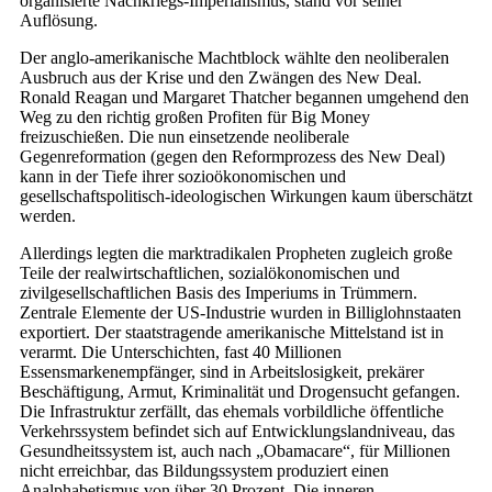
organisierte Nachkriegs-Imperialismus, stand vor seiner
Auflösung.
Der anglo-amerikanische Machtblock wählte den neoliberalen
Ausbruch aus der Krise und den Zwängen des New Deal.
Ronald Reagan und Margaret Thatcher begannen umgehend den
Weg zu den richtig großen Profiten für Big Money
freizuschießen. Die nun einsetzende neoliberale
Gegenreformation (gegen den Reformprozess des New Deal)
kann in der Tiefe ihrer sozioökonomischen und
gesellschaftspolitisch-ideologischen Wirkungen kaum überschätzt
werden.
Allerdings legten die marktradikalen Propheten zugleich große
Teile der realwirtschaftlichen, sozialökonomischen und
zivilgesellschaftlichen Basis des Imperiums in Trümmern.
Zentrale Elemente der US-Industrie wurden in Billiglohnstaaten
exportiert. Der staatstragende amerikanische Mittelstand ist in
verarmt. Die Unterschichten, fast 40 Millionen
Essensmarkenempfänger, sind in Arbeitslosigkeit, prekärer
Beschäftigung, Armut, Kriminalität und Drogensucht gefangen.
Die Infrastruktur zerfällt, das ehemals vorbildliche öffentliche
Verkehrssystem befindet sich auf Entwicklungslandniveau, das
Gesundheitssystem ist, auch nach „Obamacare“, für Millionen
nicht erreichbar, das Bildungssystem produziert einen
Analphabetismus von über 30 Prozent. Die inneren