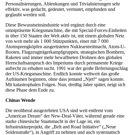
Personalisierungen, Ablenkungen und Trivialisierungen sehr
effektiv, was gedacht, gedeutet, vermutet, empfunden und
geglaubt werden soll.
Diese Bewusstseinsindustrie wird ergänzt durch eine
omnipräsente Kriegsmaschine, die mit Special-Forces-Einheiten
in über 150 Staaten der Welt aktiv ist, mit einem globalen Netz
von weit mehr als 1 000 Stützpunkten, einer mit 7 000
Atomsprengköpfen ausgerüsteten Nuklearstreitmacht, Atom-U-
Booten, Flugzeugträgerkampfgruppen, strategischen Bombern,
Raketen und immer mehr bewaffneten Drohnen den globalen
Herrschaftsanspruch des Imperiums durch permanente Kriege
aufrecht zu erhalten sucht. 1991 war der große Befreiungsschlag
der US-Kriegsmaschine. Endlich konnte weltweit das große
Aufräumen beginnen, ohne dass jemand „Njet!“ sagen konnte.
Mit katastrophalen Folgen. Nun, dreißig Jahre später, neigt sich
diese Phase dem Ende zu.
Chinas Wende
Die neoliberal ausgezehrten USA sind weit entfernt vom
„American Dream“ der New-Deal-Väter, während gerade eine
starke chinesische Staatsmacht in der Lage ist, ein
Infrastrukturprojekt, die „Belt and Road Initiative“ („Neue
Seidenstraße“), in Angriff zu nehmen und auch systematisch