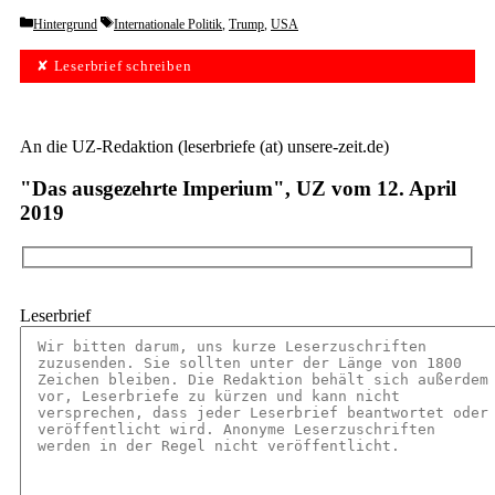
Categories
Tags
Hintergrund
Internationale Politik
,
Trump
,
USA
✘ Leserbrief schreiben
An die UZ-Redaktion (leserbriefe (at) unsere-zeit.de)
"Das ausgezehrte Imperium", UZ vom 12. April
2019
Leserbrief