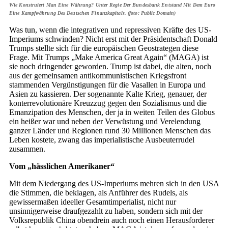
Wie Konstruiert Man Eine Währung? Unter Regie Der Bundesbank Entstand Mit Dem Euro
Eine Kampfwährung Des Deutschen Finanzkapitals. (foto: Public Domain)
Was tun, wenn die integrativen und repressiven Kräfte des US-
Imperiums schwinden? Nicht erst mit der Präsidentschaft Donald
Trumps stellte sich für die europäischen Geostrategen diese
Frage. Mit Trumps „Make America Great Again“ (MAGA) ist
sie noch dringender geworden. Trump ist dabei, die alten, noch
aus der gemeinsamen antikommunistischen Kriegsfront
stammenden Vergünstigungen für die Vasallen in Europa und
Asien zu kassieren. Der sogenannte Kalte Krieg, genauer, der
konterrevolutionäre Kreuzzug gegen den Sozialismus und die
Emanzipation des Menschen, der ja in weiten Teilen des Globus
ein heißer war und neben der Verwüstung und Verelendung
ganzer Länder und Regionen rund 30 Millionen Menschen das
Leben kostete, zwang das imperialistische Ausbeuterrudel
zusammen.
Vom „hässlichen Amerikaner“
Mit dem Niedergang des US-Imperiums mehren sich in den USA
die Stimmen, die beklagen, als Anführer des Rudels, als
gewissermaßen ideeller Gesamtimperialist, nicht nur
unsinnigerweise draufgezahlt zu haben, sondern sich mit der
Volksrepublik China obendrein auch noch einen Herausforderer