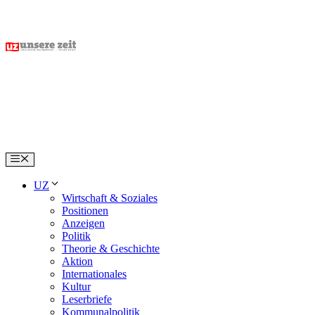
Skip
to
content
Menu
UZ
Wirtschaft & Soziales
Positionen
Anzeigen
Politik
Theorie & Geschichte
Aktion
Internationales
Kultur
Leserbriefe
Kommunalpolitik