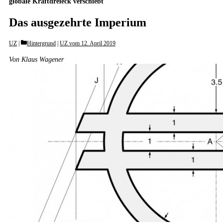
globale Kraftdreieck verschiebt
Das ausgezehrte Imperium
Categories
UZ
Hintergrund
|
UZ vom 12. April 2019
Von Klaus Wagener