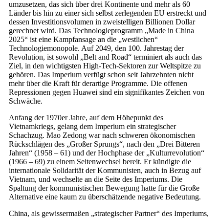
umzusetzen, das sich über drei Kontinente und mehr als 60
Länder bis hin zu einer sich selbst zerlegenden EU erstreckt und
dessen Investitionsvolumen in zweistelligen Billionen Dollar
gerechnet wird. Das Technologieprogramm „Made in China
2025“ ist eine Kampfansage an die „westlichen“
Technologiemonopole. Auf 2049, den 100. Jahrestag der
Revolution, ist sowohl „Belt and Road“ terminiert als auch das
Ziel, in den wichtigsten High-Tech-Sektoren zur Weltspitze zu
gehören. Das Imperium verfügt schon seit Jahrzehnten nicht
mehr über die Kraft für derartige Programme. Die offenen
Repressionen gegen Huawei sind ein signifikantes Zeichen von
Schwäche.
Anfang der 1970er Jahre, auf dem Höhepunkt des
Vietnamkriegs, gelang dem Imperium ein strategischer
Schachzug. Mao Zedong war nach schweren ökonomischen
Rückschlägen des „Großer Sprungs“, nach den „Drei Bitteren
Jahren“ (1958 – 61) und der Hochphase der „Kulturrevolution“
(1966 – 69) zu einem Seitenwechsel bereit. Er kündigte die
internationale Solidarität der Kommunisten, auch in Bezug auf
Vietnam, und wechselte an die Seite des Imperiums. Die
Spaltung der kommunistischen Bewegung hatte für die Große
Alternative eine kaum zu überschätzende negative Bedeutung.
China, als gewissermaßen „strategischer Partner“ des Imperiums,