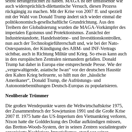
selbst herangezüchtet zu haben. MAGA ist der umfassende wie
auch widersprüchlich-dilettantische Versuch, diesen Prozess
rückgängig zu machen. Mit der Krise von 2007 ff. und speziell
mit der Wahl von Donald Trump ändert sich wieder einmal die
politökonomisch-gesellschaftliche Grundrichtung. Aus den
Treibern der Globalisierung wurden die MAGA-Vorkämpfer des
imperialen Egoismus und Protektionismus. Zunächst der
Industriestandorte, Handelsströme– und Investitionskontrollen,
nun auch der Technologieführerschaft und, wie bei der Nato-
Ostexpansion, der Kündigung des ABM- und INF-Vertrags
sichtbar, auch in Richtung Militär und Krieg. So etwas kann auch
in den europäischen Zentralen niemandem gefallen. Donald
Trump hat daher in Europa eine entsprechende Presse. Wie der
„vergewaltigende, asiatische Iwan“ vor der deutschen Haustür
den Kalten Krieg befeuerte, so hilft nun der „hässliche
Amerikaner“, Donald Trump, die Aufrüstungs- und
Autonomiebemühungen Deutsch-Europas zu popularisieren.
Neoliberale Trümmer
Die großen Wendepunkte waren die Weltwirtschaftskrise 1975,
der Zusammenbruch der Sowjetunion 1991 und die Große Krise
2007 ff. 1975 hatte das US-Imperium den Vietnamkrieg verloren,
Nixon hatte die Golddeckung des Dollar aufkündigen müssen,
das Bretton-Woods-System, der in seinen Zentren sozialintegrativ