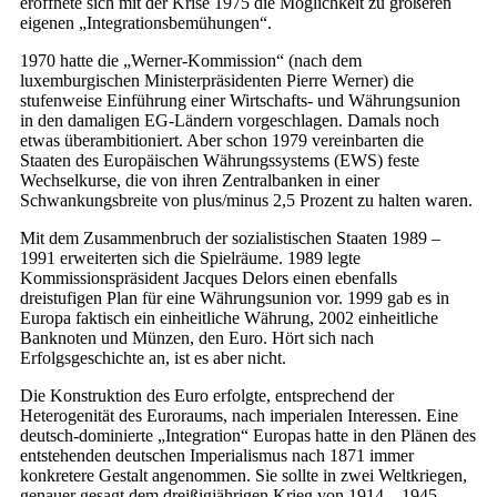
eröffnete sich mit der Krise 1975 die Möglichkeit zu größeren
eigenen „Integrationsbemühungen“.
1970 hatte die „Werner-Kommission“ (nach dem
luxemburgischen Ministerpräsidenten Pierre Werner) die
stufenweise Einführung einer Wirtschafts- und Währungsunion
in den damaligen EG-Ländern vorgeschlagen. Damals noch
etwas überambitioniert. Aber schon 1979 vereinbarten die
Staaten des Europäischen Währungssystems (EWS) feste
Wechselkurse, die von ihren Zentralbanken in einer
Schwankungsbreite von plus/minus 2,5 Prozent zu halten waren.
Mit dem Zusammenbruch der sozialistischen Staaten 1989 –
1991 erweiterten sich die Spielräume. 1989 legte
Kommissionspräsident Jacques Delors einen ebenfalls
dreistufigen Plan für eine Währungsunion vor. 1999 gab es in
Europa faktisch ein einheitliche Währung, 2002 einheitliche
Banknoten und Münzen, den Euro. Hört sich nach
Erfolgsgeschichte an, ist es aber nicht.
Die Konstruktion des Euro erfolgte, entsprechend der
Heterogenität des Euroraums, nach imperialen Interessen. Eine
deutsch-dominierte „Integration“ Europas hatte in den Plänen des
entstehenden deutschen Imperialismus nach 1871 immer
konkretere Gestalt angenommen. Sie sollte in zwei Weltkriegen,
genauer gesagt dem dreißigjährigen Krieg von 1914 – 1945,