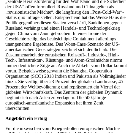
„zentrale Herausforderung für den Wohlstand und die Sicherheit
der USA“ offen formuliert. Russland und China gelten als
„revisionistische Mächte“, die langfristig den „Post-Cold-War“-
Status-quo infrage stellen. Entsprechend hat das Weiße Haus die
Politik gegenüber diesen Staaten verschärft, Sanktionen gegen
Russland verhängt und einen Handels- und Technologiekrieg
gegen China vom Zaun gebrochen. In einer Ironie der
Geschichte zeitigt das beabsichtigte Containment allerdings
unangenehme Ergebnisse. Das Worst-Case-Szenario der US-
amerikanischen Geostrategen zeichnet sich deutlich ab: Die
Zusammenarbeit der eurasischen Rohstoff-, Industrie-, High-
Tech-, Infrastruktur-, Rüstungs- und Atom-Großmächte nimmt
immer deutlichere Züge an. Auch die Abkehr vom Dollar kommt
voran. Beispielsweise gewann die Shanghai Cooperation
Organisation (SCO) 2018 Indien und Pakistan als Vollmitglieder
hinzu. Sie verfügt über 23 Prozent der globalen Landmasse, 45
Prozent der Weltbevölkerung und repräsentiert ein Viertel der
globalen Wirtschaftskraft. Das Zentrum der globalen Dynamik
beginnt sich nach Asien zu verlagern. Die 500-jährige
europäisch-amerikanische Expansion hat ihren Zenit
überschritten.
Angeblich ein Erfolg
Für die inzwischen vom Krieg erholten europäischen Mächte