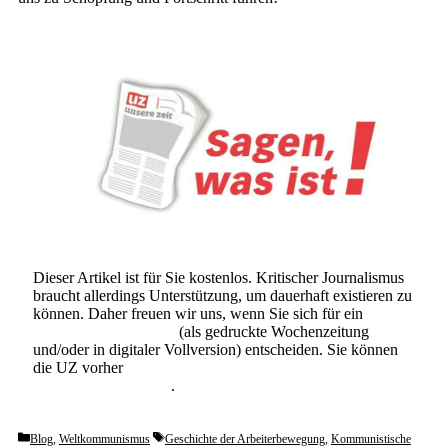
Dieser Artikel ist für Sie kostenlos. Kritischer Journalismus
braucht allerdings Unterstützung, um dauerhaft existieren zu
können. Daher freuen wir uns, wenn Sie sich für ein
Abonnement der UZ
(als gedruckte Wochenzeitung
und/oder in digitaler Vollversion) entscheiden. Sie können
die UZ vorher
6 Wochen lang kostenlos und
unverbindlich testen
.
Categories
Tags
Blog
,
Weltkommunismus
Geschichte der Arbeiterbewegung
,
Kommunistische