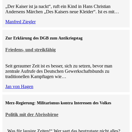
„Der Kaiser ist ja nackt“, ruft ein Kind in Hans Christian
Andersens Märchen „Des Kaisers neue Kleider“. Ist es mit…
Manfred Ziegler
Zur Erklärung des DGB zum Antikriegstag
Friedens- und streikfähig
Seit geraumer Zeit ist es besser, sich zu setzen, bevor man
zentrale Aufrufe des Deutschen Gewerkschaftsbunds zu
traditionellen Kampftagen wie…
Jan von Hagen
Merz-Regierung: Militarismus kontra Inte­ressen des Volkes
Politik mit der Abrissbirne
„Was für lausige Zeiten!“ Wer sagt das heutzutage nicht alles?