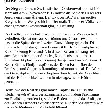
(KPRF), folgendes:
Der Sieg der Großen Sozialistischen Oktoberrevolution ist 105
Jahre alt! Am 7. November 1917 läutete die Salve des Kreuzers
Aurora eine neue Ära ein. Der Oktober 1917 war ein großes
Ereignis in der Weltgeschichte. Der uralte Traum der Völker von
einer gerechten Gesellschaft ging in Erfüllung.
Der Große Oktober hat unserem Land zu einer Wiedergeburt
verholfen. Sie hat uns vor Zerstörung und Chaos bewahrt und
uns an die Spitze der weltweiten Entwicklung gebracht. Die
historischen Leistungen von Lenins GOELRO („Staatsplan zur
Elektrifizierung Russlands“, in diesem Zusammenhang steht
auch Lenins berühmter Spruch: „Kommunismus – das ist
Sowjetmacht plus Elektrifizierung des ganzen Landes“, Anm. d.
Red.), Stalins Fünfjahresplänen, der Roten Fahne über dem
Reichstag und Gagarins Raumflug sind monumental. Die Werte
der Gerechtigkeit und der schöpferischen Arbeit, der Gleichheit
und der Brüderlichkeit wurden in nie dagewesene Höhen
gehoben.
Heute, wo der Rost des grausamen Kapitalismus Russland
wieder „erwürgt“ und der Zusammenstoß mit dem Faschismus
zur Realität geworden ist, sind die Bedeutung und das Anliegen
des Großen Oktobers aktueller denn je. Nur der Sozialismus wird
uns zu Schöpfung und Fortschritt führen!