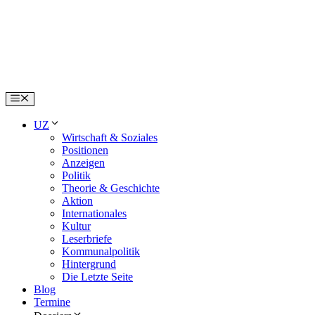
Skip
to
content
Menu
UZ
Wirtschaft & Soziales
Positionen
Anzeigen
Politik
Theorie & Geschichte
Aktion
Internationales
Kultur
Leserbriefe
Kommunalpolitik
Hintergrund
Die Letzte Seite
Blog
Termine