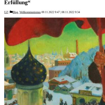
Erfüllung“
Categories
UZ
Blog
,
Weltkommunismus
09.11.2022 9:47
08.11.2022 9:34