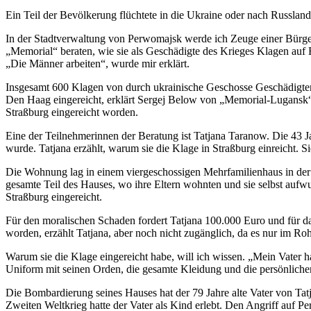
Ein Teil der Bevölkerung flüchtete in die Ukraine oder nach Russlan
In der Stadtverwaltung von Perwomajsk werde ich Zeuge einer Bürge
„Memorial“ beraten, wie sie als Geschädigte des Krieges Klagen au
„Die Männer arbeiten“, wurde mir erklärt.
Insgesamt 600 Klagen von durch ukrainische Geschosse Geschädigten
Den Haag eingereicht, erklärt Sergej Below von „Memorial-Lugansk
Straßburg eingereicht worden.
Eine der Teilnehmerinnen der Beratung ist Tatjana Taranow. Die 43 Ja
wurde. Tatjana erzählt, warum sie die Klage in Straßburg einreicht.
Die Wohnung lag in einem viergeschossigen Mehrfamilienhaus in der 
gesamte Teil des Hauses, wo ihre Eltern wohnten und sie selbst auf
Straßburg eingereicht.
Für den moralischen Schaden fordert Tatjana 100.000 Euro und für da
worden, erzählt Tatjana, aber noch nicht zugänglich, da es nur im 
Warum sie die Klage eingereicht habe, will ich wissen. „Mein Vater ha
Uniform mit seinen Orden, die gesamte Kleidung und die persönliche
Die Bombardierung seines Hauses hat der 79 Jahre alte Vater von T
Zweiten Weltkrieg hatte der Vater als Kind erlebt. Den Angriff auf P