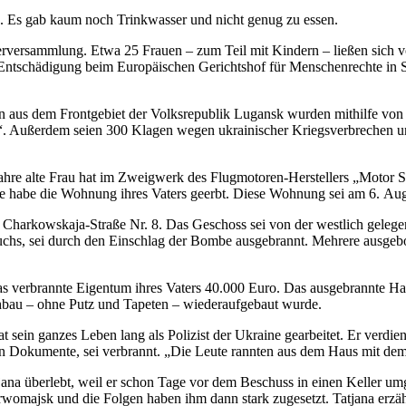
d. Es gab kaum noch Trinkwasser und nicht genug zu essen.
rversammlung. Etwa 25 Frauen – zum Teil mit Kindern – ließen sich v
f Entschädigung beim Europäischen Gerichtshof für Menschenrechte i
 aus dem Frontgebiet der Volksrepublik Lugansk wurden mithilfe von 
“. Außerdem seien 300 Klagen wegen ukrainischer Kriegsverbrechen u
hre alte Frau hat im Zweigwerk des Flugmotoren-Herstellers „Motor Sit
 Sie habe die Wohnung ihres Vaters geerbt. Diese Wohnung sei am 6. A
Charkowskaja-Straße Nr. 8. Das Geschoss sei von der westlich gelegene
wuchs, sei durch den Einschlag der Bombe ausgebrannt. Mehrere ausge
s verbrannte Eigentum ihres Vaters 40.000 Euro. Das ausgebrannte Hau
Rohbau – ohne Putz und Tapeten – wiederaufgebaut wurde.
t sein ganzes Leben lang als Polizist der Ukraine gearbeitet. Er verdi
n Dokumente, sei verbrannt. „Die Leute rannten aus dem Haus mit dem,
atjana überlebt, weil er schon Tage vor dem Beschuss in einen Kelle
erwomajsk und die Folgen haben ihm dann stark zugesetzt. Tatjana erzäh