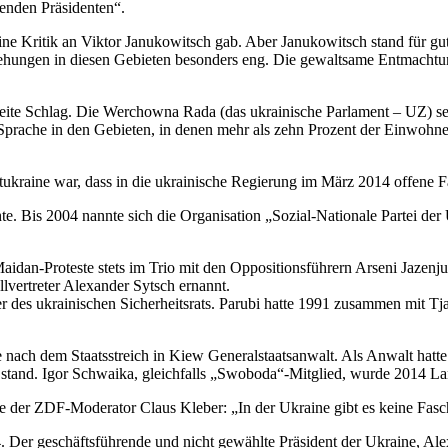
enden Präsidenten“.
r keine Kritik an Viktor Janukowitsch gab. Aber Janukowitsch stand für
ziehungen in diesen Gebieten besonders eng. Die gewaltsame Entmach
eite Schlag. Die Werchowna Rada (das ukrainische Parlament – UZ) set
Sprache in den Gebieten, in denen mehr als zehn Prozent der Einwohner
t­ukraine war, dass in die ukrainische Regierung im März 2014 offene F
e. Bis 2004 nannte sich die Organisation „Sozial-Nationale Partei d
an-Proteste stets im Trio mit den Oppositionsführern Arseni Jazenjuk 
lvertreter Alexander Sytsch ernannt.
 des ukrainischen Sicherheitsrats. Parubi hatte 1991 zusammen mit Tj
ch dem Staatsstreich in Kiew Generalstaatsanwalt. Als Anwalt hatte er
 stand. Igor Schwaika, gleichfalls „Swoboda“-Mitglied, wurde 2014 Lan
der ZDF-Moderator Claus Kleber: „In der Ukraine gibt es keine Faschis
. Der geschäftsführende und nicht gewählte Präsident der Ukraine, Ale