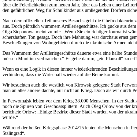
über die Feierlichkeiten zum neuen Jahr, über das Leben einer Lehrer
den gefährlichen Weg für Schulkinder aus umliegenden Dörfern siche
Nach dem offiziellen Teil unseres Besuchs geht die Chefredakteurin 
aus. Doch plötzlich wummern Artilleriegeschütze. Ich gucke aus dem
Olga Stepanowa meint zu mir: „Wenn Sie ein richtiger Journalist wä
scherzhaften Ton gesagt. Doch ihre Mahnung war durchaus ernst gemei
Beschießungen von Wohngebieten durch die ukrainische Armee nicht
Das Wummern der Artilleriegeschütze dauerte etwa eine halbe Stund
müssen Munition verbrauchen.“ Es gehe darum, „ein Plansoll“ zu erfü
Wenn es eine Logik in diesen immer wiederkehrenden Beschießungen
verhindern, dass die Wirtschaft wieder auf die Beine kommt.
Wir besuchten auch die westlich von Kirowsk gelegene Stadt Perwoma
man an alles andere dachte, nur nicht an Krieg. Doch als wir durch 
In Perwomajsk lebten vor dem Krieg 38.000 Menschen. In der Stadt gi
noch die Spuren von Geschosssplittern. Auch Oleg Orlow von der kr
berichtete Orlow: „Einige Bezirke dieser Stadt wurden von der ukrainis
wurde.“
Während der heißen Kriegsphase 2014/15 lebten die Menschen in Per
Stalingrad“.