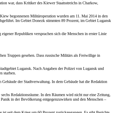
ion war, dass Kritiker des Kiewer Staatsstreichs in Charkow,
on Kiew begonnenen Militäroperation wurden am 11. Mai 2014 in den
rchgeführt. Im Gebiet Donezk stimmten 89 Prozent, im Gebiet Lugansk
igener Republiken versprachen sich die Menschen in erster Linie
en Truppen gesehen. Dass russische Militärs als Freiwillige in
m Stadtgebiet Lugansk. Nach Angaben der Polizei von Lugansk und
n starben.
nem Gebäude der Stadtverwaltung. In dem Gebäude hat die Redaktion
die sechs Redaktionsräume. In den Räumen wird nicht nur eine Zeitung,
, um Panik in der Bevölkerung entgegenzuwirken und den Menschen –
e ist seit dem Krieg um 60 Prozent zurückgegangen. Es gibt Berichte