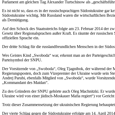
Parlament am gleichen Tag Alexander Turtschinow als „geschäftsführ
Es ist nicht so, dass es in der russischsprachigen Südostukraine ga
Südostukraine wichtig. Mit Russland waren die wirtschaftlichen Be
als Demütigung.
Auf den Schock des Staatsstreichs folgte am 23. Februar 2014 der zw
Gesetz über Regionalsprachen außer Kraft. Es räumte der russischen 
offiziellen Sprache ein.
Der dritte Schlag für die russlandfreundlichen Menschen in der Südos
Wes Geistes Kind „Swoboda“ war, erkennt man an der Parteigeschicht
Parteisymbol der SNPU.
Der Vorsitzende von „Swoboda“, Oleg Tjagnibok, der während der Maid
Regierungsposten, doch zum Vizepremier der Ukraine wurde sein Stel
Andrej Parubi, ebenfalls Mitglied von „Swoboda“, wurde Vorsitzender
„Kommandant des Maidan“.
Zu den Gründern der SNPU gehörte auch Oleg Machnitzki. Er wurde na
Ukraine wird von einer jüdisch-Moskauer Mafia regiert“) vor Gericht
Trotz dieser Zusammensetzung der ukrainischen Regierung behauptete 
Der vierte Schlag gegen die Südostukraine erfolgte am 14. April 2014