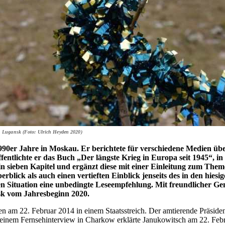
n Lugansk (Foto: Ulrich Heyden 2020)
1990er Jahre in Moskau. Er berichtete für verschiedene Medien übe
fentlichte er das Buch „Der längste Krieg in Europa seit 1945“, i
h in sieben Kapitel und ergänzt diese mit einer Einleitung zum T
lick als auch einen vertieften Einblick jenseits des in den hiesi
len Situation eine unbedingte Leseempfehlung. Mit freundlicher G
nsk vom Jahresbeginn 2020.
 am 22. Februar 2014 in einem Staatsstreich. Der amtierende Präside
einem Fernsehinterview in Charkow erklärte Janukowitsch am 22. Febru