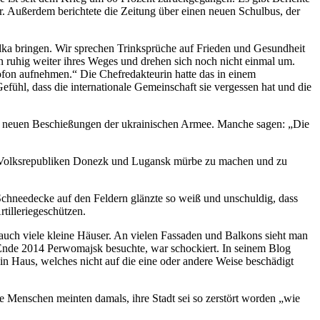
er. Außerdem berichtete die Zeitung über einen neuen Schulbus, der
odka bringen. Wir sprechen Trinksprüche auf Frieden und Gesundheit
 ruhig weiter ihres Weges und drehen sich noch nicht einmal um.
ofon aufnehmen.“ Die Chefredakteurin hatte das in einem
ühl, dass die internationale Gemeinschaft sie vergessen hat und die
er neuen Beschießungen der ukrainischen Armee. Manche sagen: „Die
er Volksrepubliken Donezk und Lugansk mürbe zu machen und zu
Schneedecke auf den Feldern glänzte so weiß und unschuldig, dass
tilleriegeschützen.
 auch viele kleine Häuser. An vielen Fassaden und Balkons sieht man
Ende 2014 Perwomajsk besuchte, war schockiert. In seinem Blog
 kein Haus, welches nicht auf die eine oder andere Weise beschädigt
Menschen meinten damals, ihre Stadt sei so zerstört worden „wie