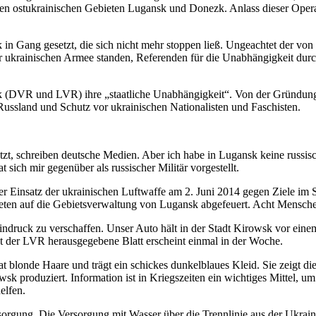
den ostukrainischen Gebieten Lugansk und Donezk. Anlass dieser Operat
k in Gang gesetzt, die sich nicht mehr stoppen ließ. Ungeachtet der v
er ukrainischen Armee standen, Referenden für die Unabhängigkeit du
(DVR und LVR) ihre „staatliche Unabhängigkeit“. Von der Gründung e
ussland und Schutz vor ukrainischen Nationalisten und Faschisten.
t, schreiben deutsche Medien. Aber ich habe in Lugansk keine russisch
 sich mir gegenüber als russischer Militär vorgestellt.
er Einsatz der ukrainischen Luftwaffe am 2. Juni 2014 gegen Ziele i
en auf die Gebietsverwaltung von Lugansk abgefeuert. Acht Mensche
Eindruck zu verschaffen. Unser Auto hält in der Stadt Kirowsk vor ei
at der LVR herausgegebene Blatt erscheint einmal in der Woche.
at blonde Haare und trägt ein schickes dunkelblaues Kleid. Sie zeigt 
wsk produziert. Information ist in Kriegszeiten ein wichtiges Mittel
elfen.
orgung. Die Versorgung mit Wasser über die Trennlinie aus der Ukrain