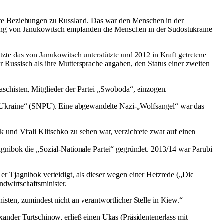
 gute Beziehungen zu Russland. Das war den Menschen in der
tung von Janukowitsch empfanden die Menschen in der Südostukraine
zte das von Janukowitsch unterstützte und 2012 in Kraft getretene
 Russisch als ihre Muttersprache angaben, den Status einer zweiten
aschisten, Mitglieder der Partei „Swoboda“, einzogen.
er Ukraine“ (SNPU). Eine abgewandelte Nazi-„Wolfsangel“ war das
und Vitali Klitschko zu sehen war, verzichtete zwar auf einen
agnibok die „Sozial-Nationale Partei“ gegründet. 2013/14 war Parubi
 Tjagnibok verteidigt, als dieser wegen einer Hetzrede („Die
dwirtschaftsminister.
ten, zumindest nicht an verantwortlicher Stelle in Kiew.“
xander Turtschinow, erließ einen Ukas (Präsidentenerlass mit