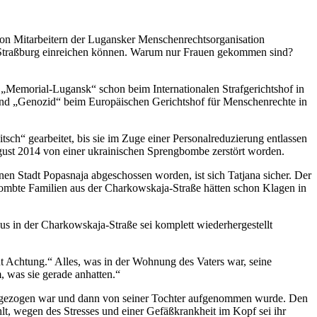
on Mitarbeitern der Lugansker Menschenrechtsorganisation
n Straßburg einreichen können. Warum nur Frauen gekommen sind?
„Memorial-Lugansk“ schon beim Internationalen Strafgerichtshof in
nd „Genozid“ beim Europäischen Gerichtshof für Menschenrechte in
sch“ gearbeitet, bis sie im Zuge einer Personalreduzierung entlassen
ugust 2014 von einer ukrainischen Sprengbombe zerstört worden.
n Stadt Popasnaja abgeschossen worden, ist sich Tatjana sicher. Der
bombte Familien aus der Charkowskaja-Straße hätten schon Klagen in
s in der Charkowskaja-Straße sei komplett wiederhergestellt
ent Achtung.“ Alles, was in der Wohnung des Vaters war, seine
 was sie gerade anhatten.“
r umgezogen war und dann von seiner Tochter aufgenommen wurde. Den
lt, wegen des Stresses und einer Gefäßkrankheit im Kopf sei ihr