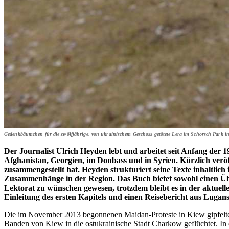
Gedenkbäumchen für die zwölfjährige, von ukrainischem Geschoss getötete Lera im Schorsch-Park i
Der Journalist Ulrich Heyden lebt und arbeitet seit Anfang der 
Afghanistan, Georgien, im Donbass und in Syrien. Kürzlich veröf
zusammengestellt hat. Heyden strukturiert seine Texte inhaltlic
Zusammenhänge in der Region. Das Buch bietet sowohl einen Überb
Lektorat zu wünschen gewesen, trotzdem bleibt es in der aktuel
Einleitung des ersten Kapitels und einen Reisebericht aus Luga
Die im November 2013 begonnenen Maidan-Proteste in Kiew gipfelten
Banden von Kiew in die ostukrainische Stadt Charkow geflüchtet. In 