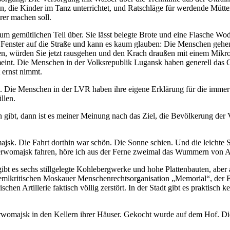
in, die Kinder im Tanz unterrichtet, und Ratschläge für werdende Mütt
rer machen soll.
zum gemütlichen Teil über. Sie lässt belegte Brote und eine Flasche W
 Fenster auf die Straße und kann es kaum glauben: Die Menschen gehen
ren, würden Sie jetzt rausgehen und den Krach draußen mit einem Mikr
nt. Die Menschen in der Volksrepublik Lugansk haben generell das Gef
 ernst nimmt.
e. Die Menschen in der LVR haben ihre eigene Erklärung für die imm
llen.
 gibt, dann ist es meiner Meinung nach das Ziel, die Bevölkerung d
jsk. Die Fahrt dorthin war schön. Die Sonne schien. Und die leichte 
Perwomajsk fahren, höre ich aus der Ferne zweimal das Wummern von Ar
bt es sechs stillgelegte Kohlebergwerke und hohe Plattenbauten, aber
emlkritischen Moskauer Menschenrechtsorganisation „Memorial“, der 
chen Artillerie faktisch völlig zerstört. In der Stadt gibt es praktisch
womajsk in den Kellern ihrer Häuser. Gekocht wurde auf dem Hof. Die 