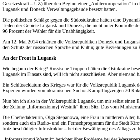
Gesetzeskraft – UZ) über den Beginn einer „Antiterroroperation“ in 
Lugansk und Donezk Verwaltungsgebäude besetzt hatten.
Die politischen Schläge gegen die Südostukraine hatten eine Dynami
Teilen der Gebiete Lugansk und Donezk, die nicht unter Kontrolle d
96 Prozent der Wähler für die Unabhängigkeit.
Am 12. Mai 2014 erklärten die Volksrepubliken Donezk und Lugansk 
den Schutz der russischen Sprache und Kultur, gute Beziehungen zu R
An der Front in Lugansk
Wie begann der Krieg? Russische Truppen hätten die Ostukraine besetz
Lugansk im Einsatz sind, will ich nicht ausschließen. Aber niemand hat
Ein Schlüsseldatum des Krieges war für die Volksrepublik Lugansk d
Experten wurden von ukrainischen Suchoi-Kampfflugzeugen 20 Raket
Nun bin ich also in der Volksrepublik Lugansk, um mir selbst einen 
der Zeitung „Informazionnyj Westnik“ ihren Sitz. Das vom Ministerr
Die Chefredakteurin, Olga Stepanowa, eine Frau in mittlerem Alter, h
sondern auch ein Radio- und ein Fernsehprogramm für die Stadt Kiro
trotz beschädigter Infrastruktur – bei der Bewältigung des Alltags zu h
„Informazionnyj Westnik“ berichtet über Probleme bei der Wasservers