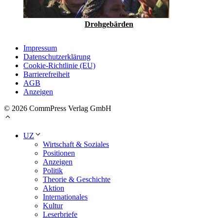
Drohgebärden
Impressum
Datenschutzerklärung
Cookie-Richtlinie (EU)
Barrierefreiheit
AGB
Anzeigen
© 2026 CommPress Verlag GmbH
UZ
Wirtschaft & Soziales
Positionen
Anzeigen
Politik
Theorie & Geschichte
Aktion
Internationales
Kultur
Leserbriefe