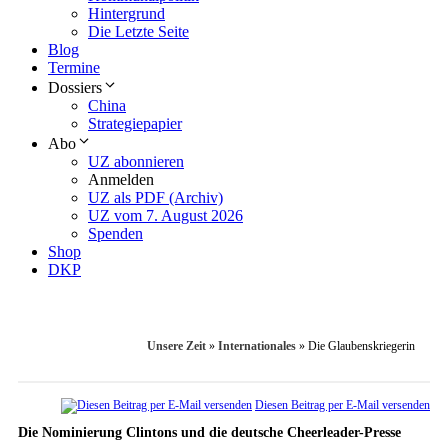
Hintergrund
Die Letzte Seite
Blog
Termine
Dossiers
China
Strategiepapier
Abo
UZ abonnieren
Anmelden
UZ als PDF (Archiv)
UZ vom 7. August 2026
Spenden
Shop
DKP
Unsere Zeit
»
Internationales
»
Die Glaubenskriegerin
Diesen Beitrag per E-Mail versenden
Die Nominierung Clintons und die deutsche Cheerleader-Presse