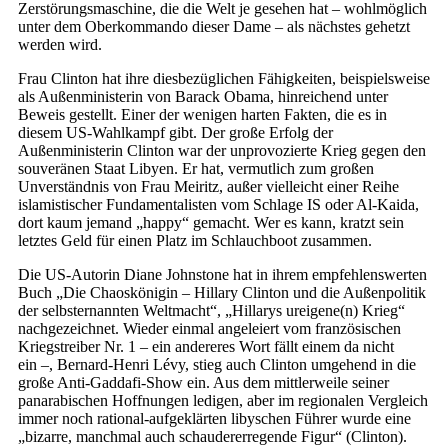
Zerstörungsmaschine, die die Welt je gesehen hat – wohlmöglich
unter dem Oberkommando dieser Dame – als nächstes gehetzt
werden wird.
Frau Clinton hat ihre diesbezüglichen Fähigkeiten, beispielsweise
als Außenministerin von Barack Obama, hinreichend unter
Beweis gestellt. Einer der wenigen harten Fakten, die es in
diesem US-Wahlkampf gibt. Der große Erfolg der
Außenministerin Clinton war der unprovozierte Krieg gegen den
souveränen Staat Libyen. Er hat, vermutlich zum großen
Unverständnis von Frau Meiritz, außer vielleicht einer Reihe
islamistischer Fundamentalisten vom Schlage IS oder Al-Kaida,
dort kaum jemand „happy“ gemacht. Wer es kann, kratzt sein
letztes Geld für einen Platz im Schlauchboot zusammen.
Die US-Autorin Diane Johnstone hat in ihrem empfehlenswerten
Buch „Die Chaoskönigin – Hillary Clinton und die Außenpolitik
der selbsternannten Weltmacht“, „Hillarys ureigene(n) Krieg“
nachgezeichnet. Wieder einmal angeleiert vom französischen
Kriegstreiber Nr. 1 – ein andereres Wort fällt einem da nicht
ein –, Bernard-Henri Lévy, stieg auch Clinton umgehend in die
große Anti-Gaddafi-Show ein. Aus dem mittlerweile seiner
panarabischen Hoffnungen ledigen, aber im regionalen Vergleich
immer noch rational-aufgeklärten libyschen Führer wurde eine
„bizarre, manchmal auch schaudererregende Figur“ (Clinton).