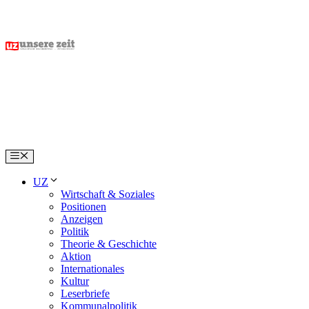
Skip
to
content
Menu
UZ
Wirtschaft & Soziales
Positionen
Anzeigen
Politik
Theorie & Geschichte
Aktion
Internationales
Kultur
Leserbriefe
Kommunalpolitik