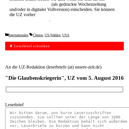
Abonnement der UZ
(als gedruckte Wochenzeitung
und/oder in digitaler Vollversion) entscheiden. Sie können
die UZ vorher
6 Wochen lang kostenlos und
unverbindlich testen
.
Categories
Tags
Internationales
Clinton
,
US-Wahlen
,
USA
✘ Leserbrief schreiben
An die UZ-Redaktion (leserbriefe (at) unsere-zeit.de)
"Die Glaubenskriegerin", UZ vom 5. August 2016
Leserbrief