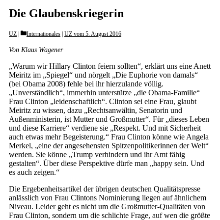
Die Glaubenskriegerin
Categories
UZ
Internationales
|
UZ vom 5. August 2016
Von Klaus Wagener
„Warum wir Hillary Clinton feiern sollten“, erklärt uns eine Anett
Meiritz im „Spiegel“ und nörgelt „Die Euphorie von damals“
(bei Obama 2008) fehle bei ihr hierzulande völlig.
„Unverständlich“, immerhin unterstütze „die Obama-Familie“
Frau Clinton „leidenschaftlich“. Clinton sei eine Frau, glaubt
Meiritz zu wissen, dazu „Rechtsanwältin, Senatorin und
Außenministerin, ist Mutter und Großmutter“. Für „dieses Leben
und diese Karriere“ verdiene sie „Respekt. Und mit Sicherheit
auch etwas mehr Begeisterung.“ Frau Clinton könne wie Angela
Merkel, „eine der angesehensten Spitzenpolitikerinnen der Welt“
werden. Sie könne „Trump verhindern und ihr Amt fähig
gestalten“. Über diese Perspektive dürfe man „happy sein. Und
es auch zeigen.“
Die Ergebenheitsartikel der übrigen deutschen Qualitätspresse
anlässlich von Frau Clintons Nominierung liegen auf ähnlichem
Niveau. Leider geht es nicht um die Großmutter-Qualitäten von
Frau Clinton, sondern um die schlichte Frage, auf wen die größte