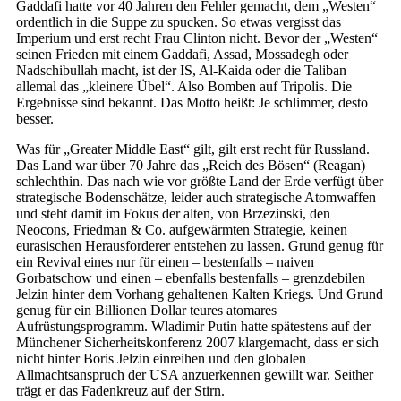
Gaddafi hatte vor 40 Jahren den Fehler gemacht, dem „Westen“
ordentlich in die Suppe zu spucken. So etwas vergisst das
Imperium und erst recht Frau Clinton nicht. Bevor der „Westen“
seinen Frieden mit einem Gaddafi, Assad, Mossadegh oder
Nadschibullah macht, ist der IS, Al-Kaida oder die Taliban
allemal das „kleinere Übel“. Also Bomben auf Tripolis. Die
Ergebnisse sind bekannt. Das Motto heißt: Je schlimmer, desto
besser.
Was für „Greater Middle East“ gilt, gilt erst recht für Russland.
Das Land war über 70 Jahre das „Reich des Bösen“ (Reagan)
schlechthin. Das nach wie vor größte Land der Erde verfügt über
strategische Bodenschätze, leider auch strategische Atomwaffen
und steht damit im Fokus der alten, von Brzezinski, den
Neocons, Friedman & Co. aufgewärmten Strategie, keinen
eurasischen Herausforderer entstehen zu lassen. Grund genug für
ein Revival eines nur für einen – bestenfalls – naiven
Gorbatschow und einen – ebenfalls bestenfalls – grenzdebilen
Jelzin hinter dem Vorhang gehaltenen Kalten Kriegs. Und Grund
genug für ein Billionen Dollar teures atomares
Aufrüstungsprogramm. Wladimir Putin hatte spätestens auf der
Münchener Sicherheitskonferenz 2007 klargemacht, dass er sich
nicht hinter Boris Jelzin einreihen und den globalen
Allmachtsanspruch der USA anzuerkennen gewillt war. Seither
trägt er das Fadenkreuz auf der Stirn.