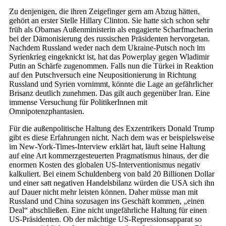
Zu denjenigen, die ihren Zeigefinger gern am Abzug hätten,
gehört an erster Stelle Hillary Clinton. Sie hatte sich schon sehr
früh als Obamas Außenministerin als engagierte Scharfmacherin
bei der Dämonisierung des russischen Präsidenten hervorgetan.
Nachdem Russland weder nach dem Ukraine-Putsch noch im
Syrienkrieg eingeknickt ist, hat das Powerplay gegen Wladimir
Putin an Schärfe zugenommen. Falls nun die Türkei in Reaktion
auf den Putschversuch eine Neupositionierung in Richtung
Russland und Syrien vornimmt, könnte die Lage an gefährlicher
Brisanz deutlich zunehmen. Das gilt auch gegenüber Iran. Eine
immense Versuchung für PolitikerInnen mit
Omnipotenzphantasien.
Für die außenpolitische Haltung des Exzentrikers Donald Trump
gibt es diese Erfahrungen nicht. Nach dem was er beispielsweise
im New-York-Times-Interview erklärt hat, läuft seine Haltung
auf eine Art kommerzgesteuerten Pragmatismus hinaus, der die
enormen Kosten des globalen US-Interventionismus negativ
kalkuliert. Bei einem Schuldenberg von bald 20 Billionen Dollar
und einer satt negativen Handelsbilanz würden die USA sich ihn
auf Dauer nicht mehr leisten können. Daher müsse man mit
Russland und China sozusagen ins Geschäft kommen, „einen
Deal“ abschließen. Eine nicht ungefährliche Haltung für einen
US-Präsidenten. Ob der mächtige US-Repressionsapparat so