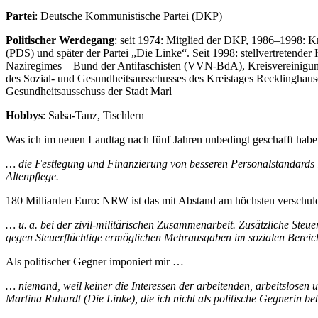
Partei
: Deutsche Kommunistische Partei (DKP)
Politischer Werdegang
: seit 1974: Mitglied der DKP, 1986–1998: K
(PDS) und später der Partei „Die Linke“. Seit 1998: stellvertretender
Naziregimes – Bund der Antifaschisten (VVN-BdA), Kreisvereinigung
des Sozial- und Gesundheitsausschusses des Kreistages Recklinghause
Gesundheitsausschuss der Stadt Marl
Hobbys
: Salsa-Tanz, Tischlern
Was ich im neuen Landtag nach fünf Jahren unbedingt geschafft haben
… die Festlegung und Finanzierung von besseren Personalstandards i
Altenpflege.
180 Milliarden Euro: NRW ist das mit Abstand am höchsten verschul
… u. a. bei der zivil-militärischen Zusammenarbeit. Zusätzliche St
gegen Steuerflüchtige ermöglichen Mehrausgaben im sozialen Bereic
Als politischer Gegner imponiert mir …
… niemand, weil keiner die Interessen der arbeitenden, arbeitslosen
Martina Ruhardt (Die Linke), die ich nicht als politische Gegnerin bet