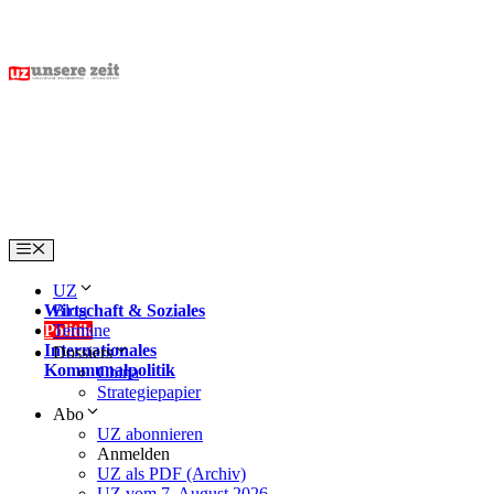
Skip
to
content
Menu
UZ
Wirtschaft & Soziales
Blog
Politik
Termine
Internationales
Dossiers
Kommunalpolitik
China
Strategiepapier
Abo
UZ abonnieren
Anmelden
UZ als PDF (Archiv)
UZ vom 7. August 2026