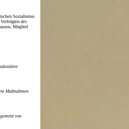
tischen Sozialismus
 Verfolgten des
ausen, Mitglied
tationären
engere Maßnahmen
gagement von