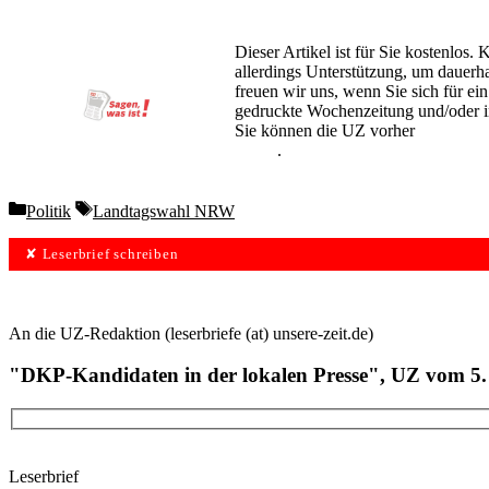
Dieser Artikel ist für Sie kostenlos. 
allerdings Unterstützung, um dauerha
freuen wir uns, wenn Sie sich für ei
gedruckte Wochenzeitung und/oder in 
Sie können die UZ vorher
6 Wochen
testen
.
Categories
Tags
Politik
Landtagswahl NRW
✘ Leserbrief schreiben
An die UZ-Redaktion (leserbriefe (at) unsere-zeit.de)
"DKP-Kandidaten in der lokalen Presse", UZ vom 5
Leserbrief