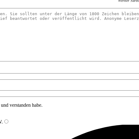
Werner Sarb
n und verstanden habe.
W
.