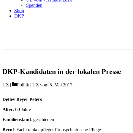
Spenden
Shop
DKP
DKP-Kandidaten in der lokalen Presse
Categories
UZ
Politik
|
UZ vom 5. Mai 2017
Detlev Beyer-Peters
Alter
: 60 Jahre
Familienstand
: geschieden
Beruf
: Fachkrankenpfleger für psychiatrische Pflege