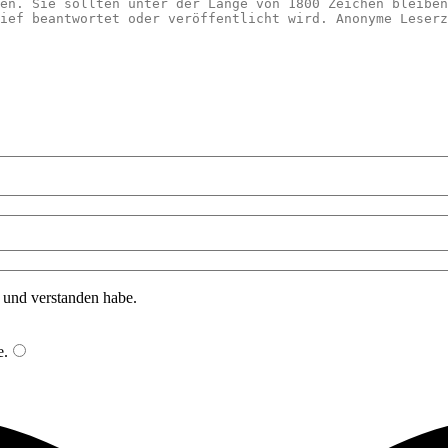
n und verstanden habe.
e
.