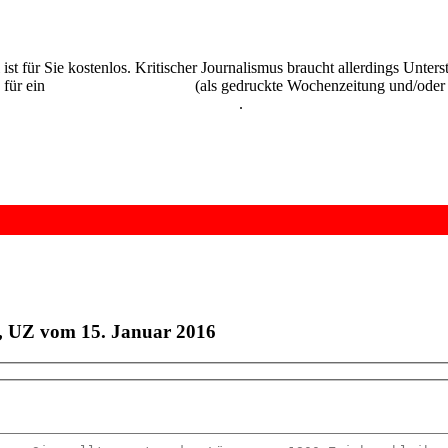
 ist für Sie kostenlos. Kritischer Journalismus braucht allerdings Unte
 für ein
Abonnement der UZ
(als gedruckte Wochenzeitung und/oder i
kostenlos und unverbindlich testen
.
", UZ vom 15. Januar 2016