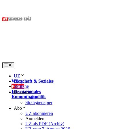
Skip
to
content
Menu
UZ
Wirtschaft & Soziales
Blog
Politik
Termine
Internationales
Dossiers
Kommunalpolitik
China
Strategiepapier
Abo
UZ abonnieren
Anmelden
UZ als PDF (Archiv)
UZ vom 7. August 2026