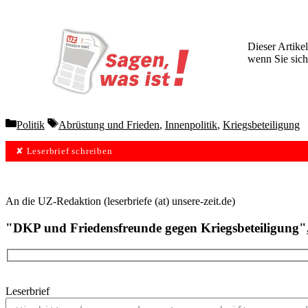
Dieser Artikel
wenn Sie sich
Wochen lang 
Categories
Tags
Politik
Abrüstung und Frieden
,
Innenpolitik
,
Kriegsbeteiligung
✘ Leserbrief schreiben
An die UZ-Redaktion (leserbriefe (at) unsere-zeit.de)
"DKP und Friedensfreunde gegen Kriegsbeteiligung
Leserbrief