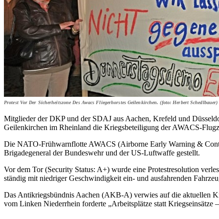
Protest Vor Der Sicherheitszone Des Awacs Fliegerhorstes Geilenkirchen. (foto: Herbert Schedlbauer)
Mitglieder der DKP und der SDAJ aus Aachen, Krefeld und Düsseldo
Geilenkirchen im Rheinland die Kriegsbeteiligung der AWACS-Flugze
Die NATO-Frühwarnflotte AWACS (Airborne Early Warning & Control 
Brigadegeneral der Bundeswehr und der US-Luftwaffe gestellt.
Vor dem Tor (Security Status: A+) wurde eine Protestresolution ver
ständig mit niedriger Geschwindigkeit ein- und ausfahrenden Fahrzeu
Das Antikriegsbündnis Aachen (AKB-A) verwies auf die aktuellen Kr
vom Linken Niederrhein forderte „Arbeitsplätze statt Kriegseinsätze 