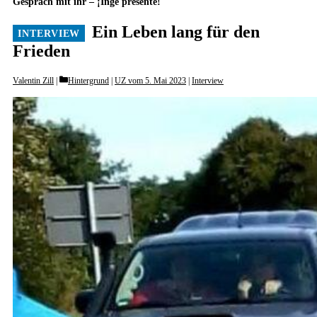
Gespräch mit ihr – ¡Inge presente!
Ein Leben lang für den
Frieden
Categories
Valentin Zill
Hintergrund
|
UZ vom 5. Mai 2023
|
Interview