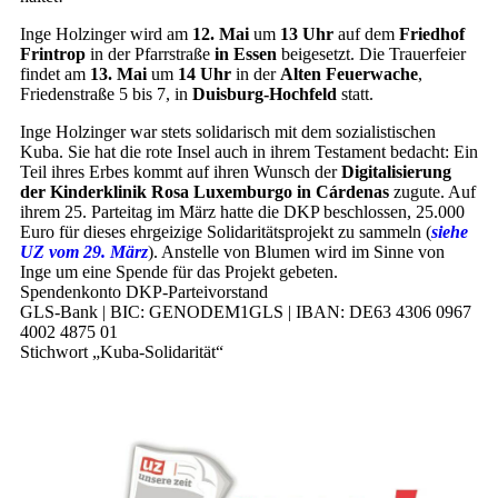
Inge Holzinger wird am
12. Mai
um
13 Uhr
auf dem
Friedhof
Frintrop
in der Pfarrstraße
in Essen
beigesetzt. Die Trauerfeier
findet am
13. Mai
um
14 Uhr
in der
Alten Feuerwache
,
Friedenstraße 5 bis 7, in
Duisburg-Hochfeld
statt.
Inge Holzinger war stets solidarisch mit dem sozialistischen
Kuba. Sie hat die rote Insel auch in ihrem Testament bedacht: Ein
Teil ihres Erbes kommt auf ihren Wunsch der
Digitalisierung
der Kinderklinik Rosa Luxemburgo in Cárdenas
zugute. Auf
ihrem 25. Parteitag im März hatte die DKP beschlossen, 25.000
Euro für dieses ehrgeizige Solidaritätsprojekt zu sammeln (
siehe
UZ vom 29. März
). Anstelle von Blumen wird im Sinne von
Inge um eine Spende für das Projekt gebeten.
Spendenkonto DKP-Parteivorstand
GLS-Bank | BIC: GENODEM1GLS | IBAN: DE63 4306 0967
4002 4875 01
Stichwort „Kuba-Solidarität“