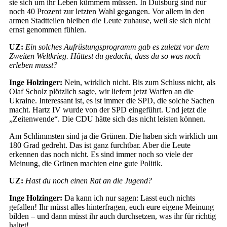
sie sich um ihr Leben kümmern müssen. In Duisburg sind nur
noch 40 Prozent zur letzten Wahl gegangen. Vor allem in den
armen Stadtteilen bleiben die Leute zuhause, weil sie sich nicht
ernst genommen fühlen.
UZ:
Ein solches Aufrüstungsprogramm gab es zuletzt vor dem
Zweiten Weltkrieg. Hättest du gedacht, dass du so was noch
erleben musst?
Inge Holzinger:
Nein, wirklich nicht. Bis zum Schluss nicht, als
Olaf Scholz plötzlich sagte, wir liefern jetzt Waffen an die
Ukraine. Interessant ist, es ist immer die SPD, die solche Sachen
macht. Hartz IV wurde von der SPD eingeführt. Und jetzt die
„Zeitenwende“. Die CDU hätte sich das nicht leisten können.
Am Schlimmsten sind ja die Grünen. Die haben sich wirklich um
180 Grad gedreht. Das ist ganz furchtbar. Aber die Leute
erkennen das noch nicht. Es sind immer noch so viele der
Meinung, die Grünen machten eine gute Politik.
UZ:
Hast du noch einen Rat an die Jugend?
Inge Holzinger:
Da kann ich nur sagen: Lasst euch nichts
gefallen! Ihr müsst alles hinterfragen, euch eure eigene Meinung
bilden – und dann müsst ihr auch durchsetzen, was ihr für richtig
haltet!