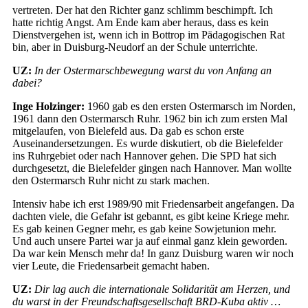
vertreten. Der hat den Richter ganz schlimm beschimpft. Ich
hatte richtig Angst. Am Ende kam aber heraus, dass es kein
Dienstvergehen ist, wenn ich in Bottrop im Pädagogischen Rat
bin, aber in Duisburg-Neudorf an der Schule unterrichte.
UZ:
In der Ostermarschbewegung warst du von Anfang an
dabei?
Inge Holzinger:
1960 gab es den ersten Ostermarsch im Norden,
1961 dann den Ostermarsch Ruhr. 1962 bin ich zum ersten Mal
mitgelaufen, von Bielefeld aus. Da gab es schon erste
Auseinandersetzungen. Es wurde diskutiert, ob die Bielefelder
ins Ruhrgebiet oder nach Hannover gehen. Die SPD hat sich
durchgesetzt, die Bielefelder gingen nach Hannover. Man wollte
den Ostermarsch Ruhr nicht zu stark machen.
Intensiv habe ich erst 1989/90 mit Friedensarbeit angefangen. Da
dachten viele, die Gefahr ist gebannt, es gibt keine Kriege mehr.
Es gab keinen Gegner mehr, es gab keine Sowjetunion mehr.
Und auch unsere Partei war ja auf einmal ganz klein geworden.
Da war kein Mensch mehr da! In ganz Duisburg waren wir noch
vier Leute, die Friedensarbeit gemacht haben.
UZ:
Dir lag auch die internationale Solidarität am Herzen, und
du warst in der Freundschaftsgesellschaft BRD-Kuba aktiv …