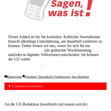
Dieser Artikel ist für Sie kostenlos. Kritischer Journalismus
braucht allerdings Unterstützung, um dauerhaft existieren zu
können. Daher freuen wir uns, wenn Sie sich für ein
Abonnement der UZ
(als gedruckte Wochenzeitung
und/oder in digitaler Vollversion) entscheiden. Sie können
die UZ vorher
6 Wochen lang kostenlos und
unverbindlich testen
.
Categories
Tags
Hintergrund
Duisburg
,
Düsseldorfer Friedenspreis
,
Inge Holzinger
✘ Leserbrief schreiben
An die UZ-Redaktion (leserbriefe (at) unsere-zeit.de)