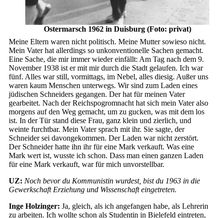
Ostermarsch 1962 in Duisburg (Foto: privat)
Meine Eltern waren nicht politisch. Meine Mutter sowieso nicht.
Mein Vater hat allerdings so unkonventionelle Sachen gemacht.
Eine Sache, die mir immer wieder einfällt: Am Tag nach dem 9.
November 1938 ist er mit mir durch die Stadt gelaufen. Ich war
fünf. Alles war still, vormittags, im Nebel, alles diesig. Außer uns
waren kaum Menschen unterwegs. Wir sind zum Laden eines
jüdischen Schneiders gegangen. Der hat für meinen Vater
gearbeitet. Nach der Reichspogromnacht hat sich mein Vater also
morgens auf den Weg gemacht, um zu gucken, was mit dem los
ist. In der Tür stand diese Frau, ganz klein und zierlich, und
weinte furchtbar. Mein Vater sprach mit ihr. Sie sagte, der
Schneider sei davongekommen. Der Laden war nicht zerstört.
Der Schneider hatte ihn ihr für eine Mark verkauft. Was eine
Mark wert ist, wusste ich schon. Dass man einen ganzen Laden
für eine Mark verkauft, war für mich unvorstellbar.
UZ:
Noch bevor du Kommunistin wurdest, bist du 1963 in die
Gewerkschaft Erziehung und Wissenschaft eingetreten.
Inge Holzinger:
Ja, gleich, als ich angefangen habe, als Lehrerin
zu arbeiten. Ich wollte schon als Studentin in Bielefeld eintreten,