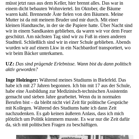
müsst jetzt raus aus dem Keller, hier brennt alles. Das war in
einem dicht bebauten Wohnviertel. Im Oktober, die Bäume
waren kahl. Brennende Äste fielen von den Bäumen. Meine
Mutter ist da mit meinem Bruder und mir durch. Mit einer
kleinen Handtasche, in der sie die Papiere hatte. Über Nacht sind
wir in einem Sandkasten geblieben, da waren wir vor dem Feuer
geschützt. Am nächsten Tag sind wir zu Fuß in einen anderen
Stadtteil. Schließlich sind wir in einer Schule geblieben. Abends
wurden wir auf einem Lkw in ein Nachbardorf transportiert, wo
wir beim Bäcker unterkamen.
UZ:
Das sind prägende Erlebnisse. Wann bist du dann politisch
aktiv geworden?
Inge Holzinger:
Während meines Studiums in Bielefeld. Das
habe ich mit 27 Jahren begonnen. Ich bin mit 17 aus der Schule,
habe eine Ausbildung zur Medizinisch-technischen Assistentin
gemacht und sieben Jahre gearbeitet. Wenn du in normalen
Berufen bist – da bleibt nicht viel Zeit für politische Gespräche
mit Kollegen. Während des Studiums hatte ich dann Zeit
nachzudenken. Es gab keinen äußeren Anlass, dass ich mich
plötzlich um Politik kümmern musste. Es war nur die Zeit dafür
da, sich mit politischen Fragen zu beschäftigen.