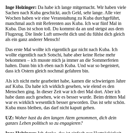
Inge Holzinger:
Da habe ich lange mitgemacht. Wir haben viele
Sachen nach Kuba geschickt, auch Geld, sehr lange. Alle vier
Wochen haben wir eine Veranstaltung zu Kuba durchgeführt,
manchmal auch mit Referenten aus Kuba. Ich war fünf Mal in
Kuba. Das ist schon toll. Du kommst da an und steigst aus dem
Flugzeug. Die linde Luft umweht dich und du fühlst dich gleich
als ein ganz anderer Mensch!
Das erste Mal wollte ich eigentlich gar nicht nach Kuba. Ich
wollte eigentlich nach Sotschi, habe aber keine Reise mehr
bekommen – ich musste mich ja immer an die Sommerferien
halten. Dann bin ich eben nach Kuba. Und war so begeistert,
dass ich Ostern gleich nochmal gefahren bin.
Als ich nicht mehr gearbeitet habe, kamen die schwierigen Jahre
auf Kuba. Da habe ich wirklich gesehen, wie elend es den
Menschen ging. In dieser Zeit war ich drei Mal dort. Aber ich
habe dann auch gesehen, wie es besser wurde. Beim dritten Mal
war es wirklich wesentlich besser geworden. Das ist sehr schön.
Kuba muss bleiben, das darf nicht kaputt gehen.
UZ:
Woher hast du den langen Atem genommen, dich dein
ganzes Leben politisch so zu engagieren?