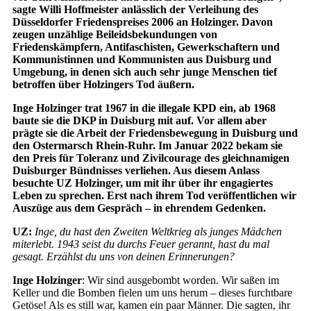
sagte Willi Hoffmeister anlässlich der Verleihung des
Düsseldorfer Friedenspreises 2006 an Holzinger. Davon
zeugen unzählige Beileidsbekundungen von
Friedenskämpfern, Antifaschisten, Gewerkschaftern und
Kommunistinnen und Kommunisten aus Duisburg und
Umgebung, in denen sich auch sehr junge Menschen tief
betroffen über Holzingers Tod äußern.
Inge Holzinger trat 1967 in die illegale KPD ein, ab 1968
baute sie die DKP in Duisburg mit auf. Vor allem aber
prägte sie die Arbeit der Friedensbewegung in Duisburg und
den Ostermarsch Rhein-Ruhr. Im Januar 2022 bekam sie
den Preis für Toleranz und Zivilcourage des gleichnamigen
Duisburger Bündnisses verliehen. Aus diesem Anlass
besuchte UZ Holzinger, um mit ihr über ihr engagiertes
Leben zu sprechen. Erst nach ihrem Tod veröffentlichen wir
Auszüge aus dem Gespräch – in ehrendem Gedenken.
UZ:
Inge, du hast den Zweiten Weltkrieg als junges Mädchen
miterlebt. 1943 seist du durchs Feuer gerannt, hast du mal
gesagt. Erzählst du uns von deinen Erinnerungen?
Inge Holzinger
: Wir sind ausgebombt worden. Wir saßen im
Keller und die Bomben fielen um uns herum – dieses furchtbare
Getöse! Als es still war, kamen ein paar Männer. Die sagten, ihr