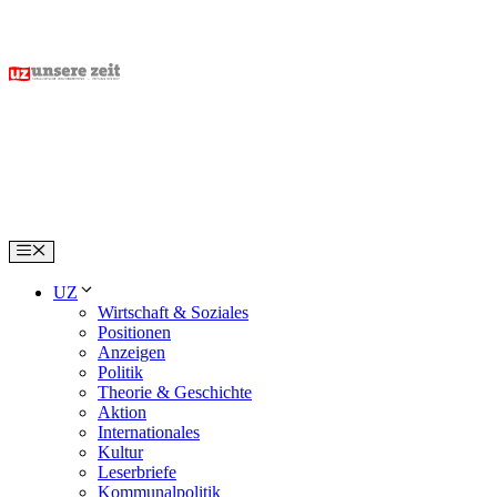
Skip
to
content
Menu
UZ
Wirtschaft & Soziales
Positionen
Anzeigen
Politik
Theorie & Geschichte
Aktion
Internationales
Kultur
Leserbriefe
Kommunalpolitik