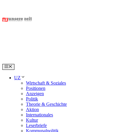
Skip
to
content
Menu
UZ
Wirtschaft & Soziales
Positionen
Anzeigen
Politik
Theorie & Geschichte
Aktion
Internationales
Kultur
Leserbriefe
Kommunalpolitik