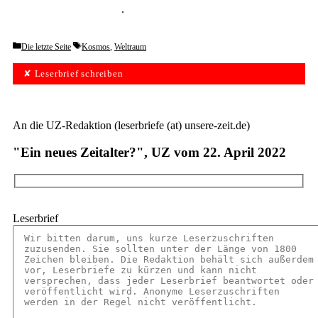
unverbindlich testen
.
Categories
Tags
Die letzte Seite
Kosmos
,
Weltraum
✘ Leserbrief schreiben
An die UZ-Redaktion (leserbriefe (at) unsere-zeit.de)
"Ein neues Zeitalter?", UZ vom 22. April 2022
Leserbrief