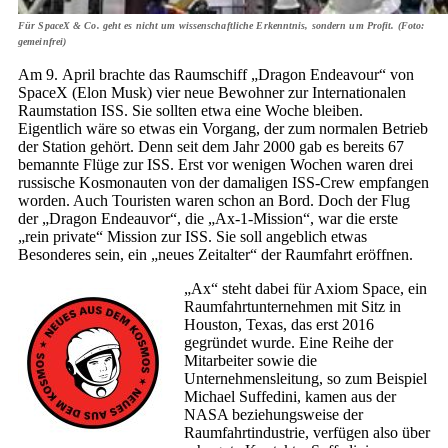
Für SpaceX & Co. geht es nicht um wissenschaftliche Erkenntnis, sondern um Profit. (Foto:
gemeinfrei)
Am 9. April brachte das Raumschiff „Dragon Endeavour“ von
SpaceX (Elon Musk) vier neue Bewohner zur Internationalen
Raumstation ISS. Sie sollten etwa eine Woche bleiben.
Eigentlich wäre so etwas ein Vorgang, der zum normalen Betrieb
der Station gehört. Denn seit dem Jahr 2000 gab es bereits 67
bemannte Flüge zur ISS. Erst vor wenigen Wochen waren drei
russische Kosmonauten von der damaligen ISS-Crew empfangen
worden. Auch Touristen waren schon an Bord. Doch der Flug
der „Dragon Endeauvor“, die „Ax-1-Mission“, war die erste
„rein private“ Mission zur ISS. Sie soll angeblich etwas
Besonderes sein, ein „neues Zeitalter“ der Raumfahrt eröffnen.
„Ax“ steht dabei für Axiom Space, ein
Raumfahrtunternehmen mit Sitz in
Houston, Texas, das erst 2016
gegründet wurde. Eine Reihe der
Mitarbeiter sowie die
Unternehmensleitung, so zum Beispiel
Michael Suffedini, kamen aus der
NASA beziehungsweise der
Raumfahrtindustrie, verfügen also über