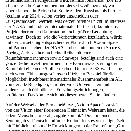
Erdumlaufbahn nachgedacht wird, ist nachvollziehbar. Die ISS
ist „in die Jahre“ gekommen und derzeit weiß niemand, wie
lange sie noch in Betrieb ist. Sollte zudem Russland als Partner
(geplant war 2024) schon vorher ausscheiden oder
„ausgeschlossen“ werden, was derzeit offenbar nicht im Interesse
der NASA und anderer internationaler Partner ist, könnte das
Projekt einer neuen Raumstation noch größere Bedeutung
gewinnen. Doch so, wie die Vorbereitungen jetzt laufen, würde
mit der Umsetzung entsprechender Pläne durch Axiom Space
und Partner – neben der NASA sind es unter anderem SpaceX,
Boeing, Airbus, aber auch eine Reihe mittlerer
Raumfahrtunternehmen sowie Start-ups, beteiligt sind auch eine
ganze Reihe Investmentfirmen – die Kommerzialisierung der
Raumfahrt eine neue Stufe erreichen. Denn die ISS war bislang,
auch wenn China ausgeschlossen blieb, ein Beispiel für die
Möglichkeit fruchtbarer internationaler Zusammenarbeit im All,
von der alle Beteiligten, darunter viele Universitäten und
andere – auch öffentliche – Forschungseinrichtungen,
profitierten. Das könnte sich mit dieser neuen Station ändern.
Auf der Webseite der Firma heißt es: „Axiom Space lässt sich
von der Vision einer florierenden Heimat im Weltraum leiten, die
jedem Menschen, überall, zugute kommt.“ Doch in einer
Sendung des „Deutschlandfunks Kultur“ hieß es vor einiger Zeit
mit Hinblick auf aktuelle Entwicklungen in der Raumfahrt: „Gut