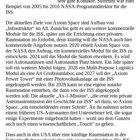
sehr gute Kontakte. Suffedini war zum
Beispiel von 2005 bis 2016 NASA-Programmdirektor für die
ISS.
Die aktuellen Ziele von Axiom Space sind Aufbau von
„Infrastruktur“ im All. Zunächst geht es um weitere kommerzielle
Module für die ISS, später um die Errichtung einer privaten
Raumstation im Erdorbit, denn künftig will die NASA auch hier
kommerzielle Angebote nutzen. 2020 erhielt Axiom Space von
der NASA den Auftrag, ein kommerzielles Modul für die ISS zu
entwickeln. 2024 soll das Modul die Station erweitern. Es wird
vier Astronautinnen und Astronauten Platz bieten. Ein Jahr später
soll ein weiteres Modul folgen, 2026 ein Multi-Purpose Logistics
Modul als eine Art Großraumlabor, und 2027 soll der „Axiom
Power Tower“ mit einer Photovoltaikanlage an die ISS
angekoppelt werden. Bis 2028 kann so eine eigene autarke
Raumstation entstehen, die dann von der ISS abgekoppelt
werden soll. Die aktuelle „Ax-1-Mission“, „die erste rein private
Astronautenmission der Geschichte zur ISS“ sei dazu, so Axiom
Space, „ein entscheidender erster Schritt“. An ihr nahmen neben
einem früheren US-Astronauten drei Unternehmer teil, die sogar
einige Experimente mitgebracht hatten – wohl um dem Ganzen
auch noch einen wissenschaftlichen „Touch“ zu geben.
Dass auch in den USA über eine künftige Raumstation in der