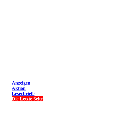
Anzeigen
Aktion
Leserbriefe
Die Letzte Seite