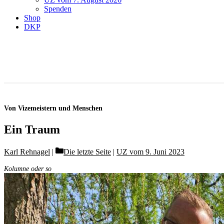
Spenden
Shop
DKP
Von Vizemeistern und Menschen
Ein Traum
Categories
Karl Rehnagel
Die letzte Seite
|
UZ vom 9. Juni 2023
Kolumne oder so