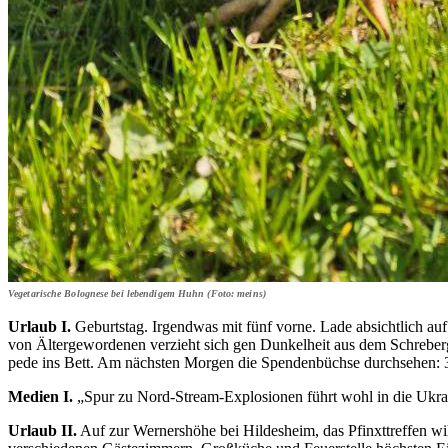
Vegetarische Bolognese bei lebendigem Huhn (Foto: meins)
Urlaub I.
Geburtstag. Irgendwas mit fünf vorne. Lade absichtlich auf
von Ältergewordenen verzieht sich gen Dunkelheit aus dem Schreberga
pede ins Bett. Am nächsten Morgen die Spendenbüchse durchsehen: 3
Medien I.
„Spur zu Nord-Stream-Explosionen führt wohl in die Ukraine
Urlaub II.
Auf zur Wernershöhe bei Hildesheim, das Pfinxttreffen wi