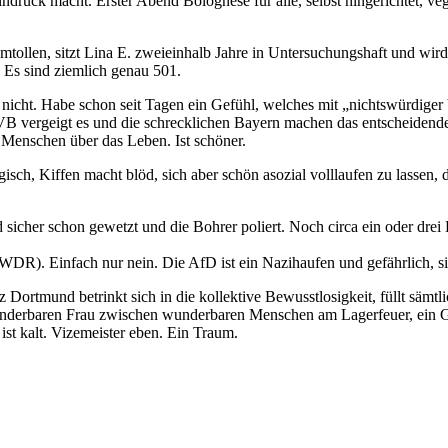
druck macht. Erster Abend Bolognese für alle, selbst hingerichtet, v
tollen, sitzt Lina E. zweieinhalb Jahre in Untersuchungshaft und wird
 Es sind ziemlich genau 501.
 nicht. Habe schon seit Tagen ein Gefühl, welches mit „nichtswürdiger
ergeigt es und die schrecklichen Bayern machen das entscheidende To
 Menschen über das Leben. Ist schöner.
sch, Kiffen macht blöd, sich aber schön asozial volllaufen zu lassen,
 sicher schon gewetzt und die Bohrer poliert. Noch circa ein oder drei
WDR). Einfach nur nein. Die AfD ist ein Nazihaufen und gefährlich, sie 
 Dortmund betrinkt sich in die kollektive Bewusstlosigkeit, füllt sämtli
nderbaren Frau zwischen wunderbaren Menschen am Lagerfeuer, ein Gi
ist kalt. Vizemeister eben. Ein Traum.