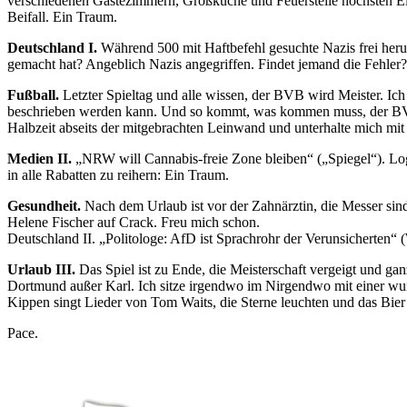
verschiedenen Gästezimmern, Großküche und Feuerstelle höchsten Ein
Beifall. Ein Traum.
Deutschland I.
Während 500 mit Haftbefehl gesuchte Nazis frei herum
gemacht hat? Angeblich Nazis angegriffen. Findet jemand die Fehler?
Fußball.
Letzter Spieltag und alle wissen, der BVB wird Meister. Ich
beschrieben werden kann. Und so kommt, was kommen muss, der BVB v
Halbzeit abseits der mitgebrachten Leinwand und unterhalte mich mit
Medien II.
„NRW will Cannabis-freie Zone bleiben“ („Spiegel“). Logi
in alle Rabatten zu reihern: Ein Traum.
Gesundheit.
Nach dem Urlaub ist vor der Zahnärztin, die Messer sind
Helene Fischer auf Crack. Freu mich schon.
Deutschland II. „Politologe: AfD ist Sprachrohr der Verunsicherten“ (
Urlaub III.
Das Spiel ist zu Ende, die Meisterschaft vergeigt und ganz
Dortmund außer Karl. Ich sitze irgendwo im Nirgendwo mit einer wu
Kippen singt Lieder von Tom Waits, die Sterne leuchten und das Bier 
Pace.