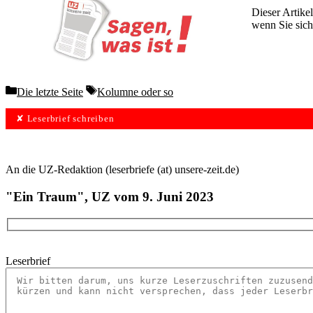
Dieser Artikel
wenn Sie sich
Wochen lang 
Categories
Tags
Die letzte Seite
Kolumne oder so
✘ Leserbrief schreiben
An die UZ-Redaktion (leserbriefe (at) unsere-zeit.de)
"Ein Traum", UZ vom 9. Juni 2023
Leserbrief