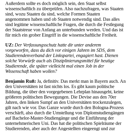
Außerdem sollte es doch möglich sein, den Staat selbst
wissenschaftlich zu überprüfen. Also nachzufragen, was Staaten
sind, wozu Staaten da sind, welche Formen Staaten
angenommen haben und ob Staaten notwendig sind. Das alles
sind legitime wissenschaftliche Fragen, die durch die Festlegung
der Staatstreue von Anfang an unterbunden werden. Und das ist
für mich ein grober Eingriff in die wissenschaftliche Freiheit.
UZ:
Der Verfassungsschutz hatte dir unter anderem
vorgeworfen, dass du dich vor einigen Jahren im SDS, dem
Studierendenverband der Linkspartei, engagiert hast. Dienen
solche Vorwürfe auch als Disziplinierungsmittel für heutige
Studierende, die später vielleicht mal einen Job in der
Wissenschaft haben wollen?
Benjamin Ruß:
Ja, definitiv. Das merkt man in Bayern auch. An
den Universitäten ist fast nichts los. Es gibt kaum politische
Bildung, die über den vorgegebenen Lehrplan hinausgeht, keine
größeren politischen Bewegungen. Die Devise aus den 70er
Jahren, den linken Sumpf an den Universitäten trockenzulegen,
gilt nach wie vor. Das Ganze wurde durch den Bologna-Prozess
verschärft, also durch die Umstellung von Diplomstudiengängen
auf Bachelor-Master-Studiengänge und die Einführung der
unternehmerischen Uni. Das hat die politischen Spielräume der
Studierenden, aber auch der Angestellten eingeengt und zur