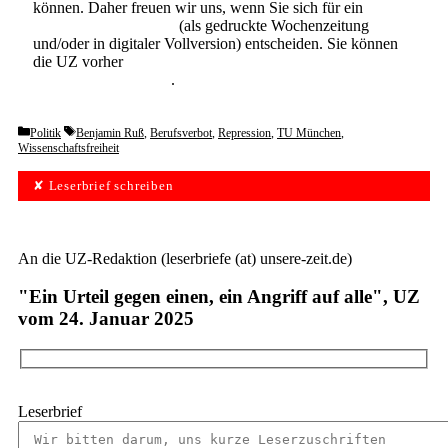
können. Daher freuen wir uns, wenn Sie sich für ein
Abonnement der UZ
(als gedruckte Wochenzeitung
und/oder in digitaler Vollversion) entscheiden. Sie können
die UZ vorher
6 Wochen lang kostenlos und
unverbindlich testen
.
Categories
Tags
Politik
Benjamin Ruß
,
Berufsverbot
,
Repression
,
TU München
,
Wissenschaftsfreiheit
✘ Leserbrief schreiben
An die UZ-Redaktion (leserbriefe (at) unsere-zeit.de)
"Ein Urteil gegen einen, ein Angriff auf alle", UZ
vom 24. Januar 2025
Leserbrief