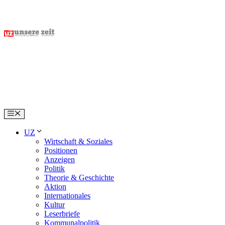
Skip
to
content
Menu
UZ
Wirtschaft & Soziales
Positionen
Anzeigen
Politik
Theorie & Geschichte
Aktion
Internationales
Kultur
Leserbriefe
Kommunalpolitik