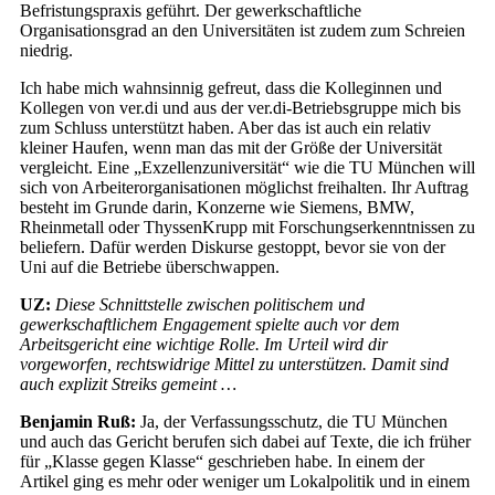
Befristungspraxis geführt. Der gewerkschaftliche
Organisationsgrad an den Universitäten ist zudem zum Schreien
niedrig.
Ich habe mich wahnsinnig gefreut, dass die Kolleginnen und
Kollegen von ver.di und aus der ver.di-Betriebsgruppe mich bis
zum Schluss unterstützt haben. Aber das ist auch ein relativ
kleiner Haufen, wenn man das mit der Größe der Universität
vergleicht. Eine „Exzellenzuniversität“ wie die TU München will
sich von Arbeiterorganisationen möglichst freihalten. Ihr Auftrag
besteht im Grunde darin, Konzerne wie Siemens, BMW,
Rheinmetall oder ThyssenKrupp mit Forschungserkenntnissen zu
beliefern. Dafür werden Diskurse gestoppt, bevor sie von der
Uni auf die Betriebe überschwappen.
UZ:
Diese Schnittstelle zwischen politischem und
gewerkschaftlichem Engagement spielte auch vor dem
Arbeitsgericht eine wichtige Rolle. Im Urteil wird dir
vorgeworfen, rechtswidrige Mittel zu unterstützen. Damit sind
auch explizit Streiks gemeint …
Benjamin Ruß:
Ja, der Verfassungsschutz, die TU München
und auch das Gericht berufen sich dabei auf Texte, die ich früher
für „Klasse gegen Klasse“ geschrieben habe. In einem der
Artikel ging es mehr oder weniger um Lokalpolitik und in einem