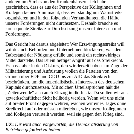
anderen um Streiks an den Krankenhäusern. Ich habe
geschrieben, dass es aus der Perspektive der Kolleginnen und
Kollegen keinen Sinn macht, dass wir ständig nur Warnstreiks
organisieren und in den folgenden Verhandlungen die Hälfte
unserer Forderungen nicht durchsetzen. Deshalb brauche es
konsequente Streiks zur Durchsetzung unserer Inte­ressen und
Forderungen.
Das Gericht hat daraus abgeleitet: Wer Erzwingungsstreiks will,
würde auch Behörden und Unternehmen blockieren, was den
Tatbestand der Nötigung erfülle und somit ein rechtswidriges
Mittel darstelle. Das ist ein heftiger Angriff auf das Streikrecht.
Es passt aber in den Diskurs, den wir derzeit haben. Im Zuge der
Militarisierung und Aufrüstung wollen die Parteien von den
Grünen über FDP und CDU bis zur AfD das Streikrecht
beschränken, um die imperialistischen Inte­ressen des deutschen
Kapitals durchzusetzen. Mit solchen Urteilssprüchen hält die
„Zeitenwende“ also auch Einzug in die Justiz. Da sollten wir aus
gewerkschaftlicher Sicht hellhörig werden. Wenn wir uns nicht
auf breiter Front dagegen wehren, wachen wir eines Tages ohne
Streikrecht auf oder müssen miterleben, wie unsere Kolleginnen
und Kollegen verurteilt werden, weil sie gegen den Krieg sind.
UZ:
Dir wird auch vorgeworfen, die Demokratisierung von
Betrieben gefordert zu haben …