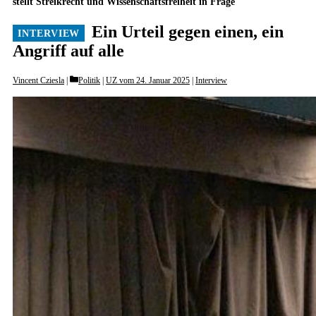
stellt Streikrecht und Wissenschaftsfreiheit in Frage
Ein Urteil gegen einen, ein
Angriff auf alle
Categories
Vincent Cziesla
Politik
|
UZ vom 24. Januar 2025
|
Interview