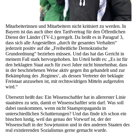
Mitarbeiterinnen und Mitarbeitern nicht kritisiert zu werden. In
Bayern ist das auch über den Tarifvertrag für den Öffentlichen
Dienst der Länder (TV-L) geregelt. Da heißt es in Paragraf 3,
dass sich alle Angestellten „durch ihr gesamtes Verhalten“
jederzeit positiv auf die „Freiheitliche Demokratische
Grundordnung“ beziehen müssen. Und das hat das Gericht in
meinem Fall stark hervorgehoben. Im Urteil heißt es: „Es ist für
den beklagten Staat auch für zwei Jahre nicht hinnehmbar, dass
in der beschriebenen Weise aktiv gegen ihn gehandelt und zur
Bekämpfung des ‚Regimes‘, als dessen Vertreter der beklagte
Freistaat anzusehen ist, mit rechtswidrigen Mitteln aufgerufen
wird.“
Übersetzt heißt das: Ein Wissenschaftler hat in allererster Linie
staatstreu zu sein, damit er Wissenschaftler sein darf. Was soll
dabei rauskommen, wenn nicht Staatspropaganda in
unterschiedlichen Schattierungen? Und das finde ich schon ein
bisschen lustig, weil das genau der Vorwurf ist, der der
Wissenschaft in der So­wjet­union und in den anderen Staaten des
real existierenden Sozialismus gerne gemacht wurde.