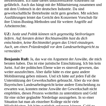
Betriebsräten. Ich halte dieses undifferenzierte Aburteilen für
gefährlich. Auch das hängt mit der Militarisierung zusammen und
mit dem Umbruch in der deutschen Industrie. Da sind
gewerkschaftliche Betriebsräte nicht gern gesehen. Mit solchen
Ausführungen leistet das Gericht den Konzernen Vorschub für
ihre Union-Busting-Methoden und für weitere Angriffe auf
Arbeiterrechte.
UZ:
Justiz und Politik können sich gegenseitig Steilvorlagen
liefern. Auf Anraten deiner Rechtsanwältin hast du dich
entschieden, keine Rechtsmittel gegen das Urteil einzulegen.
Auch, um einen Präzedenzfall vor dem Landesarbeitsgericht zu
vermeiden?
Benjamin Ruß:
Ja, das war ein Argument der Anwälte, die mich
beraten haben. Das ist eine juristische Einschätzung. Ich bin kein
Jurist. Auf der politischen Ebene wäre es sinnvoll gewesen, das
weiter auszufechten. Aber dafür hätte es eine ganz andere
Mobilisierung geben müssen. Und ich hätte auf jeden Fall die
Unterstützung der Gewerkschaften gebraucht. Aber da vor dem
Bayerischen Landesarbeitsgericht keine andere Entscheidung zu
erwarten war, konnten meine Anwälte der Gewerkschaft nicht
empfehlen, diesen Prozess weiterhin zu unterstützen und Geld
für eine sicher geglaubte Niederlage auszugeben. In so einer
Situation hat man als einzelner Kollege nicht viele
Möglichkeiten. Ich hätte natürlich anfangen können, Geld zu