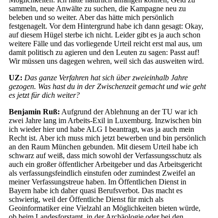
sammeln, neue Anwälte zu suchen, die Kampagne neu zu
beleben und so weiter. Aber das hätte mich persönlich
festgenagelt. Vor dem Hintergrund habe ich dann gesagt: Okay,
auf diesem Hügel sterbe ich nicht. Leider gibt es ja auch schon
weitere Fälle und das vorliegende Urteil reicht erst mal aus, um
damit politisch zu agieren und den Leuten zu sagen: Passt auf!
Wir müssen uns dagegen wehren, weil sich das ausweiten wird.
UZ:
Das ganze Verfahren hat sich über zweieinhalb Jahre
gezogen. Was hast du in der Zwischenzeit gemacht und wie geht
es jetzt für dich weiter?
Benjamin Ruß:
Aufgrund der Ablehnung an der TU war ich
zwei Jahre lang im Arbeits-Exil in Luxemburg. Inzwischen bin
ich wieder hier und habe ALG I beantragt, was ja auch mein
Recht ist. Aber ich muss mich jetzt bewerben und bin persönlich
an den Raum München gebunden. Mit diesem Urteil habe ich
schwarz auf weiß, dass mich sowohl der Verfassungsschutz als
auch ein großer öffentlicher Arbeitgeber und das Arbeitsgericht
als verfassungsfeindlich einstufen oder zumindest Zweifel an
meiner Verfassungstreue haben. Im Öffentlichen Dienst in
Bayern habe ich daher quasi Berufsverbot. Das macht es
schwierig, weil der Öffentliche Dienst für mich als
Geoinformatiker eine Vielzahl an Möglichkeiten bieten würde,
ob beim Landesforstamt, in der Archäologie oder bei den