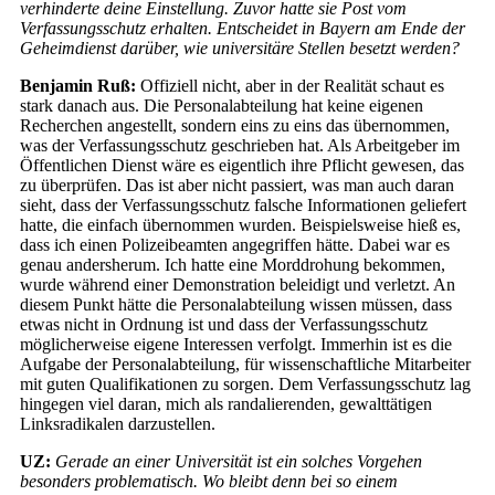
verhinderte deine Einstellung. Zuvor hatte sie Post vom
Verfassungsschutz erhalten. Entscheidet in Bayern am Ende der
Geheimdienst darüber, wie universitäre Stellen besetzt werden?
Benjamin Ruß:
Offiziell nicht, aber in der Realität schaut es
stark danach aus. Die Personalabteilung hat keine eigenen
Recherchen angestellt, sondern eins zu eins das übernommen,
was der Verfassungsschutz geschrieben hat. Als Arbeitgeber im
Öffentlichen Dienst wäre es eigentlich ihre Pflicht gewesen, das
zu überprüfen. Das ist aber nicht passiert, was man auch daran
sieht, dass der Verfassungsschutz falsche Informationen geliefert
hatte, die einfach übernommen wurden. Beispielsweise hieß es,
dass ich einen Polizeibeamten angegriffen hätte. Dabei war es
genau andersherum. Ich hatte eine Morddrohung bekommen,
wurde während einer Demonstration beleidigt und verletzt. An
diesem Punkt hätte die Personalabteilung wissen müssen, dass
etwas nicht in Ordnung ist und dass der Verfassungsschutz
möglicherweise eigene Inte­ressen verfolgt. Immerhin ist es die
Aufgabe der Personalabteilung, für wissenschaftliche Mitarbeiter
mit guten Qualifikationen zu sorgen. Dem Verfassungsschutz lag
hingegen viel daran, mich als randalierenden, gewalttätigen
Linksradikalen darzustellen.
UZ:
Gerade an einer Universität ist ein solches Vorgehen
besonders problematisch. Wo bleibt denn bei so einem