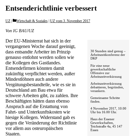
Entsenderichtlinie verbessert
Categories
UZ
Wirtschaft & Soziales
|
UZ vom 3. November 2017
Von IG BAU/UZ
Der EU-Ministerrat hat sich in der
vergangenen Woche darauf geeinigt,
dass entsandte Arbeiter im Prinzip
30 Stunden sind genug –
Arbeitszeitkonferenz der
genauso entlohnt werden sollen wie
DKP
die Kollegen des Gastlandes.
Für eine neue
Entsendefirmen könnten damit
gewerkschaftliche
Offensive zur
zukünftig verpflichtet werden, außer
Arbeitszeitverkürzung
Mindestlöhnen auch andere
Arbeitszeitverkürzung
Vergütungsbestandteile, wie es sie in
debattieren, begründen,
Deutschland am Bau etwa für
verankern.
schwere Arbeiten gibt, zu zahlen. Ihre
Gemeinsame Schritte
Beschäftigten hätten dann ebenso
finden.
Anspruch auf die Erstattung von
4 November 2017, 10.00
Fahrt- und Unterkunftskosten wie
Uhr bis 16.00 Uhr.
hiesige Kollegen. Widerstand gab es
Haus der Essener
gegen die Veränderung der Richtlinie
Gewerkschaften,
Teichstraße 4a, 45 147
vor allem aus osteuropäischen
Essen
Staaten.