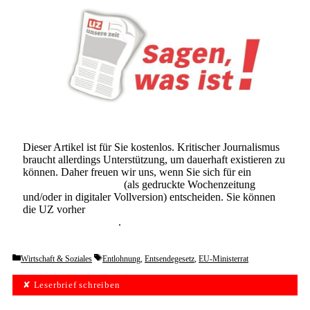
Dieser Artikel ist für Sie kostenlos. Kritischer Journalismus
braucht allerdings Unterstützung, um dauerhaft existieren zu
können. Daher freuen wir uns, wenn Sie sich für ein
Abonnement der UZ
(als gedruckte Wochenzeitung
und/oder in digitaler Vollversion) entscheiden. Sie können
die UZ vorher
6 Wochen lang kostenlos und
unverbindlich testen
.
Categories
Tags
Wirtschaft & Soziales
Entlohnung
,
Entsendegesetz
,
EU-Ministerrat
✘ Leserbrief schreiben