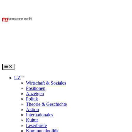
Skip
to
content
Menu
UZ
Wirtschaft & Soziales
Positionen
Anzeigen
Politik
Theorie & Geschichte
Aktion
Internationales
Kultur
Leserbriefe
Kommunalpolitik