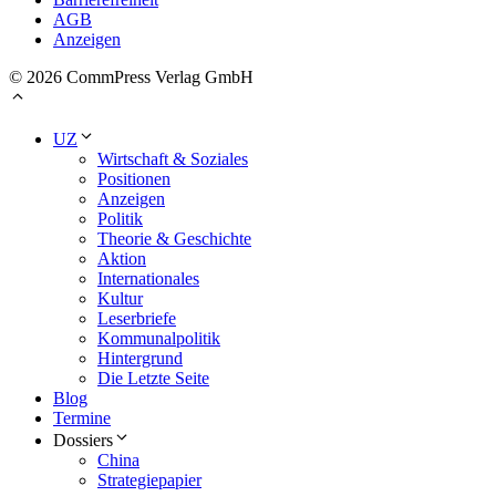
AGB
Anzeigen
© 2026 CommPress Verlag GmbH
UZ
Wirtschaft & Soziales
Positionen
Anzeigen
Politik
Theorie & Geschichte
Aktion
Internationales
Kultur
Leserbriefe
Kommunalpolitik
Hintergrund
Die Letzte Seite
Blog
Termine
Dossiers
China
Strategiepapier