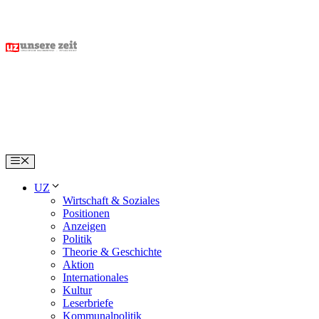
Skip
to
content
Menu
UZ
Wirtschaft & Soziales
Positionen
Anzeigen
Politik
Theorie & Geschichte
Aktion
Internationales
Kultur
Leserbriefe
Kommunalpolitik