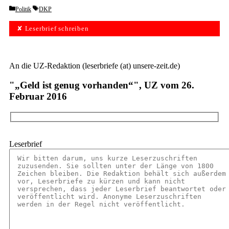
Categories
Tags
Politik
DKP
✘ Leserbrief schreiben
An die UZ-Redaktion (leserbriefe (at) unsere-zeit.de)
"„Geld ist genug vorhanden“", UZ vom 26.
Februar 2016
Leserbrief