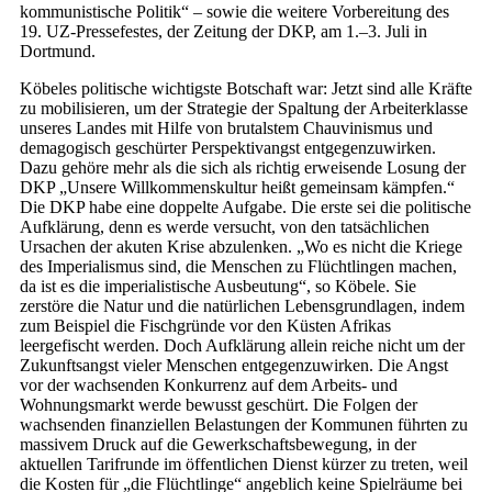
kommunistische Politik“ – sowie die weitere Vorbereitung des
19. UZ-Pressefestes, der Zeitung der DKP, am 1.–3. Juli in
Dortmund.
Köbeles politische wichtigste Botschaft war: Jetzt sind alle Kräfte
zu mobilisieren, um der Strategie der Spaltung der Arbeiterklasse
unseres Landes mit Hilfe von brutalstem Chauvinismus und
demagogisch geschürter Perspektivangst entgegenzuwirken.
Dazu gehöre mehr als die sich als richtig erweisende Losung der
DKP „Unsere Willkommenskultur heißt gemeinsam kämpfen.“
Die DKP habe eine doppelte Aufgabe. Die erste sei die politische
Aufklärung, denn es werde versucht, von den tatsächlichen
Ursachen der akuten Krise abzulenken. „Wo es nicht die Kriege
des Imperialismus sind, die Menschen zu Flüchtlingen machen,
da ist es die imperialistische Ausbeutung“, so Köbele. Sie
zerstöre die Natur und die natürlichen Lebensgrundlagen, indem
zum Beispiel die Fischgründe vor den Küsten Afrikas
leergefischt werden. Doch Aufklärung allein reiche nicht um der
Zukunftsangst vieler Menschen entgegenzuwirken. Die Angst
vor der wachsenden Konkurrenz auf dem Arbeits- und
Wohnungsmarkt werde bewusst geschürt. Die Folgen der
wachsenden finanziellen Belastungen der Kommunen führten zu
massivem Druck auf die Gewerkschaftsbewegung, in der
aktuellen Tarifrunde im öffentlichen Dienst kürzer zu treten, weil
die Kosten für „die Flüchtlinge“ angeblich keine Spielräume bei