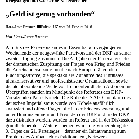
Kriegsfolgen und wachsende Not erarbeiten
„Geld ist genug vorhanden“
Categories
Hans-Peter Brenner
Politik
|
UZ vom 26. Februar 2016
Von Hans-Peter Brenner
Am Sitz des Parteivorstandes in Essen trat am vergangenen
Wochenende der neugewählte Parteivorstand der DKP zu seiner
zweiten Tagung zusammen. Die Aufgaben der Partei angesichts
der dramatischen Zuspitzung der Fragen von Krieg und Frieden,
die Auseinandersetzung um die nach Europa drängenden
Flüchtlingsströme, die spektakuläre Zunahme des Einflusses
ultrakonservativer und neofaschistischer Organisationen sowie
die atemberaubende Welle von fremdenfeindlichen Aktionen und
Übergriffen standen im Mittelpunkt des Referates des DKP-
Vorsitzenden Patrik Köbele. Die Rolle der NATO und darin des
deutschen Imperialismus wurde von Köbele ausführlich
analysiert und offene Fragen, die in der Friedensbewegung und
unter Bündnispartnern und Freunden der DKP und in der DKP
dazu diskutiert werden, wurden im Referat und in der Diskussion
gründlich beraten. Weitere Themen waren die Vorbereitung des
3. Tages des 21. Parteitages – darunter ein Initiativantrag zum
Problem des Aufbaus eines fraktionellen „Netzwerk