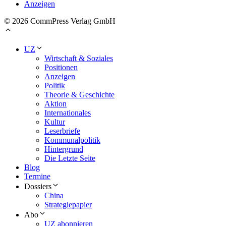
Anzeigen
© 2026 CommPress Verlag GmbH
UZ
Wirtschaft & Soziales
Positionen
Anzeigen
Politik
Theorie & Geschichte
Aktion
Internationales
Kultur
Leserbriefe
Kommunalpolitik
Hintergrund
Die Letzte Seite
Blog
Termine
Dossiers
China
Strategiepapier
Abo
UZ abonnieren