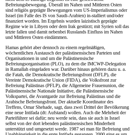
Befreiungsbewegung. Überall im Nahen und Mittleren Osten
sind religiös geprägte Bewegungen vom US-Imperialismus oder
Israel (im Falle des IS von Saudi-Arabien) in-stalliert und/oder
finanziert worden. Im Ergebnis wurden laizistisch geprägte
Regime wie in Libyen oder dem Irak gestürzt; mit Syrien soll das
letzte fallen und damit nebenbei Russlands Einfluss im Nahen
und Mittleren Osten eindämmen.
Hamas gehört aber dennoch zu einem regelmäßigen,
wöchentlichen Austausch der palästinensischen Parteien und
Organisationen in und um die Palästinensische
Befreiungsorganisation (PLO), zu dem die IMCWP-Delegation
in Ramallah eingeladen war. Darüber hinaus gehören dazu u. a.
die Fatah, die Demokratische Befreiungsfront (DFLP), die
Vereinte Demokratische Union (FIDA), die Volksfront zur
Befreiung Palästinas (PFLP), die Allgemeine Frauenunion, die
Palästinensische Nationale Initiative, die Palästinensische
Volkspartei, die Avantgarde zur Befreiung Palästinas und die
Arabische Befreiungsfront. Der aktuelle Koordinator des
Treffens, Omar Shehade, sagt, dass zwei Drittel der Bevölkerung
eine neue Intifada (dt: Aufstand) wollen. Auch die Mehrheit der
Parteiführer sei dafür; neu werde sein, dass sie auch in Israel
selbst von der dort lebenden palästinensischen Minderheit
unterstützt und umgesetzt werde. 1987 sei man für Befreiung und
Unabhängigkeit in die erste Intifada gegangen, 2000 ging es um