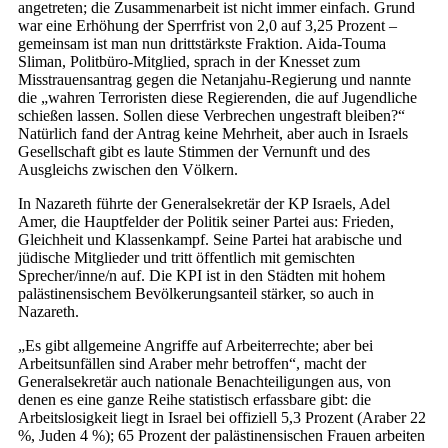
angetreten; die Zusammenarbeit ist nicht immer einfach. Grund
war eine Erhöhung der Sperrfrist von 2,0 auf 3,25 Prozent –
gemeinsam ist man nun drittstärkste Fraktion. Aida-Touma
Sliman, Politbüro-Mitglied, sprach in der Knesset zum
Misstrauensantrag gegen die Netanjahu-Regierung und nannte
die „wahren Terroristen diese Regierenden, die auf Jugendliche
schießen lassen. Sollen diese Verbrechen ungestraft bleiben?“
Natürlich fand der Antrag keine Mehrheit, aber auch in Israels
Gesellschaft gibt es laute Stimmen der Vernunft und des
Ausgleichs zwischen den Völkern.
In Nazareth führte der Generalsekretär der KP Israels, Adel
Amer, die Hauptfelder der Politik seiner Partei aus: Frieden,
Gleichheit und Klassenkampf. Seine Partei hat arabische und
jüdische Mitglieder und tritt öffentlich mit gemischten
Sprecher/inne/n auf. Die KPI ist in den Städten mit hohem
palästinensischem Bevölkerungsanteil stärker, so auch in
Nazareth.
„Es gibt allgemeine Angriffe auf Arbeiterrechte; aber bei
Arbeitsunfällen sind Araber mehr betroffen“, macht der
Generalsekretär auch nationale Benachteiligungen aus, von
denen es eine ganze Reihe statistisch erfassbare gibt: die
Arbeitslosigkeit liegt in Israel bei offiziell 5,3 Prozent (Araber 22
%, Juden 4 %); 65 Prozent der palästinensischen Frauen arbeiten