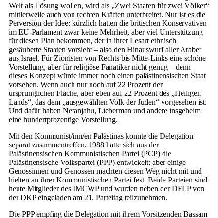
Welt als Lösung wollen, wird als „Zwei Staaten für zwei Völker“
mittlerweile auch von rechten Kräften unterbreitet. Nur ist es die
Perversion der Idee: kürzlich hatten die britischen Konservativen
im EU-Parlament zwar keine Mehrheit, aber viel Unterstützung
für diesen Plan bekommen, der in ihrer Lesart ethnisch
gesäuberte Staaten vorsieht – also den Hinauswurf aller Araber
aus Israel. Für Zionisten von Rechts bis Mitte-Links eine schöne
Vorstellung, aber für religiöse Fanatiker nicht genug – denn
dieses Konzept würde immer noch einen palästinensischen Staat
vorsehen. Wenn auch nur noch auf 22 Prozent der
ursprünglichen Fläche, aber eben auf 22 Prozent des „Heiligen
Lands“, das dem „ausgewählten Volk der Juden“ vorgesehen ist.
Und dafür haben Netanjahu, Lieberman und andere insgeheim
eine hundertprozentige Vorstellung.
Mit den Kommunist/inn/en Palästinas konnte die Delegation
separat zusammentreffen. 1988 hatte sich aus der
Palästinensischen Kommunistischen Partei (PCP) die
Palästinensische Volkspartei (PPP) entwickelt; aber einige
Genossinnen und Genossen machten diesen Weg nicht mit und
hielten an ihrer Kommunistischen Partei fest. Beide Parteien sind
heute Mitglieder des IMCWP und wurden neben der DFLP von
der DKP eingeladen am 21. Parteitag teilzunehmen.
Die PPP empfing die Delegation mit ihrem Vorsitzenden Bassam