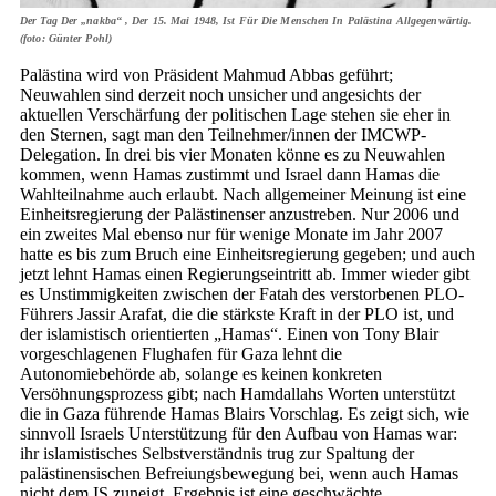
Der Tag Der „nakba“ , Der 15. Mai 1948, Ist Für Die Menschen In Palästina Allgegenwärtig.
(foto: Günter Pohl)
Palästina wird von Präsident Mahmud Abbas geführt;
Neuwahlen sind derzeit noch unsicher und angesichts der
aktuellen Verschärfung der politischen Lage stehen sie eher in
den Sternen, sagt man den Teilnehmer/innen der IMCWP-
Delegation. In drei bis vier Monaten könne es zu Neuwahlen
kommen, wenn Hamas zustimmt und Israel dann Hamas die
Wahlteilnahme auch erlaubt. Nach allgemeiner Meinung ist eine
Einheitsregierung der Palästinenser anzustreben. Nur 2006 und
ein zweites Mal ebenso nur für wenige Monate im Jahr 2007
hatte es bis zum Bruch eine Einheitsregierung gegeben; und auch
jetzt lehnt Hamas einen Regierungseintritt ab. Immer wieder gibt
es Unstimmigkeiten zwischen der Fatah des verstorbenen PLO-
Führers Jassir Arafat, die die stärkste Kraft in der PLO ist, und
der islamistisch orientierten „Hamas“. Einen von Tony Blair
vorgeschlagenen Flughafen für Gaza lehnt die
Autonomiebehörde ab, solange es keinen konkreten
Versöhnungsprozess gibt; nach Hamdallahs Worten unterstützt
die in Gaza führende Hamas Blairs Vorschlag. Es zeigt sich, wie
sinnvoll Israels Unterstützung für den Aufbau von Hamas war:
ihr islamistisches Selbstverständnis trug zur Spaltung der
palästinensischen Befreiungsbewegung bei, wenn auch Hamas
nicht dem IS zuneigt. Ergebnis ist eine geschwächte