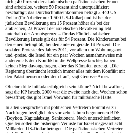
nicht; 40 Prozent der akademischen palästinensischen Frauen
sind arbeitslos, weitere 50 Prozent sind unterqualifiziert
beschäftigt; das Durchschnittseinkommen beträgt 2 440 US-
Dollar (für Arbeiter nur 1 500 US-Dollar) und ist bei der
jüdischen Bevölkerung um 15 Prozent höher als bei der
arabischen; 23 Prozent der israelischen Bevölkerung lebt
unterhalb der Armutsgrenze – für das Fünftel arabischer
Bevölkerung Israels gilt das für 54 Prozent. Die Kinderarmut bei
den einen beträgt 60, bei den anderen gerade 14 Prozent. Die
sozialen Proteste des Jahres 2011, vor allem um Wohnungsnot
und -preise, die Israel für ein paar Wochen ausnahmsweise mit
anderem als dem Konflikt in die Weltpresse brachte, haben
keinen Sieg davongetragen, aber das Kämpfen gezeigt. „Die
Regierung übertüncht letztlich immer alles mit dem Konflikt mit
den Palästinensern oder dem Iran“, sagt Genosse Amer.
Ob eine dritte Intifada erfolgreich sein könne? Nicht bewaffnet,
sagt die KP Israels. 2000 war die zweite nach drei Wochen schon
bewaffnet; das gibt Israel Vorwand für militärische Härte.
In allen Gesprächen mit politischen Vertretern kommt es zu
Nachfragen bezüglich des vor zehn Jahren begonnenen BDS
(Boykott, Kapitalabzug, Sanktionen). Nach unterschiedlichen
Quellen sollen die bisherigen Verluste für Israel insgesamt acht
Milliarden US-Dollar betragen. Die palästinensischen Vertreter