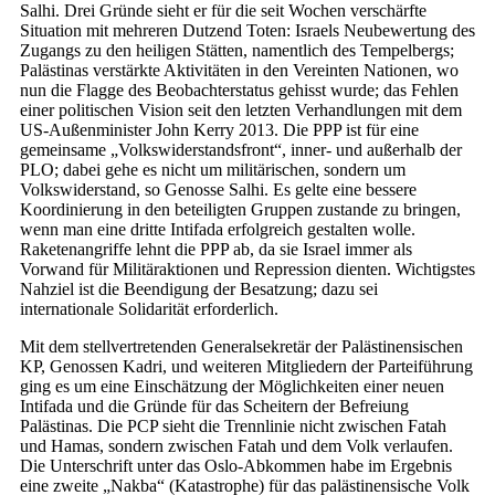
Salhi. Drei Gründe sieht er für die seit Wochen verschärfte
Situation mit mehreren Dutzend Toten: Israels Neubewertung des
Zugangs zu den heiligen Stätten, namentlich des Tempelbergs;
Palästinas verstärkte Aktivitäten in den Vereinten Nationen, wo
nun die Flagge des Beobachterstatus gehisst wurde; das Fehlen
einer politischen Vision seit den letzten Verhandlungen mit dem
US-Außenminister John Kerry 2013. Die PPP ist für eine
gemeinsame „Volkswiderstandsfront“, inner- und außerhalb der
PLO; dabei gehe es nicht um militärischen, sondern um
Volkswiderstand, so Genosse Salhi. Es gelte eine bessere
Koordinierung in den beteiligten Gruppen zustande zu bringen,
wenn man eine dritte Intifada erfolgreich gestalten wolle.
Raketenangriffe lehnt die PPP ab, da sie Israel immer als
Vorwand für Militäraktionen und Repression dienten. Wichtigstes
Nahziel ist die Beendigung der Besatzung; dazu sei
internationale Solidarität erforderlich.
Mit dem stellvertretenden Generalsekretär der Palästinensischen
KP, Genossen Kadri, und weiteren Mitgliedern der Parteiführung
ging es um eine Einschätzung der Möglichkeiten einer neuen
Intifada und die Gründe für das Scheitern der Befreiung
Palästinas. Die PCP sieht die Trennlinie nicht zwischen Fatah
und Hamas, sondern zwischen Fatah und dem Volk verlaufen.
Die Unterschrift unter das Oslo-Abkommen habe im Ergebnis
eine zweite „Nakba“ (Katastrophe) für das palästinensische Volk