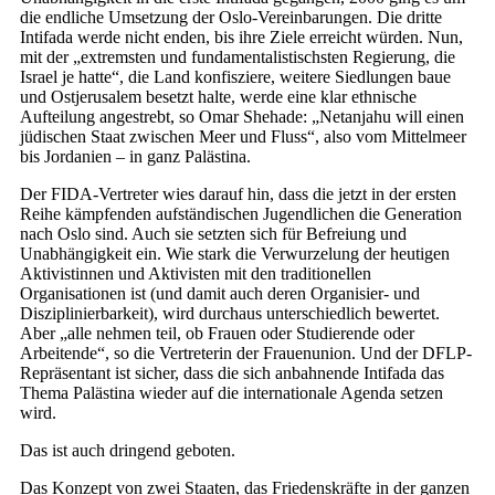
die endliche Umsetzung der Oslo-Vereinbarungen. Die dritte
Intifada werde nicht enden, bis ihre Ziele erreicht würden. Nun,
mit der „extremsten und fundamentalistischsten Regierung, die
Israel je hatte“, die Land konfisziere, weitere Siedlungen baue
und Ostjerusalem besetzt halte, werde eine klar ethnische
Aufteilung angestrebt, so Omar Shehade: „Netanjahu will einen
jüdischen Staat zwischen Meer und Fluss“, also vom Mittelmeer
bis Jordanien – in ganz Palästina.
Der FIDA-Vertreter wies darauf hin, dass die jetzt in der ersten
Reihe kämpfenden aufständischen Jugendlichen die Generation
nach Oslo sind. Auch sie setzten sich für Befreiung und
Unabhängigkeit ein. Wie stark die Verwurzelung der heutigen
Aktivistinnen und Aktivisten mit den traditionellen
Organisationen ist (und damit auch deren Organisier- und
Disziplinierbarkeit), wird durchaus unterschiedlich bewertet.
Aber „alle nehmen teil, ob Frauen oder Studierende oder
Arbeitende“, so die Vertreterin der Frauenunion. Und der DFLP-
Repräsentant ist sicher, dass die sich anbahnende Intifada das
Thema Palästina wieder auf die internationale Agenda setzen
wird.
Das ist auch dringend geboten.
Das Konzept von zwei Staaten, das Friedenskräfte in der ganzen