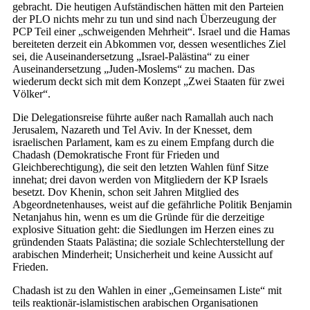
gebracht. Die heutigen Aufständischen hätten mit den Parteien
der PLO nichts mehr zu tun und sind nach Überzeugung der
PCP Teil einer „schweigenden Mehrheit“. Israel und die Hamas
bereiteten derzeit ein Abkommen vor, dessen wesentliches Ziel
sei, die Auseinandersetzung „Israel-Palästina“ zu einer
Auseinandersetzung „Juden-Moslems“ zu machen. Das
wiederum deckt sich mit dem Konzept „Zwei Staaten für zwei
Völker“.
Die Delegationsreise führte außer nach Ramallah auch nach
Jerusalem, Nazareth und Tel Aviv. In der Knesset, dem
israelischen Parlament, kam es zu einem Empfang durch die
Chadash (Demokratische Front für Frieden und
Gleichberechtigung), die seit den letzten Wahlen fünf Sitze
innehat; drei davon werden von Mitgliedern der KP Israels
besetzt. Dov Khenin, schon seit Jahren Mitglied des
Abgeordnetenhauses, weist auf die gefährliche Politik Benjamin
Netanjahus hin, wenn es um die Gründe für die derzeitige
explosive Situation geht: die Siedlungen im Herzen eines zu
gründenden Staats Palästina; die soziale Schlechterstellung der
arabischen Minderheit; Unsicherheit und keine Aussicht auf
Frieden.
Chadash ist zu den Wahlen in einer „Gemeinsamen Liste“ mit
teils reaktionär-islamistischen arabischen Organisationen