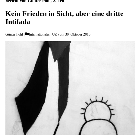
Bericht von Günter Pohl, 2. Teil
Kein Frieden in Sicht, aber eine dritte
Intifada
Categories
Günter Pohl
Internationales
|
UZ vom 30. Oktober 2015