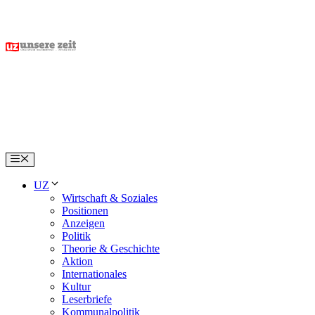
Skip
to
content
Menu
UZ
Wirtschaft & Soziales
Positionen
Anzeigen
Politik
Theorie & Geschichte
Aktion
Internationales
Kultur
Leserbriefe
Kommunalpolitik