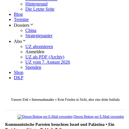
Hintergrund
Die Letzte Seite
Blog
Termine
Dossiers
China
Strategiepapier
Abo
UZ abonnieren
Anmelden
UZ als PDF (Archiv)
UZ vom 7. August 2026
Spenden
Shop
DKP
Unsere Zeit
»
Internationales
»
Kein Frieden in Sicht, aber eine dritte Intifada
Diesen Beitrag per E-Mail versenden
Kommunistische Parteien besuchten Israel und Palästina • Ein