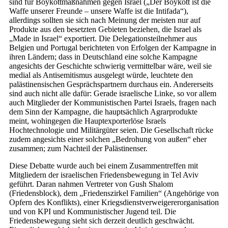
sind für Boykottmaßnahmen gegen Israel („Der Boykott ist die
Waffe unserer Freunde – unsere Waffe ist die Intifada“),
allerdings sollten sie sich nach Meinung der meisten nur auf
Produkte aus den besetzten Gebieten beziehen, die Israel als
„Made in Israel“ exportiert. Die Delegationsteilnehmer aus
Belgien und Portugal berichteten von Erfolgen der Kampagne in
ihren Ländern; dass in Deutschland eine solche Kampagne
angesichts der Geschichte schwierig vermittelbar wäre, weil sie
medial als Antisemitismus ausgelegt würde, leuchtete den
palästinensischen Gesprächspartnern durchaus ein. Andererseits
sind auch nicht alle dafür: Gerade israelische Linke, so vor allem
auch Mitglieder der Kommunistischen Partei Israels, fragen nach
dem Sinn der Kampagne, die hauptsächlich Agrarprodukte
meint, wohingegen die Hauptexporterlöse Israels
Hochtechnologie und Militärgüter seien. Die Gesellschaft rücke
zudem angesichts einer solchen „Bedrohung von außen“ eher
zusammen; zum Nachteil der Palästinenser.
Diese Debatte wurde auch bei einem Zusammentreffen mit
Mitgliedern der israelischen Friedensbewegung in Tel Aviv
geführt. Daran nahmen Vertreter von Gush Shalom
(Friedensblock), dem „Friedenszirkel Familien“ (Angehörige von
Opfern des Konflikts), einer Kriegsdienstverweigererorganisation
und von KPI und Kommunistischer Jugend teil. Die
Friedensbewegung sieht sich derzeit deutlich geschwächt.