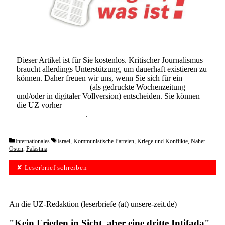
Dieser Artikel ist für Sie kostenlos. Kritischer Journalismus
braucht allerdings Unterstützung, um dauerhaft existieren zu
können. Daher freuen wir uns, wenn Sie sich für ein
Abonnement der UZ
(als gedruckte Wochenzeitung
und/oder in digitaler Vollversion) entscheiden. Sie können
die UZ vorher
6 Wochen lang kostenlos und
unverbindlich testen
.
Categories
Tags
Internationales
Israel
,
Kommunistische Parteien
,
Kriege und Konflikte
,
Naher
Osten
,
Palästina
✘ Leserbrief schreiben
An die UZ-Redaktion (leserbriefe (at) unsere-zeit.de)
"Kein Frieden in Sicht, aber eine dritte Intifada",