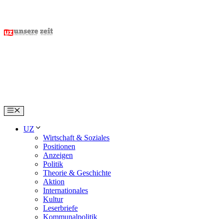
Skip
to
content
Menu
UZ
Wirtschaft & Soziales
Positionen
Anzeigen
Politik
Theorie & Geschichte
Aktion
Internationales
Kultur
Leserbriefe
Kommunalpolitik