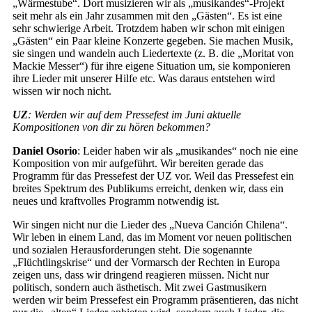
„Wärmestube“. Dort musizieren wir als „musikandes“-Projekt
seit mehr als ein Jahr zusammen mit den „Gästen“. Es ist eine
sehr schwierige Arbeit. Trotzdem haben wir schon mit einigen
„Gästen“ ein Paar kleine Konzerte gegeben. Sie machen Musik,
sie singen und wandeln auch Liedertexte (z. B. die „Moritat von
Mackie Messer“) für ihre eigene Situation um, sie komponieren
ihre Lieder mit unserer Hilfe etc. Was daraus entstehen wird
wissen wir noch nicht.
UZ
: Werden wir auf dem Pressefest im Juni aktuelle
Kompositionen von dir zu hören bekommen?
Daniel Osorio
: Leider haben wir als „musikandes“ noch nie eine
Komposition von mir aufgeführt. Wir bereiten gerade das
Programm für das Pressefest der UZ vor. Weil das Pressefest ein
breites Spektrum des Publikums erreicht, denken wir, dass ein
neues und kraftvolles Programm notwendig ist.
Wir singen nicht nur die Lieder des „Nueva Canción Chilena“.
Wir leben in einem Land, das im Moment vor neuen politischen
und sozialen Herausforderungen steht. Die sogenannte
„Flüchtlingskrise“ und der Vormarsch der Rechten in Europa
zeigen uns, dass wir dringend reagieren müssen. Nicht nur
politisch, sondern auch ästhetisch. Mit zwei Gastmusikern
werden wir beim Pressefest ein Programm präsentieren, das nicht