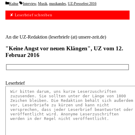
Categories
Tags
Kultur
Interview
,
Musik
,
musikandes
,
UZ-Pressefest 2016
✘ Leserbrief schreiben
An die UZ-Redaktion (leserbriefe (at) unsere-zeit.de)
"Keine Angst vor neuen Klängen", UZ vom 12.
Februar 2016
Leserbrief