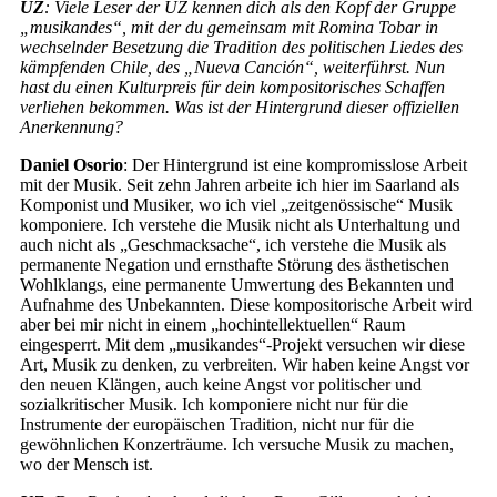
UZ
: Viele Leser der UZ kennen dich als den Kopf der Gruppe
„musikandes“, mit der du gemeinsam mit Romina Tobar in
wechselnder Besetzung die Tradition des politischen Liedes des
kämpfenden Chile, des „Nueva Canción“, weiterführst. Nun
hast du einen Kulturpreis für dein kompositorisches Schaffen
verliehen bekommen. Was ist der Hintergrund dieser offiziellen
Anerkennung?
Daniel Osorio
: Der Hintergrund ist eine kompromisslose Arbeit
mit der Musik. Seit zehn Jahren arbeite ich hier im Saarland als
Komponist und Musiker, wo ich viel „zeitgenössische“ Musik
komponiere. Ich verstehe die Musik nicht als Unterhaltung und
auch nicht als „Geschmacksache“, ich verstehe die Musik als
permanente Negation und ernsthafte Störung des ästhetischen
Wohlklangs, eine permanente Umwertung des Bekannten und
Aufnahme des Unbekannten. Diese kompositorische Arbeit wird
aber bei mir nicht in einem „hochintellektuellen“ Raum
eingesperrt. Mit dem „musikandes“-Projekt versuchen wir diese
Art, Musik zu denken, zu verbreiten. Wir haben keine Angst vor
den neuen Klängen, auch keine Angst vor politischer und
sozialkritischer Musik. Ich komponiere nicht nur für die
Instrumente der europäischen Tradition, nicht nur für die
gewöhnlichen Konzerträume. Ich versuche Musik zu machen,
wo der Mensch ist.