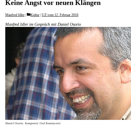
Keine Angst vor neuen Klängen
Categories
Manfred Idler
Kultur
|
UZ vom 12. Februar 2016
Manfred Idler im Gespräch mit Daniel Osorio
Daniel Osorio, Komponist Und Kommunist