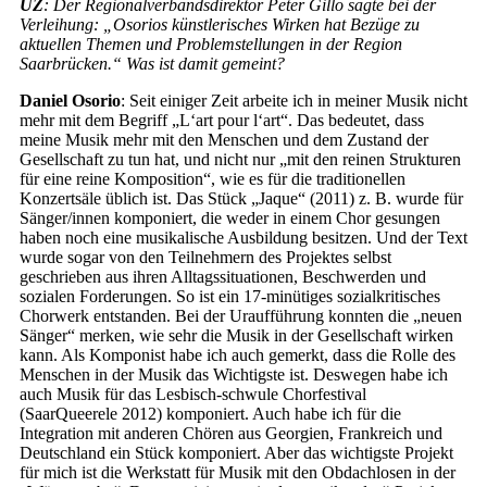
UZ
: Der Regionalverbandsdirektor Peter Gillo sagte bei der
Verleihung: „Osorios künstlerisches Wirken hat Bezüge zu
aktuellen Themen und Problemstellungen in der Region
Saarbrücken.“ Was ist damit gemeint?
Daniel Osorio
: Seit einiger Zeit arbeite ich in meiner Musik nicht
mehr mit dem Begriff „L‘art pour l‘art“. Das bedeutet, dass
meine Musik mehr mit den Menschen und dem Zustand der
Gesellschaft zu tun hat, und nicht nur „mit den reinen Strukturen
für eine reine Komposition“, wie es für die traditionellen
Konzertsäle üblich ist. Das Stück „Jaque“ (2011) z. B. wurde für
Sänger/innen komponiert, die weder in einem Chor gesungen
haben noch eine musikalische Ausbildung besitzen. Und der Text
wurde sogar von den Teilnehmern des Projektes selbst
geschrieben aus ihren Alltagssituationen, Beschwerden und
sozialen Forderungen. So ist ein 17-minütiges sozialkritisches
Chorwerk entstanden. Bei der Uraufführung konnten die „neuen
Sänger“ merken, wie sehr die Musik in der Gesellschaft wirken
kann. Als Komponist habe ich auch gemerkt, dass die Rolle des
Menschen in der Musik das Wichtigste ist. Deswegen habe ich
auch Musik für das Lesbisch-schwule Chorfestival
(SaarQueerele 2012) komponiert. Auch habe ich für die
Integration mit anderen Chören aus Georgien, Frankreich und
Deutschland ein Stück komponiert. Aber das wichtigste Projekt
für mich ist die Werkstatt für Musik mit den Obdachlosen in der