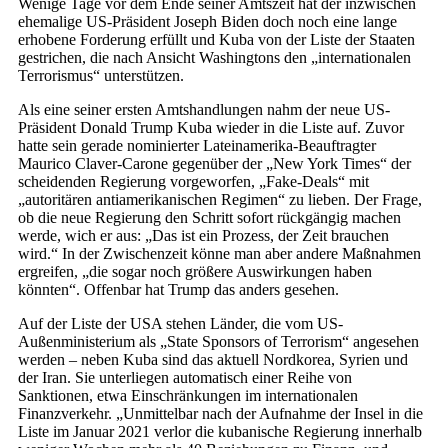
Wenige Tage vor dem Ende seiner Amtszeit hat der inzwischen
ehemalige US-Präsident Joseph Biden doch noch eine lange
erhobene Forderung erfüllt und Kuba von der Liste der Staaten
gestrichen, die nach Ansicht Washingtons den „internationalen
Terrorismus“ unterstützen.
Als eine seiner ersten Amtshandlungen nahm der neue US-
Präsident Donald Trump Kuba wieder in die Liste auf. Zuvor
hatte sein gerade nominierter Lateinamerika-Beauftragter
Maurico Claver-Carone gegenüber der „New York Times“ der
scheidenden Regierung vorgeworfen, „Fake-Deals“ mit
„autoritären antiamerikanischen Regimen“ zu lieben. Der Frage,
ob die neue Regierung den Schritt sofort rückgängig machen
werde, wich er aus: „Das ist ein Prozess, der Zeit brauchen
wird.“ In der Zwischenzeit könne man aber andere Maßnahmen
ergreifen, „die sogar noch größere Auswirkungen haben
könnten“. Offenbar hat Trump das anders gesehen.
Auf der Liste der USA stehen Länder, die vom US-
Außenministerium als „State Sponsors of Terrorism“ angesehen
werden – neben Kuba sind das aktuell Nordkorea, Syrien und
der Iran. Sie unterliegen automatisch einer Reihe von
Sanktionen, etwa Einschränkungen im internationalen
Finanzverkehr. „Unmittelbar nach der Aufnahme der Insel in die
Liste im Januar 2021 verlor die kubanische Regierung innerhalb