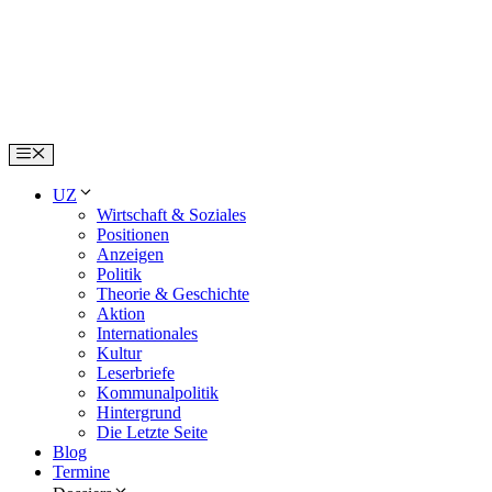
Skip
to
content
Menu
UZ
Wirtschaft & Soziales
Positionen
Anzeigen
Politik
Theorie & Geschichte
Aktion
Internationales
Kultur
Leserbriefe
Kommunalpolitik
Hintergrund
Die Letzte Seite
Blog
Termine