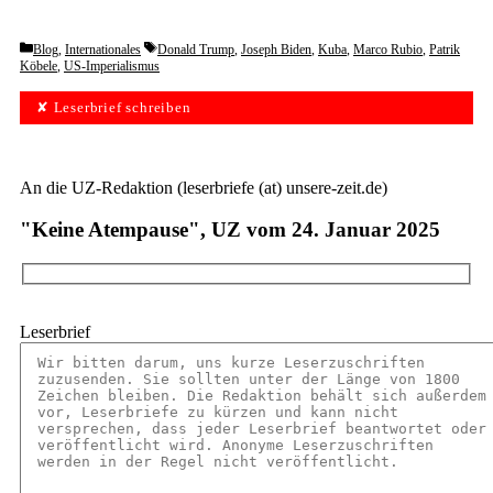
Categories
Tags
Blog
,
Internationales
Donald Trump
,
Joseph Biden
,
Kuba
,
Marco Rubio
,
Patrik
Köbele
,
US-Imperialismus
✘ Leserbrief schreiben
An die UZ-Redaktion (leserbriefe (at) unsere-zeit.de)
"Keine Atempause", UZ vom 24. Januar 2025
Leserbrief