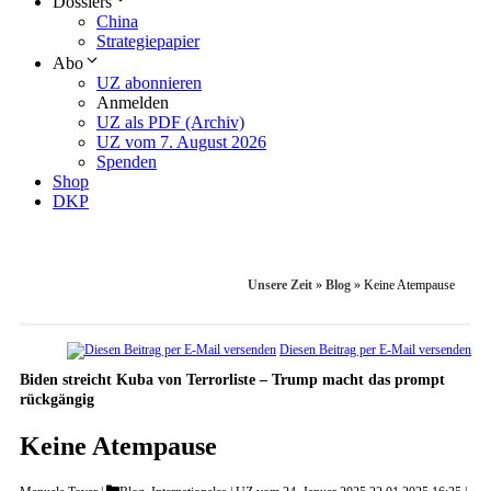
Dossiers
China
Strategiepapier
Abo
UZ abonnieren
Anmelden
UZ als PDF (Archiv)
UZ vom 7. August 2026
Spenden
Shop
DKP
Unsere Zeit
»
Blog
»
Keine Atempause
Diesen Beitrag per E-Mail versenden
Biden streicht Kuba von Terrorliste – Trump macht das prompt
rückgängig
Keine Atempause
Categories