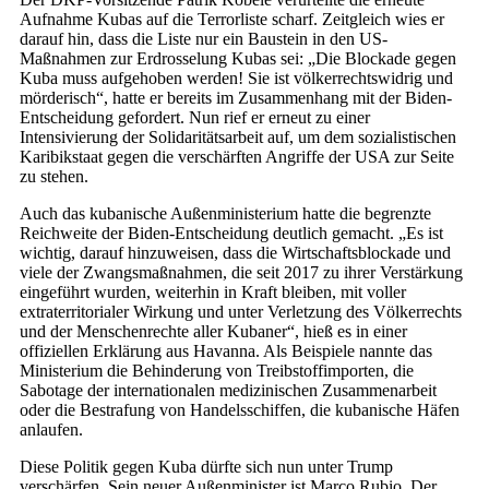
Aufnahme Kubas auf die Terrorliste scharf. Zeitgleich wies er
darauf hin, dass die Liste nur ein Baustein in den US-
Maßnahmen zur Erdrosselung Kubas sei: „Die Blockade gegen
Kuba muss aufgehoben werden! Sie ist völkerrechtswidrig und
mörderisch“, hatte er bereits im Zusammenhang mit der Biden-
Entscheidung gefordert. Nun rief er erneut zu einer
Intensivierung der Solidaritätsarbeit auf, um dem sozialistischen
Karibikstaat gegen die verschärften Angriffe der USA zur Seite
zu stehen.
Auch das kubanische Außenministerium hatte die begrenzte
Reichweite der Biden-Entscheidung deutlich gemacht. „Es ist
wichtig, darauf hinzuweisen, dass die Wirtschaftsblockade und
viele der Zwangsmaßnahmen, die seit 2017 zu ihrer Verstärkung
eingeführt wurden, weiterhin in Kraft bleiben, mit voller
extraterritorialer Wirkung und unter Verletzung des Völkerrechts
und der Menschenrechte aller Kubaner“, hieß es in einer
offiziellen Erklärung aus Havanna. Als Beispiele nannte das
Ministerium die Behinderung von Treibstoffimporten, die
Sabotage der internationalen medizinischen Zusammenarbeit
oder die Bestrafung von Handelsschiffen, die kubanische Häfen
anlaufen.
Diese Politik gegen Kuba dürfte sich nun unter Trump
verschärfen. Sein neuer Außenminister ist Marco Rubio. Der