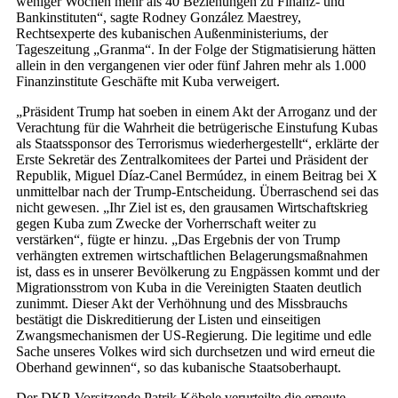
weniger Wochen mehr als 40 Beziehungen zu Finanz- und
Bankinstituten“, sagte Rodney González Maestrey,
Rechtsexperte des kubanischen Außenministeriums, der
Tageszeitung „Granma“. In der Folge der Stigmatisierung hätten
allein in den vergangenen vier oder fünf Jahren mehr als 1.000
Finanzinstitute Geschäfte mit Kuba verweigert.
„Präsident Trump hat soeben in einem Akt der Arroganz und der
Verachtung für die Wahrheit die betrügerische Einstufung Kubas
als Staatssponsor des Terrorismus wiederhergestellt“, erklärte der
Erste Sekretär des Zentralkomitees der Partei und Präsident der
Republik, Miguel Díaz-Canel Bermúdez, in einem Beitrag bei X
unmittelbar nach der Trump-Entscheidung. Überraschend sei das
nicht gewesen. „Ihr Ziel ist es, den grausamen Wirtschaftskrieg
gegen Kuba zum Zwecke der Vorherrschaft weiter zu
verstärken“, fügte er hinzu. „Das Ergebnis der von Trump
verhängten extremen wirtschaftlichen Belagerungsmaßnahmen
ist, dass es in unserer Bevölkerung zu Engpässen kommt und der
Migrationsstrom von Kuba in die Vereinigten Staaten deutlich
zunimmt. Dieser Akt der Verhöhnung und des Missbrauchs
bestätigt die Diskreditierung der Listen und einseitigen
Zwangsmechanismen der US-Regierung. Die legitime und edle
Sache unseres Volkes wird sich durchsetzen und wird erneut die
Oberhand gewinnen“, so das kubanische Staatsoberhaupt.
Der DKP-Vorsitzende Patrik Köbele verurteilte die erneute