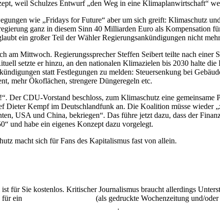
zept, weil Schulzes Entwurf „den Weg in eine Klimaplanwirtschaft“ wei
ewegungen wie „Fridays for Future“ aber um sich greift: Klimaschutz und
sregierung ganz in diesem Sinn 40 Milliarden Euro als Kompensation 
 glaubt ein großer Teil der Wähler Regierungsankündigungen nicht mehr
 am Mittwoch. Regierungssprecher Steffen Seibert teilte nach einer Sit
tuell setzte er hinzu, an den nationalen Klimazielen bis 2030 halte di
kündigungen statt Festlegungen zu melden: Steuersenkung bei Gebäude
nt, mehr Ökoflächen, strengere Düngeregeln etc.
so!“. Der CDU-Vorstand beschloss, zum Klimaschutz eine gemeinsame P
 Dieter Kempf im Deutschlandfunk an. Die Koalition müsse wieder „z
anten, USA und China, bekriegen“. Das führe jetzt dazu, dass der Finan
050“ und habe ein eigenes Konzept dazu vorgelegt.
z macht sich für Fans des Kapitalismus fast von allein.
 ist für Sie kostenlos. Kritischer Journalismus braucht allerdings Unte
 für ein
Abonnement der UZ
(als gedruckte Wochenzeitung und/oder i
kostenlos und unverbindlich testen
.