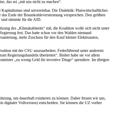
se, das sei „mit uns nicht zu machen“.
 Kapitalismus sind unvereinbar. Die Dialektik: Planwirtschaftliches
für das Ende der Braunkohleverstromung versprochen. Den größten
 und stimmte für die AfD.
zung des „Klimakabinetts“ mit, die Koalition wolle sich nicht unter
e Regierung fest. Das hatte schon vor den Wahlen niemand
sanierung, mehr Zuschuss für den Kauf kleiner Elektroautos,
osition mit der CSU auszuarbeiten. Federführend unter anderem:
um Regierungshandeln übertreten“. Bisher habe sie vor allem
zminister „zu wenig Geld für investive Dinge“ spendiere. Im übrigen
rstützung, um dauerhaft existieren zu können. Daher freuen wir uns,
n digitaler Vollversion) entscheiden. Sie können die UZ vorher
6