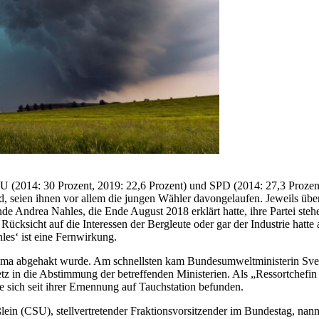
 (2014: 30 Prozent, 2019: 22,6 Prozent) und SPD (2014: 27,3 Prozent,
, seien ihnen vor allem die jungen Wähler davongelaufen. Jeweils über
de Andrea Nahles, die Ende August 2018 erklärt hatte, ihre Partei steh
cksicht auf die Interessen der Bergleute oder gar der Industrie hatt
es‘ ist eine Fernwirkung.
ema abgehakt wurde. Am schnellsten kam Bundesumweltministerin Sven
 in die Abstimmung der betreffenden Ministerien. Als „Ressortchefin 
e sich seit ihrer Ernennung auf Tauchstation befunden.
lein (CSU), stellvertretender Fraktionsvorsitzender im Bundestag, nan