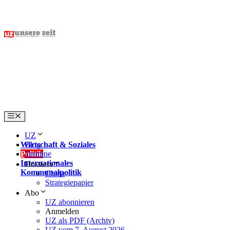
Skip
to
content
Menu
UZ
Wirtschaft & Soziales
Blog
Politik
Termine
Internationales
Dossiers
Kommunalpolitik
China
Strategiepapier
Abo
UZ abonnieren
Anmelden
UZ als PDF (Archiv)
UZ vom 7. August 2026