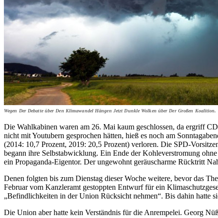
Wegen Der Debatte über Den Klimawandel Hängen Jetzt Dunkle Wolken über Der Großen Koalition.
Die Wahlkabinen waren am 26. Mai kaum geschlossen, da ergriff CDU
nicht mit Youtubern gesprochen hätten, hieß es noch am Sonntagabend
(2014: 10,7 Prozent, 2019: 20,5 Prozent) verloren. Die SPD-Vorsitzen
begann ihre Selbstabwicklung. Ein Ende der Kohleverstromung ohne Rü
ein Propaganda-Eigentor. Der ungewohnt geräuscharme Rücktritt Nahl
Denen folgten bis zum Dienstag dieser Woche weitere, bevor das Th
Februar vom Kanzleramt gestoppten Entwurf für ein Klimaschutzgesetz
„Befindlichkeiten in der Union Rücksicht nehmen“. Bis dahin hatte si
Die Union aber hatte kein Verständnis für die Anrempelei. Georg Nüß