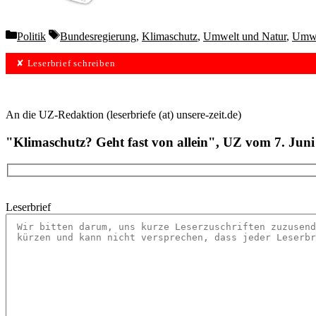
Categories
Tags
Politik
Bundesregierung
,
Klimaschutz
,
Umwelt und Natur
,
Umwe
✘ Leserbrief schreiben
An die UZ-Redaktion (leserbriefe (at) unsere-zeit.de)
"Klimaschutz? Geht fast von allein", UZ vom 7. Juni
Leserbrief