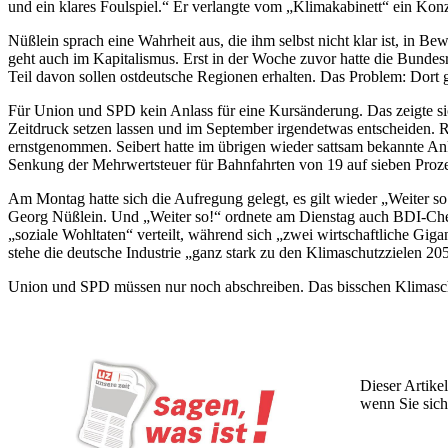
und ein klares Foulspiel.“ Er verlangte vom „Klimakabinett“ ein Kon
Nüßlein sprach eine Wahrheit aus, die ihm selbst nicht klar ist, in B
geht auch im Kapitalismus. Erst in der Woche zuvor hatte die Bunde
Teil davon sollen ostdeutsche Regionen erhalten. Das Problem: Dort
Für Union und SPD kein Anlass für eine Kursänderung. Das zeigte sich
Zeitdruck setzen lassen und im September irgendetwas entscheiden. Ri
ernstgenommen. Seibert hatte im übrigen wieder sattsam bekannte An
Senkung der Mehrwertsteuer für Bahnfahrten von 19 auf sieben Proze
Am Montag hatte sich die Aufregung gelegt, es gilt wieder „Weiter 
Georg Nüßlein. Und „Weiter so!“ ordnete am Dienstag auch BDI-Chef
„soziale Wohltaten“ verteilt, während sich „zwei wirtschaftliche Gig
stehe die deutsche Industrie „ganz stark zu den Klimaschutzzielen 2
Union und SPD müssen nur noch abschreiben. Das bisschen Klimaschut
Dieser Artikel
wenn Sie sich
Wochen lang 