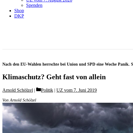
Spenden
Shop
DKP
Nach den EU-Wahlen herrschte bei Union und SPD eine Woche Panik. Se
Klimaschutz? Geht fast von allein
Categories
Arnold Schölzel
Politik
|
UZ vom 7. Juni 2019
Von Arnold Schölzel