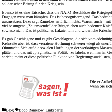
solidarischer Beitrag für den Krieg sein.
Ebenso ist es eine Tatsache, dass die NATO-Beschlüsse die Kriegsgefa
Dagegen muss man kämpfen. Das ist besorgniserregend. Das bedroht di
auszusetzen. Dazu sagt Ramelow natürlich nichts. Warum auch – mit ge
viel besungene „Zeitenwende“ der Bürgerlichen auch bedeutet: Kniefall
sowieso nicht. Das ist politisches Lakaientum und widerliche Krieche
Es gab Geschlagene und es gibt Geschlagene, die sich vom edelmüti
Kehrseite aber ist, dass verratene Hoffnung schwerer wiegt als unerfü
Ohnmacht. Sich auf die sozialen Hoffnungen der werktätigen Massen 
plätten und das mit „pragmatischer Politik“ zu labeln, weil man im
spricht, meint er diese politische Funktion von Regierungssozialisten, d
Dieser Artikel
wenn Sie sich
Wochen lang 
Categories
Tags
Blog
Bodo Ramelow
,
Linkspartei