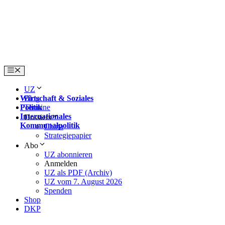
Skip
to
content
Menu
UZ
Wirtschaft & Soziales
Blog
Politik
Termine
Internationales
Dossiers
Kommunalpolitik
China
Strategiepapier
Abo
UZ abonnieren
Anmelden
UZ als PDF (Archiv)
UZ vom 7. August 2026
Spenden
Shop
DKP