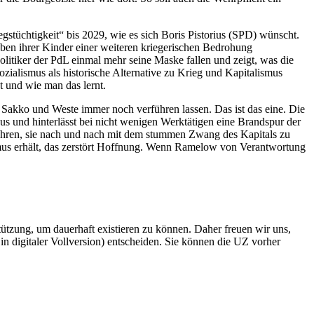
gstüchtigkeit“ bis 2029, wie es sich Boris Pistorius (SPD) wünscht.
eben ihrer Kinder einer weiteren kriegerischen Bedrohung
litiker der PdL einmal mehr seine Maske fallen und zeigt, was die
ozialismus als historische Alternative zu Krieg und Kapitalismus
t und wie man das lernt.
Sakko und Weste immer noch verführen lassen. Das ist das eine. Die
aus und hinterlässt bei nicht wenigen Werktätigen eine Brandspur der
nähren, sie nach und nach mit dem stummen Zwang des Kapitals zu
ismus erhält, das zerstört Hoffnung. Wenn Ramelow von Verantwortung
rstützung, um dauerhaft existieren zu können. Daher freuen wir uns,
n digitaler Vollversion) entscheiden. Sie können die UZ vorher
6