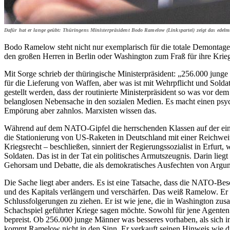
Dafür hat er lange geübt: Thüringens Ministerpräsident Bodo Ramelow (Linkspartei) zeigt das edelm
Bodo Ramelow steht nicht nur exemplarisch für die totale Demontage d
den großen Herren in Berlin oder Washington zum Fraß für ihre Kriege
Mit Sorge schrieb der thüringische Ministerpräsident: „256.000 junge
für die Lieferung von Waffen, aber was ist mit Wehrpflicht und So
gestellt werden, dass der routinierte Ministerpräsident so was vor d
belanglosen Nebensache in den sozialen Medien. Es macht einen psy
Empörung aber zahnlos. Marxisten wissen das.
Während auf dem NATO-Gipfel die herrschenden Klassen auf der einen
die Stationierung von US-Raketen in Deutschland mit einer Reichw
Kriegsrecht – beschließen, sinniert der Regierungssozialist in Erfurt
Soldaten. Das ist in der Tat ein politisches Armutszeugnis. Darin li
Gehorsam und Debatte, die als demokratisches Ausfechten von Argu
Die Sache liegt aber anders. Es ist eine Tatsache, dass die NATO-Bes
und des Kapitals verlängern und verschärfen. Das weiß Ramelow. Er i
Schlussfolgerungen zu ziehen. Er ist wie jene, die in Washington zu
Schachspiel geführter Kriege sagen möchte. Sowohl für jene Agenten 
bepreist. Ob 256.000 junge Männer was besseres vorhaben, als sich
kommt Ramelow nicht in den Sinn. Er verkauft seinen Hinweis wie die 