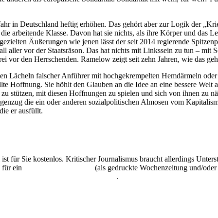
hr in Deutschland heftig erhöhen. Das gehört aber zur Logik der „Krie
e arbeitende Klasse. Davon hat sie nichts, als ihre Körper und das L
zielten Äußerungen wie jenen lässt der seit 2014 regierende Spitzenpo
 aller vor der Staatsräson. Das hat nichts mit Linkssein zu tun – mit S
rei vor den Herrschenden. Ramelow zeigt seit zehn Jahren, wie das geh
gen Lächeln falscher Anführer mit hochgekrempelten Hemdärmeln oder 
llte Hoffnung. Sie höhlt den Glauben an die Idee an eine bessere Welt 
zu stützen, mit diesen Hoffnungen zu spielen und sich von ihnen zu 
 Gegenzug die ein oder anderen sozialpolitischen Almosen vom Kapital
ie er ausfüllt.
 ist für Sie kostenlos. Kritischer Journalismus braucht allerdings Unte
 für ein
Abonnement der UZ
(als gedruckte Wochenzeitung und/oder i
kostenlos und unverbindlich testen
.