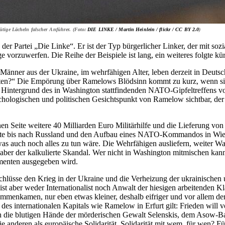
ütige Lächeln falscher Anführer. (Foto:
DIE LINKE / Martin Heinlein / flickr /
CC BY 2.0
)
er Partei „Die Linke“. Er ist der Typ bürgerlicher Linker, der mit sozi
 vorzuwerfen. Die Reihe der Beispiele ist lang, ein weiteres folgte kü
 Männer aus der Ukraine, im wehrfähigen Alter, leben derzeit in Deutsc
ldaten?“ Die Empörung über Ramelows Blödsinn kommt zu kurz, wenn s
em Hintergrund des in Washington stattfindenden NATO-Gipfeltreffens vo
chologischen und politischen Gesichtspunkt von Ramelow sichtbar, der
 Seite weitere 40 Milliarden Euro Militärhilfe und die Lieferung von
eite bis nach Russland und den Aufbau eines NATO-Kommandos in Wies
, was auch noch alles zu tun wäre. Die Wehrfähigen ausliefern, weiter Wa
egt aber der kalkulierte Skandal. Wer nicht in Washington mitmischen k
menten ausgegeben wird.
chlüsse den Krieg in der Ukraine und die Verheizung der ukrainischen u
st aber weder Internationalist noch Anwalt der hiesigen arbeitenden 
sammenkamen, nur eben etwas kleiner, deshalb eifriger und vor allem d
des internationalen Kapitals wie Ramelow in Erfurt gilt: Frieden will 
 in die blutigen Hände der mörderischen Gewalt Selenskis, dem Asow-
anderen als europäische Solidarität. Solidarität mit wem, für wen? Für 