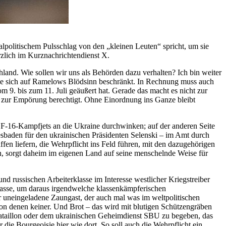
alpolitischem Pulsschlag von den „kleinen Leuten“ spricht, um sie
rzlich im Kurznachrichtendienst X.
hland. Wie sollen wir uns als Behörden dazu verhalten? Ich bin weiter
ie sich auf Ramelows Blödsinn beschränkt. In Rechnung muss auch
m 9. bis zum 11. Juli geäußert hat. Gerade das macht es nicht zur
 zur Empörung berechtigt. Ohne Einordnung ins Ganze bleibt
 F-16-Kampfjets an die Ukraine durchwinken; auf der anderen Seite
baden für den ukrainischen Präsidenten Selenski – im Amt durch
ffen liefern, die Wehrpflicht ins Feld führen, mit den dazugehörigen
ann, sorgt daheim im eigenen Land auf seine menschelnde Weise für
nd russischen Arbeiterklasse im Interesse westlicher Kriegstreiber
Klasse, um daraus irgendwelche klassenkämpferischen
er uneingeladene Zaungast, der auch mal was im weltpolitischen
von denen keiner. Und Brot – das wird mit blutigen Schützengräben
Bataillon oder dem ukrainischen Geheimdienst SBU zu begeben, das
die Bourgeoisie hier wie dort. So soll auch die Wehrpflicht ein