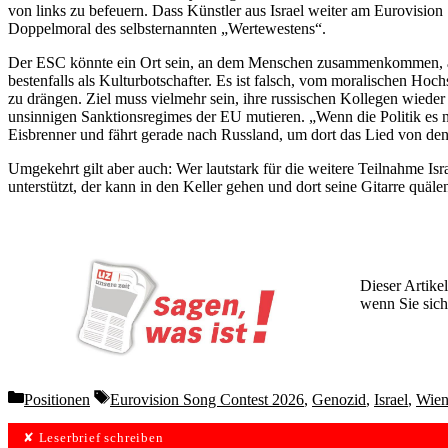
von links zu befeuern. Dass Künstler aus Israel weiter am Eurovision 
Doppelmoral des selbsternannten „Wertewestens“.
Der ESC könnte ein Ort sein, an dem Menschen zusammenkommen, auch w
bestenfalls als Kulturbotschafter. Es ist falsch, vom moralischen Ho
zu drängen. Ziel muss vielmehr sein, ihre russischen Kollegen wieder
unsinnigen Sanktionsregimes der EU mutieren. „Wenn die Politik es n
Eisbrenner und fährt gerade nach Russland, um dort das Lied von de
Umgekehrt gilt aber auch: Wer lautstark für die weitere Teilnahme I
unterstützt, der kann in den Keller gehen und dort seine Gitarre quälen
Dieser Artikel
wenn Sie sich
Wochen lang 
Categories
Tags
Positionen
Eurovision Song Contest 2026
,
Genozid
,
Israel
,
Wie
✘ Leserbrief schreiben