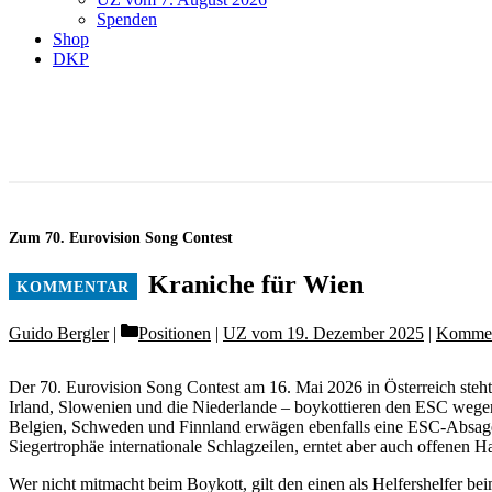
Spenden
Shop
DKP
Zum 70. Eurovision Song Contest
Kraniche für Wien
Categories
Guido Bergler
Positionen
|
UZ vom 19. Dezember 2025
|
Kommen
Der 70. Eurovision Song Contest am 16. Mai 2026 in Österreich steht
Irland, Slowenien und die Niederlande – boykottieren den ESC wegen
Belgien, Schweden und Finnland erwägen ebenfalls eine ESC-Absage.
Siegertrophäe internationale Schlagzeilen, erntet aber auch offenen H
Wer nicht mitmacht beim Boykott, gilt den einen als Helfershelfer 