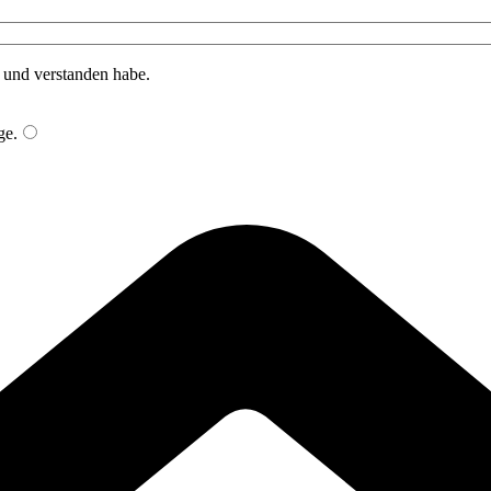
n und verstanden habe.
ge
.