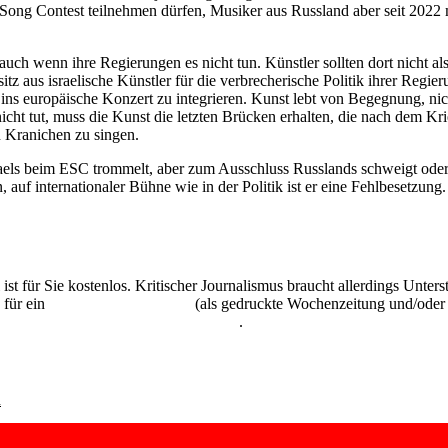
Song Contest teilnehmen dürfen, Musiker aus Russland aber seit 2022 mi
enn ihre Regierungen es nicht tun. Künstler sollten dort nicht als de
chsitz aus israelische Künstler für die verbrecherische Politik ihrer R
 ins europäische Konzert zu integrieren. Kunst lebt von Begegnung, nic
icht tut, muss die Kunst die letzten Brücken erhalten, die nach dem Kr
n Kranichen zu singen.
sraels beim ESC trommelt, aber zum Ausschluss Russlands schweigt oder
, auf internationaler Bühne wie in der Politik ist er eine Fehlbesetzung.
 ist für Sie kostenlos. Kritischer Journalismus braucht allerdings Unte
 für ein
Abonnement der UZ
(als gedruckte Wochenzeitung und/oder i
kostenlos und unverbindlich testen
.
n