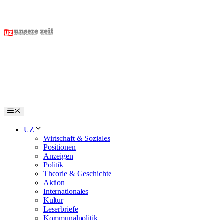
Skip
to
content
Menu
UZ
Wirtschaft & Soziales
Positionen
Anzeigen
Politik
Theorie & Geschichte
Aktion
Internationales
Kultur
Leserbriefe
Kommunalpolitik