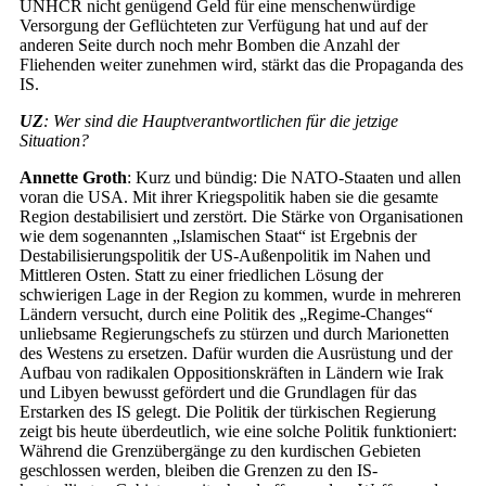
UNHCR nicht genügend Geld für eine menschenwürdige
Versorgung der Geflüchteten zur Verfügung hat und auf der
anderen Seite durch noch mehr Bomben die Anzahl der
Fliehenden weiter zunehmen wird, stärkt das die Propaganda des
IS.
UZ
: Wer sind die Hauptverantwortlichen für die jetzige
Situation?
Annette Groth
: Kurz und bündig: Die NATO-Staaten und allen
voran die USA. Mit ihrer Kriegspolitik haben sie die gesamte
Region destabilisiert und zerstört. Die Stärke von Organisationen
wie dem sogenannten „Islamischen Staat“ ist Ergebnis der
Destabilisierungspolitik der US-Außenpolitik im Nahen und
Mittleren Osten. Statt zu einer friedlichen Lösung der
schwierigen Lage in der Region zu kommen, wurde in mehreren
Ländern versucht, durch eine Politik des „Regime-Changes“
unliebsame Regierungschefs zu stürzen und durch Marionetten
des Westens zu ersetzen. Dafür wurden die Ausrüstung und der
Aufbau von radikalen Oppositionskräften in Ländern wie Irak
und Libyen bewusst gefördert und die Grundlagen für das
Erstarken des IS gelegt. Die Politik der türkischen Regierung
zeigt bis heute überdeutlich, wie eine solche Politik funktioniert:
Während die Grenzübergänge zu den kurdischen Gebieten
geschlossen werden, bleiben die Grenzen zu den IS-