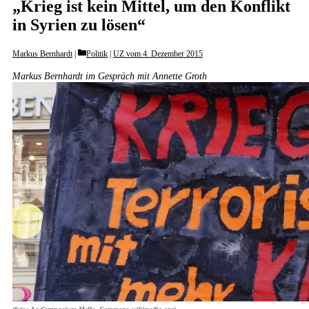
„Krieg ist kein Mittel, um den Konflikt
in Syrien zu lösen“
Categories
Markus Bernhardt
Politik
|
UZ vom 4. Dezember 2015
Markus Bernhardt im Gespräch mit Annette Groth