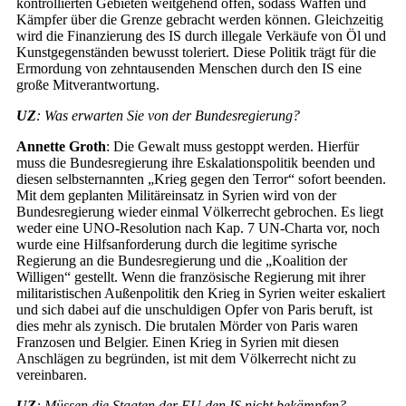
kontrollierten Gebieten weitgehend offen, sodass Waffen und
Kämpfer über die Grenze gebracht werden können. Gleichzeitig
wird die Finanzierung des IS durch illegale Verkäufe von Öl und
Kunstgegenständen bewusst toleriert. Diese Politik trägt für die
Ermordung von zehntausenden Menschen durch den IS eine
große Mitverantwortung.
UZ
: Was erwarten Sie von der Bundesregierung?
Annette Groth
: Die Gewalt muss gestoppt werden. Hierfür
muss die Bundesregierung ihre Eskalationspolitik beenden und
diesen selbsternannten „Krieg gegen den Terror“ sofort beenden.
Mit dem geplanten Militäreinsatz in Syrien wird von der
Bundesregierung wieder einmal Völkerrecht gebrochen. Es liegt
weder eine UNO-Resolution nach Kap. 7 UN-Charta vor, noch
wurde eine Hilfsanforderung durch die legitime syrische
Regierung an die Bundesregierung und die „Koalition der
Willigen“ gestellt. Wenn die französische Regierung mit ihrer
militaristischen Außenpolitik den Krieg in Syrien weiter eskaliert
und sich dabei auf die unschuldigen Opfer von Paris beruft, ist
dies mehr als zynisch. Die brutalen Mörder von Paris waren
Franzosen und Belgier. Einen Krieg in Syrien mit diesen
Anschlägen zu begründen, ist mit dem Völkerrecht nicht zu
vereinbaren.
UZ
: Müssen die Staaten der EU den IS nicht bekämpfen?