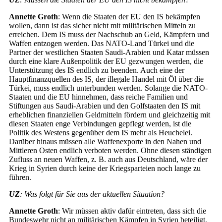
Annette Groth
: Wenn die Staaten der EU den IS bekämpfen
wollen, dann ist das sicher nicht mit militärischen Mitteln zu
erreichen. Dem IS muss der Nachschub an Geld, Kämpfern und
Waffen entzogen werden. Das NATO-Land Türkei und die
Partner der westlichen Staaten Saudi-Arabien und Katar müssen
durch eine klare Außenpolitik der EU gezwungen werden, die
Unterstützung des IS endlich zu beenden. Auch eine der
Hauptfinanzquellen des IS, der illegale Handel mit Öl über die
Türkei, muss endlich unterbunden werden. Solange die NATO-
Staaten und die EU hinnehmen, dass reiche Familien und
Stiftungen aus Saudi-Arabien und den Golfstaaten den IS mit
erheblichen finanziellen Geldmitteln fördern und gleichzeitig mit
diesen Staaten enge Verbindungen gepflegt werden, ist die
Politik des Westens gegenüber dem IS mehr als Heuchelei.
Darüber hinaus müssen alle Waffenexporte in den Nahen und
Mittleren Osten endlich verboten werden. Ohne diesen ständigen
Zufluss an neuen Waffen, z. B. auch aus Deutschland, wäre der
Krieg in Syrien durch keine der Kriegsparteien noch lange zu
führen.
UZ
: Was folgt für Sie aus der aktuellen Situation?
Annette Groth
: Wir müssen aktiv dafür eintreten, dass sich die
Bundeswehr nicht an militärischen Kämpfen in Syrien beteiligt.