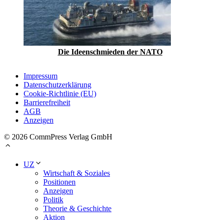
Die Ideenschmieden der NATO
Impressum
Datenschutzerklärung
Cookie-Richtlinie (EU)
Barrierefreiheit
AGB
Anzeigen
© 2026 CommPress Verlag GmbH
UZ
Wirtschaft & Soziales
Positionen
Anzeigen
Politik
Theorie & Geschichte
Aktion