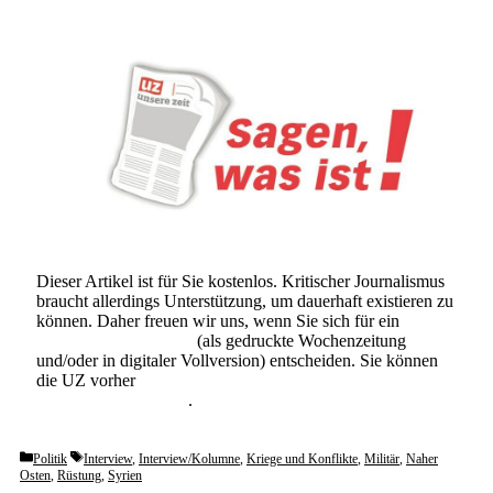
Dieser Artikel ist für Sie kostenlos. Kritischer Journalismus
braucht allerdings Unterstützung, um dauerhaft existieren zu
können. Daher freuen wir uns, wenn Sie sich für ein
Abonnement der UZ
(als gedruckte Wochenzeitung
und/oder in digitaler Vollversion) entscheiden. Sie können
die UZ vorher
6 Wochen lang kostenlos und
unverbindlich testen
.
Categories
Tags
Politik
Interview
,
Interview/Kolumne
,
Kriege und Konflikte
,
Militär
,
Naher
Osten
,
Rüstung
,
Syrien