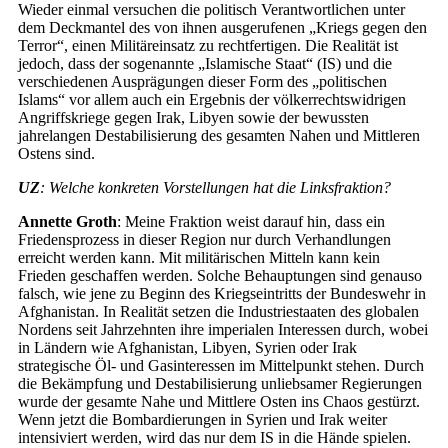
Wieder einmal versuchen die politisch Verantwortlichen unter
dem Deckmantel des von ihnen ausgerufenen „Kriegs gegen den
Terror“, einen Militäreinsatz zu rechtfertigen. Die Realität ist
jedoch, dass der sogenannte „Islamische Staat“ (IS) und die
verschiedenen Ausprägungen dieser Form des „politischen
Islams“ vor allem auch ein Ergebnis der völkerrechtswidrigen
Angriffskriege gegen Irak, Libyen sowie der bewussten
jahrelangen Destabilisierung des gesamten Nahen und Mittleren
Ostens sind.
UZ
: Welche konkreten Vorstellungen hat die Linksfraktion?
Annette Groth
: Meine Fraktion weist darauf hin, dass ein
Friedensprozess in dieser Region nur durch Verhandlungen
erreicht werden kann. Mit militärischen Mitteln kann kein
Frieden geschaffen werden. Solche Behauptungen sind genauso
falsch, wie jene zu Beginn des Kriegseintritts der Bundeswehr in
Afghanistan. In Realität setzen die Industriestaaten des globalen
Nordens seit Jahrzehnten ihre imperialen Interessen durch, wobei
in Ländern wie Afghanistan, Libyen, Syrien oder Irak
strategische Öl- und Gasinteressen im Mittelpunkt stehen. Durch
die Bekämpfung und Destabilisierung unliebsamer Regierungen
wurde der gesamte Nahe und Mittlere Osten ins Chaos gestürzt.
Wenn jetzt die Bombardierungen in Syrien und Irak weiter
intensiviert werden, wird das nur dem IS in die Hände spielen.