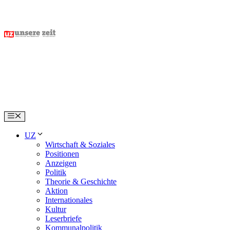
Skip
to
content
Menu
UZ
Wirtschaft & Soziales
Positionen
Anzeigen
Politik
Theorie & Geschichte
Aktion
Internationales
Kultur
Leserbriefe
Kommunalpolitik