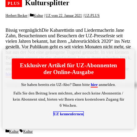
Kultursplitter
Categories
Herbert Becker
Kultur
|
UZ vom 22. Januar 2021
|
UZ-PLUS
Bissig vergnüglichDie Kabarettistin und Liedermacherin Jane
Zahn, Besucherinnen und Besuchern der UZ-Pressefeste seit
vielen Jahren bekannt, hat ihren „Jahresrückblick 2020“ ins Netz
gestellt. Vor Publikum geht es seit vielen Monaten nicht mehr, sie
hat aus der Not eine gelungene Tugend gemacht. In vier kleinen
Beiträgen nimmt sie das abgelaufene Jahr in ihren scharfen Blick,
mancher Text, manches Lied sind schon sarkastisch bitter, bei
Exklusiver Artikel für UZ-Abonnenten
anderen scheint die Hoffnung auf solidarisches Handeln ... Bitte
der Online-Ausgabe
hier
anmelden
Sie haben bereits ein UZ-Abo? Dann bitte
hier
anmelden.
ZXJmcmV1bGljaCBkdXJjaC4gw5xiZXIgZGVuIGJla2FubnR
Falls Sie den Beitrag lesen möchten, aber noch keine Abonnentin /
kein Abonnent sind, bieten wir Ihnen einen kostenlosen Zugang für
6 Wochen.
UZ kennenlernen
Categories
Tags
Kultur
Kultur