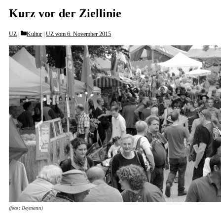
Kurz vor der Ziellinie
Categories
UZ
Kultur
|
UZ vom 6. November 2015
(foto: Deymann)