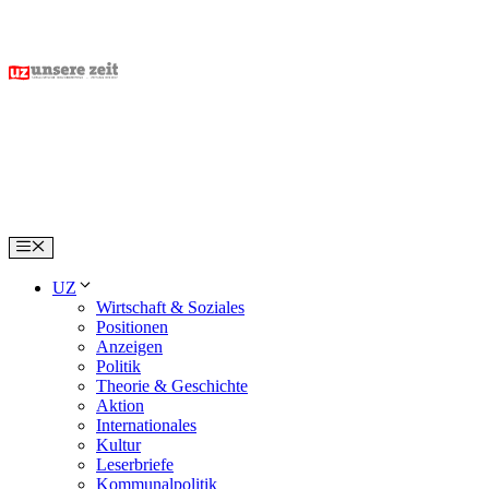
Skip
to
content
Menu
UZ
Wirtschaft & Soziales
Positionen
Anzeigen
Politik
Theorie & Geschichte
Aktion
Internationales
Kultur
Leserbriefe
Kommunalpolitik