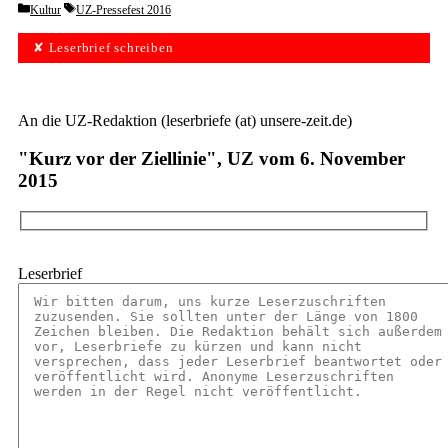
Categories
Tags
Kultur
UZ-Pressefest 2016
✘ Leserbrief schreiben
An die UZ-Redaktion (leserbriefe (at) unsere-zeit.de)
"Kurz vor der Ziellinie", UZ vom 6. November
2015
Leserbrief