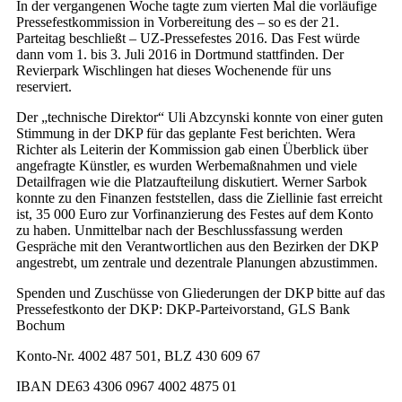
In der vergangenen Woche tagte zum vierten Mal die vorläufige
Pressefestkommission in Vorbereitung des – so es der 21.
Parteitag beschließt – UZ-Pressefestes 2016. Das Fest würde
dann vom 1. bis 3. Juli 2016 in Dortmund stattfinden. Der
Revierpark Wischlingen hat dieses Wochenende für uns
reserviert.
Der „technische Direktor“ Uli Abzcynski konnte von einer guten
Stimmung in der DKP für das geplante Fest berichten. Wera
Richter als Leiterin der Kommission gab einen Überblick über
angefragte Künstler, es wurden Werbemaßnahmen und viele
Detailfragen wie die Platzaufteilung diskutiert. Werner Sarbok
konnte zu den Finanzen feststellen, dass die Ziellinie fast erreicht
ist, 35 000 Euro zur Vorfinanzierung des Festes auf dem Konto
zu haben. Unmittelbar nach der Beschlussfassung werden
Gespräche mit den Verantwortlichen aus den Bezirken der DKP
angestrebt, um zentrale und dezentrale Planungen abzustimmen.
Spenden und Zuschüsse von Gliederungen der DKP bitte auf das
Pressefestkonto der DKP: DKP-Parteivorstand, GLS Bank
Bochum
Konto-Nr. 4002 487 501, BLZ 430 609 67
IBAN DE63 4306 0967 4002 4875 01