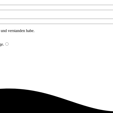
n und verstanden habe.
ge
.