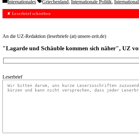
Categories
Tags
Internationales
Griechenland
,
Internationale Politik
,
Internationa
✘ Leserbrief schreiben
An die UZ-Redaktion (leserbriefe (at) unsere-zeit.de)
"Lagarde und Schäuble kommen sich näher", UZ vo
Leserbrief