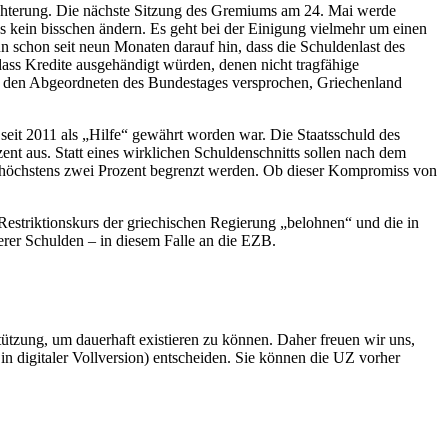
eichterung. Die nächste Sitzung des Gremiums am 24. Mai werde
s kein bisschen ändern. Es geht bei der Einigung vielmehr um einen
n schon seit neun Monaten darauf hin, dass die Schuldenlast des
 dass Kredite ausgehändigt würden, denen nicht tragfähige
ng den Abgeordneten des Bundestages versprochen, Griechenland
eit 2011 als „Hilfe“ gewährt worden war. Die Staatsschuld des
nt aus. Statt eines wirklichen Schuldenschnitts sollen nach dem
uf höchstens zwei Prozent begrenzt werden. Ob dieser Kompromiss von
 Restriktionskurs der griechischen Regierung „belohnen“ und die in
erer Schulden – in diesem Falle an die EZB.
rstützung, um dauerhaft existieren zu können. Daher freuen wir uns,
n digitaler Vollversion) entscheiden. Sie können die UZ vorher
6