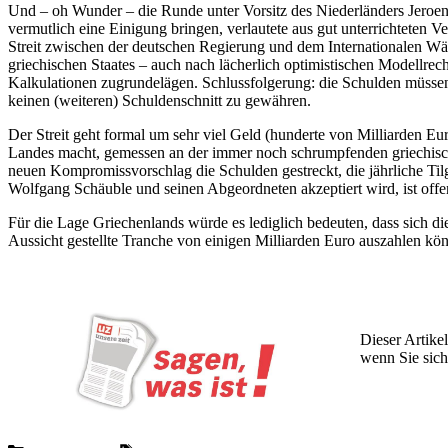
Und – oh Wunder – die Runde unter Vorsitz des Niederländers Jeroen
vermutlich eine Einigung bringen, verlautete aus gut unterrichteten
Streit zwischen der deutschen Regierung und dem Internationalen Wäh
griechischen Staates – auch nach lächerlich optimistischen Modellrech
Kalkulationen zugrundelägen. Schlussfolgerung: die Schulden müsse
keinen (weiteren) Schuldenschnitt zu gewähren.
Der Streit geht formal um sehr viel Geld (hunderte von Milliarden 
Landes macht, gemessen an der immer noch schrumpfenden griechischen
neuen Kompromissvorschlag die Schulden gestreckt, die jährliche Ti
Wolfgang Schäuble und seinen Abgeordneten akzeptiert wird, ist offe
Für die Lage Griechenlands würde es lediglich bedeuten, dass sich di
Aussicht gestellte Tranche von einigen Milliarden Euro auszahlen kön
Dieser Artikel
wenn Sie sich
Wochen lang 