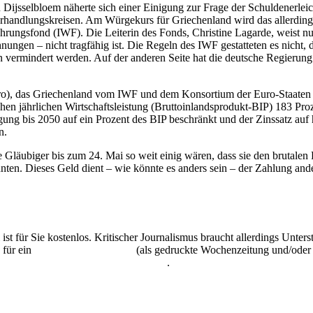
 Dijsselbloem näherte sich einer Einigung zur Frage der Schulden­erl
 Verhandlungskreisen. Am Würgekurs für Griechenland wird das allerding
rungsfond (IWF). Die Leiterin des Fonds, Christine Lagarde, weist nu
nungen – nicht tragfähig ist. Die Regeln des IWF gestatteten es nicht,
n vermindert werden. Auf der anderen Seite hat die deutsche Regieru
Euro), das Griechenland vom IWF und dem Konsortium der Euro-Staaten s
 jährlichen Wirtschaftsleistung (Bruttoinlandsprodukt-BIP) 183 Proze
lgung bis 2050 auf ein Prozent des BIP beschränkt und der Zinssatz a
n.
e Gläubiger bis zum 24. Mai so weit einig wären, dass sie den brutalen
nten. Dieses Geld dient – wie könnte es anders sein – der Zahlung and
 ist für Sie kostenlos. Kritischer Journalismus braucht allerdings Unte
 für ein
Abonnement der UZ
(als gedruckte Wochenzeitung und/oder i
kostenlos und unverbindlich testen
.