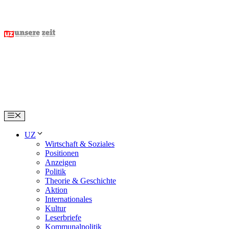
Skip
to
content
Menu
UZ
Wirtschaft & Soziales
Positionen
Anzeigen
Politik
Theorie & Geschichte
Aktion
Internationales
Kultur
Leserbriefe
Kommunalpolitik