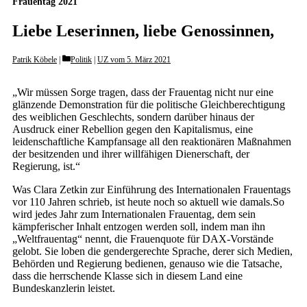
Frauentag 2021
Liebe Leserinnen, liebe Genossinnen,
Categories
Patrik Köbele
Politik
|
UZ vom 5. März 2021
„Wir müssen Sorge tragen, dass der Frauentag nicht nur eine
glänzende Demonstration für die politische Gleichberechtigung
des weiblichen Geschlechts, sondern darüber hinaus der
Ausdruck einer Rebellion gegen den Kapitalismus, eine
leidenschaftliche Kampfansage all den reaktionären Maßnahmen
der besitzenden und ihrer willfähigen Dienerschaft, der
Regierung, ist.“
Was Clara Zetkin zur Einführung des Internationalen Frauentags
vor 110 Jahren schrieb, ist heute noch so aktuell wie damals.So
wird jedes Jahr zum Internationalen Frauentag, dem sein
kämpferischer Inhalt entzogen werden soll, indem man ihn
„Weltfrauentag“ nennt, die Frauenquote für DAX-Vorstände
gelobt. Sie loben die gendergerechte Sprache, derer sich Medien,
Behörden und Regierung bedienen, genauso wie die Tatsache,
dass die herrschende Klasse sich in diesem Land eine
Bundeskanzlerin leistet.