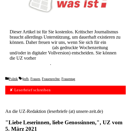
Dieser Artikel ist für Sie kostenlos. Kritischer Journalismus
braucht allerdings Unterstützung, um dauerhaft existieren zu
können. Daher freuen wir uns, wenn Sie sich für ein
Abonnement der UZ
(als gedruckte Wochenzeitung
und/oder in digitaler Vollversion) entscheiden. Sie können
die UZ vorher
6 Wochen lang kostenlos und
unverbindlich testen
.
Categories
Tags
Politik
§nfb
,
Frauen
,
Frauenrechte
,
Frauentag
✘ Leserbrief schreiben
An die UZ-Redaktion (leserbriefe (at) unsere-zeit.de)
"Liebe Leserinnen, liebe Genossinnen,", UZ vom
5. März 2021