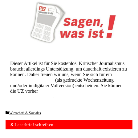
Dieser Artikel ist für Sie kostenlos. Kritischer Journalismus
braucht allerdings Unterstützung, um dauerhaft existieren zu
können. Daher freuen wir uns, wenn Sie sich für ein
Abonnement der UZ
(als gedruckte Wochenzeitung
und/oder in digitaler Vollversion) entscheiden. Sie können
die UZ vorher
6 Wochen lang kostenlos und
unverbindlich testen
.
Categories
Wirtschaft & Soziales
✘ Leserbrief schreiben