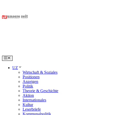
Skip
to
content
Menu
UZ
Wirtschaft & Soziales
Positionen
Anzeigen
Politik
Theorie & Geschichte
Aktion
Internationales
Kultur
Leserbriefe
Kommunalpolitik