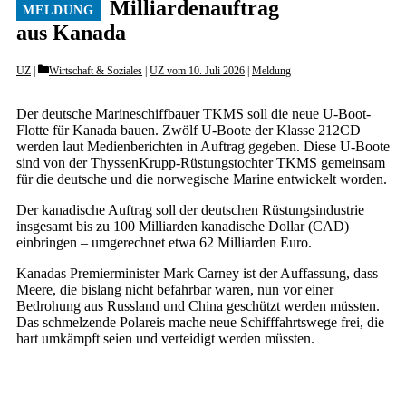
Milliardenauftrag
aus Kanada
Categories
UZ
Wirtschaft & Soziales
|
UZ vom 10. Juli 2026
|
Meldung
Der deutsche Marineschiffbauer TKMS soll die neue U-Boot-
Flotte für Kanada bauen. Zwölf U-Boote der Klasse 212CD
werden laut Medienberichten in Auftrag gegeben. Diese U-Boote
sind von der ThyssenKrupp-Rüstungstochter TKMS gemeinsam
für die deutsche und die norwegische Marine entwickelt worden.
Der kanadische Auftrag soll der deutschen Rüstungsindustrie
insgesamt bis zu 100 Milliarden kanadische Dollar (CAD)
einbringen – umgerechnet etwa 62 Milliarden Euro.
Kanadas Premierminister Mark Carney ist der Auffassung, dass
Meere, die bislang nicht befahrbar waren, nun vor einer
Bedrohung aus Russland und China geschützt werden müssten.
Das schmelzende Polareis mache neue Schifffahrtswege frei, die
hart umkämpft seien und verteidigt werden müssten.